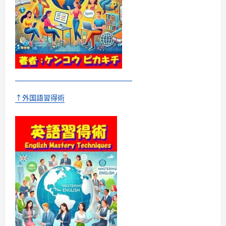
に
読
む
↑外国語習得術