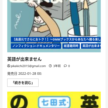
【高還元でさらにおトク！】〜DMMブックスからあなたへ贈る楽しさ満
ノンフィクション・ドキュメンタリー
紙書籍同時
英語が出来ません
英語が出来ません
pikakichi2015@gmail.com
3年前
0
発売日 2022-01-28 00:
英
「続きを読む」
語
が
出
来
ま
せ
ん