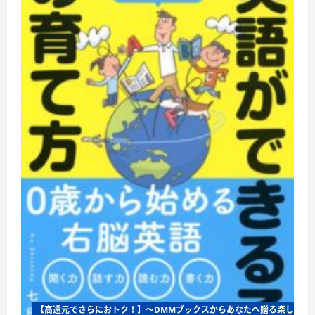
に
つ
い
て
さ
ら
に
読
む
【高還元でさらにおトク！】〜DMMブックスからあなたへ贈る楽しさ満