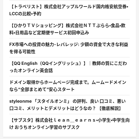
【トラベリスト】株式会社アップルワールド国内格安航空券・
LCCの比較・予約
【ひかりＴＶショッピング】株式会社ＮＴＴぷらら・食品・飲
料・日用品など定期便サービス初回申込み
FX市場への投資の魅力-レバレッジ: 少額の資金で大きな利益
を得る可能性
【QQ English（QQイングリッシュ）】｜教師の質にこだわ
ったオンライン英会話
ドメイン取得からホームページ完成まで。ムームードメイン
なら“全部まとめて”安心スタート
styleonme 「スタイルオンミ」 の評判、良い 口コミ、悪い
口コミ、メリットとデメリットはどうなの？ 【徹底解説】
【サブスタ】株式会社ｌｅａｎ＿ｅａｒｎｓ・小学生・中学生向
け おうちオンライン学習のサブスク