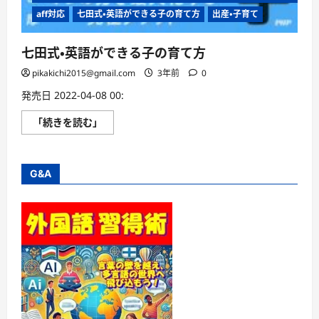
aff対応
七田式・英語ができる子の育て方
出産・子育て
七田式・英語ができる子の育て方
pikakichi2015@gmail.com
3年前
0
発売日 2022-04-08 00:
七
「続きを読む」
田
式・
英
語
が
G&A
で
き
る
子
の
育
て
方
に
つ
い
て
さ
ら