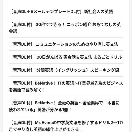
［音声DL＋EメールテンプレートDL付］新社会人の英語
［音声DL付］ 30秒でできる！ ニッポン紹介 おもてなしの英
会話
［音声DL付］ コミュニケーションのためのやり直し英文法
［音声DL付］100日がんばる 英会話＆英文法 まるごとドリル
［音声DL付］1分間英語（イングリッシュ）スピーキング編
［音声DL付］BeNative！ ITの英語〜IT業界最先端のビジネス
を英語で読み解く！
［音声DL付］BeNative！ 金融の英語〜金融業界で「本当に
使われている」英語が分かる1冊！
［音声DL付］Mr.Evineの中学英文法を修了するドリル2〜1カ
月でやり直し英語の総仕上げができる！