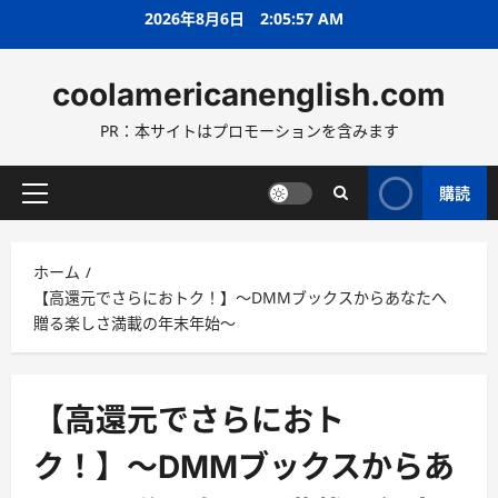
コ
2026年8月6日
2:05:58 AM
ン
テ
coolamericanenglish.com
ン
ツ
PR：本サイトはプロモーションを含みます
へ
ス
キ
購読
メ
ッ
イ
プ
ン
ホーム
メ
【高還元でさらにおトク！】〜DMMブックスからあなたへ
ニ
贈る楽しさ満載の年末年始〜
ュ
ー
【高還元でさらにおト
ク！】〜DMMブックスからあ