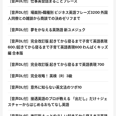
［音声DL付］仕事英会話まるごとフレーズ
［音声DL付］場面別・職種別 ビジネス英語フレーズ3200 外国
人同僚との雑談から商談での決めゼリフまで
［音声DL付］夢をかなえる英熟語 新ユメジュク
［音声DL付］完全改訂版 起きてから寝るまで子育て英語表現
600 /起きてから寝るまで子育て英語表現600 わんぱくキッズ
編 合本版
［音声DL付］完全改訂版 起きてから寝るまで英語表現 700
［音声DL付］完全攻略！ 英検（R）3級
［音声DL付］意外に知らない英文法のツボ10
［音声DL付］接遇英語のプロが教える 「出だし」だけ＋ジェ
スチャーからはじめるおもてなし英語
［音声DL付］改訂版 もっとやさしい起きてから寝るまで英語