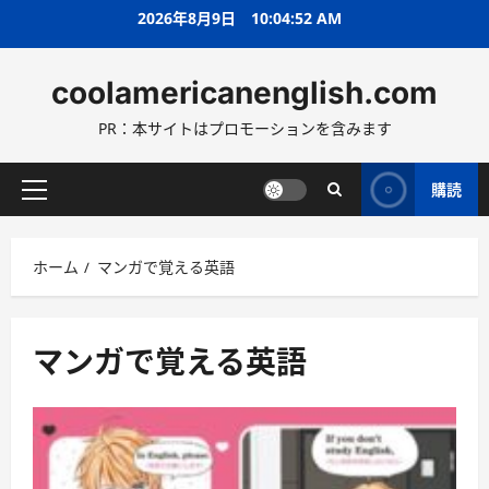
コ
2026年8月9日
10:04:53 AM
ン
テ
coolamericanenglish.com
ン
ツ
PR：本サイトはプロモーションを含みます
へ
ス
キ
購読
メ
ッ
イ
プ
ン
ホーム
マンガで覚える英語
メ
ニ
ュ
ー
マンガで覚える英語