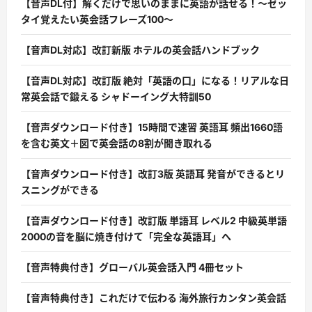
【音声DL付】解くだけで思いのままに英語が話せる！〜ゼッ
タイ覚えたい英会話フレーズ100〜
【音声DL対応】改訂新版 ホテルの英会話ハンドブック
【音声DL対応】改訂版 絶対「英語の口」になる！リアルな日
常英会話で鍛える シャドーイング大特訓50
【音声ダウンロード付き】15時間で速習 英語耳 頻出1660語
を含む英文＋図で英会話の8割が聞き取れる
【音声ダウンロード付き】改訂3版 英語耳 発音ができるとリ
スニングができる
【音声ダウンロード付き】改訂版 単語耳 レベル2 中級英単語
2000の音を脳に焼き付けて「完全な英語耳」へ
【音声特典付き】グローバル英会話入門 4冊セット
【音声特典付き】これだけで伝わる 海外旅行カンタン英会話