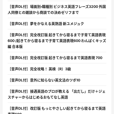
［音声DL付］場面別・職種別 ビジネス英語フレーズ3200 外国
人同僚との雑談から商談での決めゼリフまで
［音声DL付］夢をかなえる英熟語 新ユメジュク
［音声DL付］完全改訂版 起きてから寝るまで子育て英語表現
600 /起きてから寝るまで子育て英語表現600 わんぱくキッズ
編 合本版
［音声DL付］完全改訂版 起きてから寝るまで英語表現 700
［音声DL付］完全攻略！ 英検（R）3級
［音声DL付］意外に知らない英文法のツボ10
［音声DL付］接遇英語のプロが教える 「出だし」だけ＋ジェ
スチャーからはじめるおもてなし英語
［音声DL付］改訂版 もっとやさしい起きてから寝るまで英語