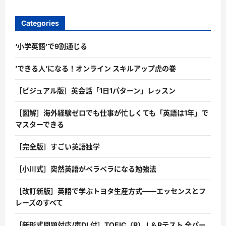
Categories
‘小学英語’で9割通じる
’できる人’になる！オンライン スキルアップ虎の巻
［ビジュアル版］英会話「1日1パターン」レッスン
［図解］海外経験ゼロでも仕事が忙しくても「英語は1年」で
マスターできる
［完全版］すごい英語独学
［小川式］突然英語がペラペラになる勉強法
［改訂新版］英語で学ぶトヨタ生産方式――エッセンスとフ
レーズのすべて
［新形式問題対応/声DL付］TOEIC（R） L＆Rテスト 全パー