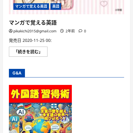
マンガで覚える英語
英語
マンガで覚える英語
pikakichi2015@gmail.com
2年前
0
発売日 2020-11-25 00:
マ
「続きを読む」
ン
ガ
で
覚
え
G&A
る
英
語
に
つ
い
て
さ
ら
に
読
む