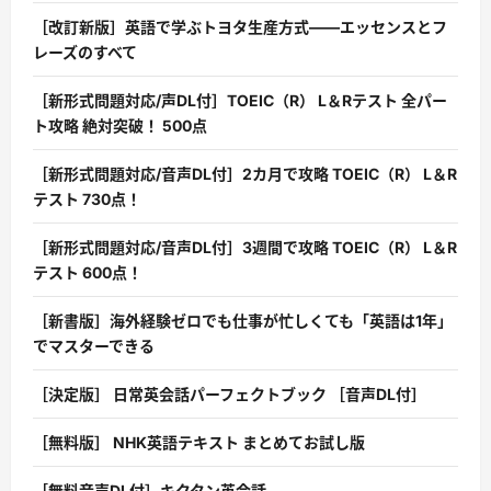
［改訂新版］英語で学ぶトヨタ生産方式――エッセンスとフ
レーズのすべて
［新形式問題対応/声DL付］TOEIC（R） L＆Rテスト 全パー
ト攻略 絶対突破！ 500点
［新形式問題対応/音声DL付］2カ月で攻略 TOEIC（R） L＆R
テスト 730点！
［新形式問題対応/音声DL付］3週間で攻略 TOEIC（R） L＆R
テスト 600点！
［新書版］海外経験ゼロでも仕事が忙しくても「英語は1年」
でマスターできる
［決定版］ 日常英会話パーフェクトブック ［音声DL付］
［無料版］ NHK英語テキスト まとめてお試し版
［無料音声DL付］キクタン英会話