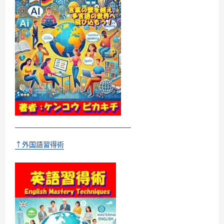
の
言
い
方」
に
つ
い
て
さ
ら
に
読
む
↑外国語習得術