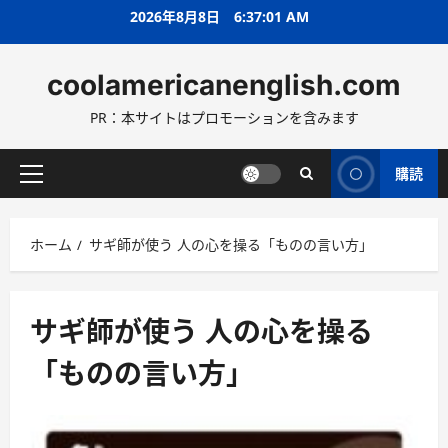
コ
2026年8月8日
6:37:02 AM
ン
テ
coolamericanenglish.com
ン
ツ
PR：本サイトはプロモーションを含みます
へ
ス
キ
購読
メ
ッ
イ
プ
ン
ホーム
サギ師が使う 人の心を操る「ものの言い方」
メ
ニ
ュ
ー
サギ師が使う 人の心を操る
「ものの言い方」