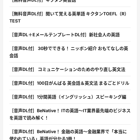
［無料音声DL付］聞いて覚える英単語 キクタンTOEFL（R）
TEST
［音声DL＋EメールテンプレートDL付］新社会人の英語
［音声DL付］ 30秒でできる！ ニッポン紹介 おもてなしの英
会話
［音声DL付］ コミュニケーションのためのやり直し英文法
［音声DL付］100日がんばる 英会話＆英文法 まるごとドリル
［音声DL付］1分間英語（イングリッシュ）スピーキング編
［音声DL付］BeNative！ ITの英語〜IT業界最先端のビジネス
を英語で読み解く！
［音声DL付］BeNative！ 金融の英語〜金融業界で「本当に
使われている」英語が分かる1冊！