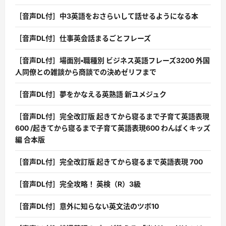
［音声DL付］中3英語をおさらいして話せるようになる本
［音声DL付］仕事英会話まるごとフレーズ
［音声DL付］場面別・職種別 ビジネス英語フレーズ3200 外国
人同僚との雑談から商談での決めゼリフまで
［音声DL付］夢をかなえる英熟語 新ユメジュク
［音声DL付］完全改訂版 起きてから寝るまで子育て英語表現
600 /起きてから寝るまで子育て英語表現600 わんぱくキッズ
編 合本版
［音声DL付］完全改訂版 起きてから寝るまで英語表現 700
［音声DL付］完全攻略！ 英検（R）3級
［音声DL付］意外に知らない英文法のツボ10