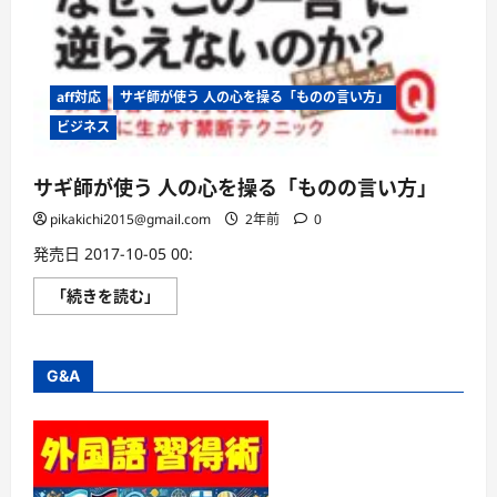
aff対応
サギ師が使う 人の心を操る「ものの言い方」
ビジネス
サギ師が使う 人の心を操る「ものの言い方」
pikakichi2015@gmail.com
2年前
0
発売日 2017-10-05 00:
サ
「続きを読む」
ギ
師
が
使
う
G&A
人
の
心
を
操
る
「も
の