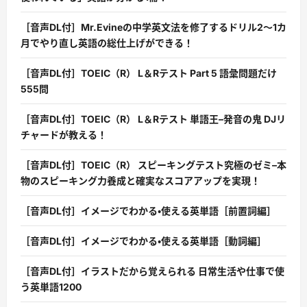
［音声DL付］Mr.Evineの中学英文法を修了するドリル2〜1カ
月でやり直し英語の総仕上げができる！
［音声DL付］TOEIC（R） L＆Rテスト Part 5 語彙問題だけ
555問
［音声DL付］TOEIC（R） L＆Rテスト 単語王–発音の鬼 DJリ
チャードが教える！
［音声DL付］TOEIC（R） スピーキングテスト究極のゼミ–本
物のスピーキング力養成と確実なスコアアップを実現！
［音声DL付］イメージでわかる・使える英単語［前置詞編］
［音声DL付］イメージでわかる・使える英単語［動詞編］
［音声DL付］イラストだから覚えられる 日常生活や仕事で使
う英単語1200