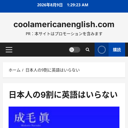
コ
2026年8月9日
1:29:25 AM
ン
テ
coolamericanenglish.com
ン
ツ
PR：本サイトはプロモーションを含みます
へ
ス
キ
購読
メ
ッ
イ
プ
ン
ホーム
日本人の9割に英語はいらない
メ
ニ
ュ
ー
日本人の9割に英語はいらない