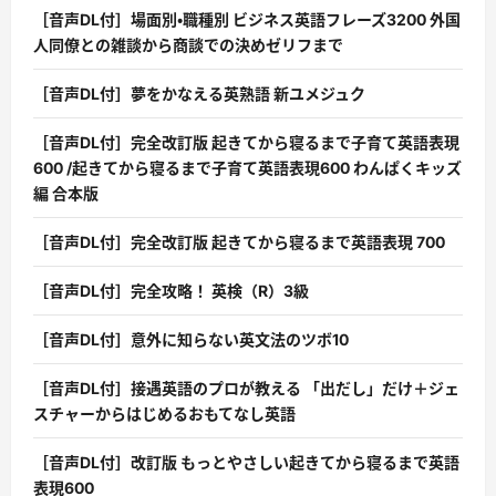
［音声DL付］場面別・職種別 ビジネス英語フレーズ3200 外国
人同僚との雑談から商談での決めゼリフまで
［音声DL付］夢をかなえる英熟語 新ユメジュク
［音声DL付］完全改訂版 起きてから寝るまで子育て英語表現
600 /起きてから寝るまで子育て英語表現600 わんぱくキッズ
編 合本版
［音声DL付］完全改訂版 起きてから寝るまで英語表現 700
［音声DL付］完全攻略！ 英検（R）3級
［音声DL付］意外に知らない英文法のツボ10
［音声DL付］接遇英語のプロが教える 「出だし」だけ＋ジェ
スチャーからはじめるおもてなし英語
［音声DL付］改訂版 もっとやさしい起きてから寝るまで英語
表現600