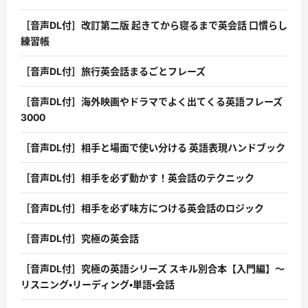
［音声DL付］改訂第二版 起きてから寝るまで英会話 口慣らし
練習帳
［音声DL付］旅行英会話まるごとフレーズ
［音声DL付］海外映画やドラマでよく出てくる英語フレーズ
3000
［音声DL付］相手と場面で使い分ける 英語表現ハンドブック
［音声DL付］相手を必ず動かす！英会話のテクニック
［音声DL付］相手を必ず味方につける英会話のロジック
［音声DL付］究極の英会話
［音声DL付］究極の英語シリーズ スキル別合本【入門編】〜
リスニング・リーディング・単語・会話