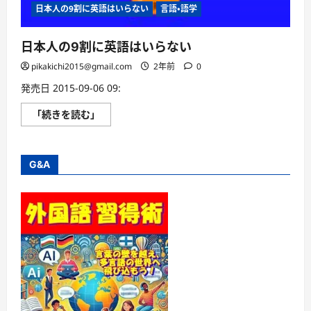
日本人の9割に英語はいらない
言語・語学
日本人の9割に英語はいらない
pikakichi2015@gmail.com
2年前
0
発売日 2015-09-06 09:
日
「続きを読む」
本
人
の
9
割
G&A
に
英
語
は
い
ら
な
い
に
つ
い
て
さ
ら
に