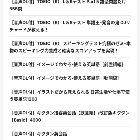
［音声DL付］TOEIC（R） L＆Rテスト Part 5 語彙問題だけ
555問
［音声DL付］TOEIC（R） L＆Rテスト 単語王–発音の鬼 DJリ
チャードが教える！
［音声DL付］TOEIC（R） スピーキングテスト究極のゼミ–本
物のスピーキング力養成と確実なスコアアップを実現！
［音声DL付］イメージでわかる・使える英単語［前置詞編］
［音声DL付］イメージでわかる・使える英単語［動詞編］
［音声DL付］イラストだから覚えられる 日常生活や仕事で使
う英単語1200
［音声DL付］キクタン接客英会話【飲食編】/改訂版キクタン
【Basic】4000
［音声DL付］キクタン英会話