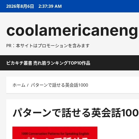
コ
2026年8月6日
2:37:40 AM
ン
テ
coolamericaneng
ン
ツ
へ
PR：本サイトはプロモーションを含みます
ス
キ
ッ
ピカキチ叢書 売れ筋ランキングTOP10作品
プ
ホーム
パターンで話せる英会話1000
パターンで話せる英会話100