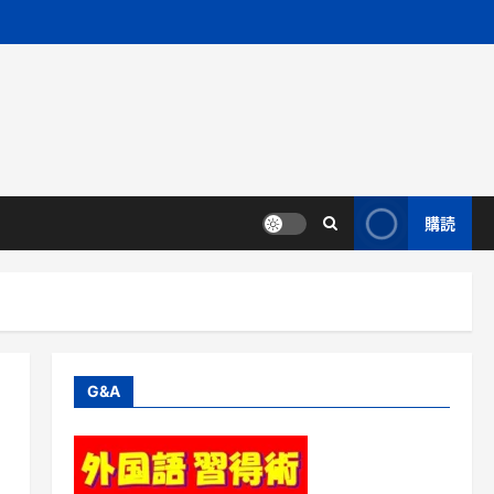
購読
G&A