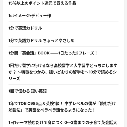
15％以上のポイント還元で買える作品
1stイメージ・デビュー作
1分で英語力ドリル
1分で英語力ドリル ちょっとやさしめ
1分間「英会話」BOOK ――1日たった2フレーズ！
1回だけ留学に行けるなら高校留学と大学留学どっちにします
か？ 〜特徴をつかみ、狙いどおりの留学を〜10分で読めるシ
リーズ
1回で伝わる 短い英語
1年でTOEIC985点＆英検1級！ 中学レベルの僕が「読むだけ
勉強法」で英語をペラペラ話せるようになった！
1日1テーマ読むだけで身につく 0〜3歳までの子育て英会話大