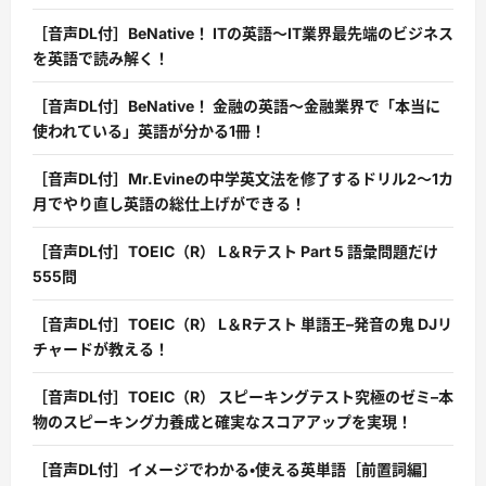
［音声DL付］BeNative！ ITの英語〜IT業界最先端のビジネス
を英語で読み解く！
［音声DL付］BeNative！ 金融の英語〜金融業界で「本当に
使われている」英語が分かる1冊！
［音声DL付］Mr.Evineの中学英文法を修了するドリル2〜1カ
月でやり直し英語の総仕上げができる！
［音声DL付］TOEIC（R） L＆Rテスト Part 5 語彙問題だけ
555問
［音声DL付］TOEIC（R） L＆Rテスト 単語王–発音の鬼 DJリ
チャードが教える！
［音声DL付］TOEIC（R） スピーキングテスト究極のゼミ–本
物のスピーキング力養成と確実なスコアアップを実現！
［音声DL付］イメージでわかる・使える英単語［前置詞編］