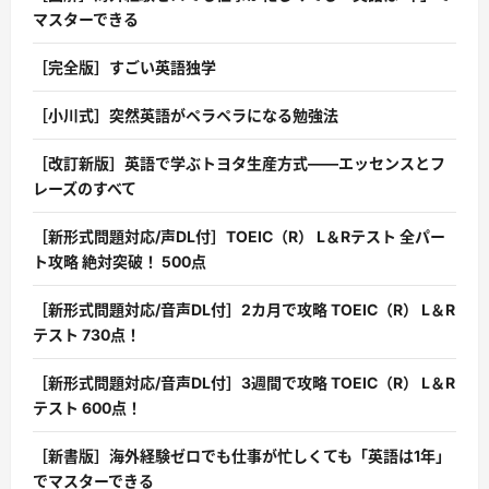
マスターできる
［完全版］すごい英語独学
［小川式］突然英語がペラペラになる勉強法
［改訂新版］英語で学ぶトヨタ生産方式――エッセンスとフ
レーズのすべて
［新形式問題対応/声DL付］TOEIC（R） L＆Rテスト 全パー
ト攻略 絶対突破！ 500点
［新形式問題対応/音声DL付］2カ月で攻略 TOEIC（R） L＆R
テスト 730点！
［新形式問題対応/音声DL付］3週間で攻略 TOEIC（R） L＆R
テスト 600点！
［新書版］海外経験ゼロでも仕事が忙しくても「英語は1年」
でマスターできる