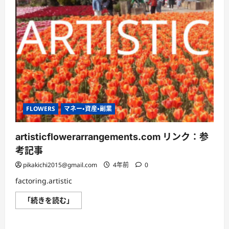
FLOWERS
マネー・資産・副業
artisticflowerarrangements.com リンク：参
考記事
pikakichi2015@gmail.com
4年前
0
factoring.artistic
artisticflowerarrangements.com
「続きを読む」
リ
ン
ク：
参