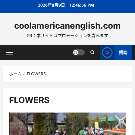
コ
2026年8月9日
12:46:58 PM
ン
テ
coolamericanenglish.com
ン
ツ
PR：本サイトはプロモーションを含みます
へ
ス
キ
購読
メ
ッ
イ
プ
ン
ホーム
FLOWERS
メ
ニ
ュ
ー
FLOWERS