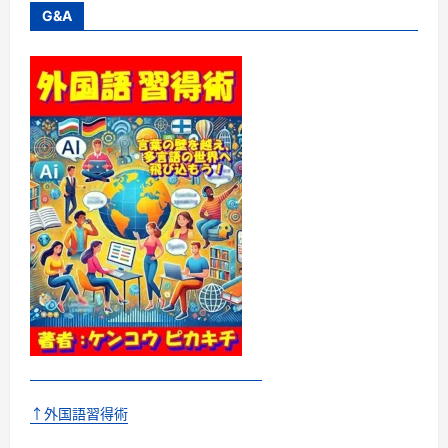
考
G&A
記
事
に
つ
い
て
さ
ら
に
読
む
↑外国語習得術