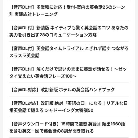
【音声DL付】多業種に対応！受付・案内の英会話25のシーン
別 実践応対トレーニング
【音声DL付】新装版 ネイティブも驚く英会話のコツ あなたの
実力を引き出す28のコミュニケーション方略
【音声DL付】英会話タイムトライアル とぎれず話す つながる
スラスラ英会話
【音声DL付】解くだけで思いのままに英語が話せる！〜ゼッ
タイ覚えたい英会話フレーズ100〜
【音声DL対応】改訂新版 ホテルの英会話ハンドブック
【音声DL対応】改訂版 絶対「英語の口」になる！リアルな日
常英会話で鍛える シャドーイング大特訓50
【音声ダウンロード付き】15時間で速習 英語耳 頻出1660語
を含む英文＋図で英会話の8割が聞き取れる