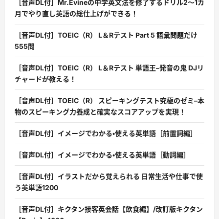
［音声DL付］Mr.Evineの中学英文法を修了するドリル2〜1カ
月でやり直し英語の総仕上げができる！
［音声DL付］TOEIC（R） L＆Rテスト Part 5 語彙問題だけ
555問
［音声DL付］TOEIC（R） L＆Rテスト 単語王–発音の鬼 DJリ
チャードが教える！
［音声DL付］TOEIC（R） スピーキングテスト究極のゼミ–本
物のスピーキング力養成と確実なスコアアップを実現！
［音声DL付］イメージでわかる・使える英単語［前置詞編］
［音声DL付］イメージでわかる・使える英単語［動詞編］
［音声DL付］イラストだから覚えられる 日常生活や仕事で使
う英単語1200
［音声DL付］キクタン接客英会話【飲食編】/改訂版キクタン