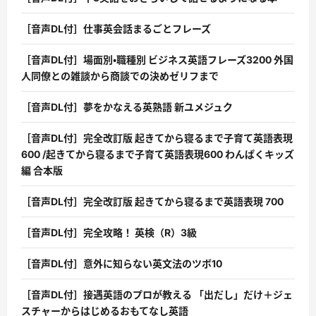
［音声DL付］仕事英会話まるごとフレーズ
［音声DL付］場面別・職種別 ビジネス英語フレーズ3200 外国
人同僚との雑談から商談での決めゼリフまで
［音声DL付］夢をかなえる英熟語 新ユメジュク
［音声DL付］完全改訂版 起きてから寝るまで子育て英語表現
600 /起きてから寝るまで子育て英語表現600 わんぱくキッズ
編 合本版
［音声DL付］完全改訂版 起きてから寝るまで英語表現 700
［音声DL付］完全攻略！ 英検（R）3級
［音声DL付］意外に知らない英文法のツボ10
［音声DL付］接遇英語のプロが教える 「出だし」だけ＋ジェ
スチャーからはじめるおもてなし英語