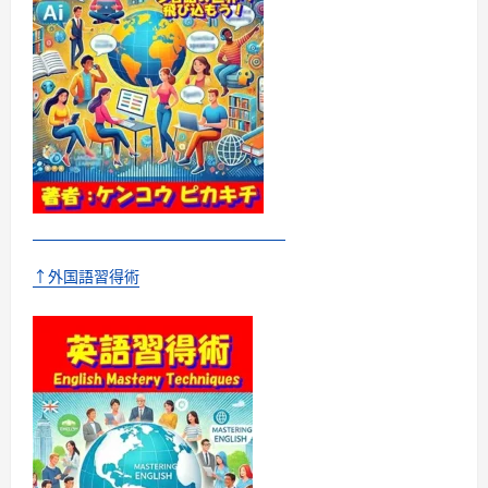
さ
ら
に
読
む
↑外国語習得術