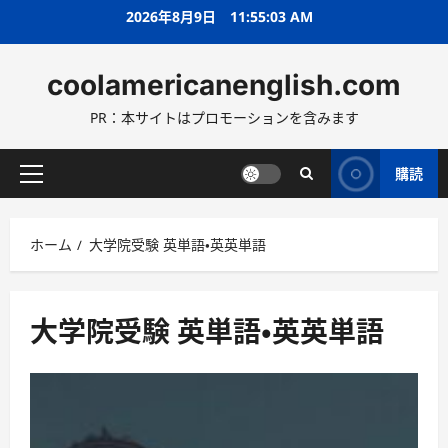
コ
2026年8月9日
11:55:04 AM
ン
テ
coolamericanenglish.com
ン
ツ
PR：本サイトはプロモーションを含みます
へ
ス
キ
購読
メ
ッ
イ
プ
ン
ホーム
大学院受験 英単語・英英単語
メ
ニ
ュ
ー
大学院受験 英単語・英英単語