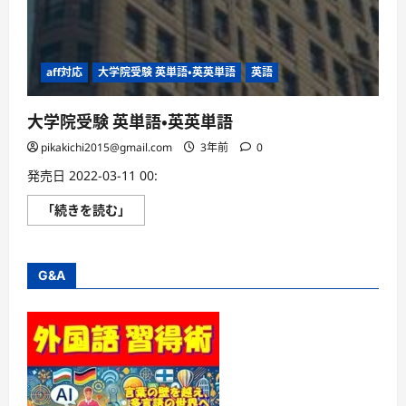
aff対応
大学院受験 英単語・英英単語
英語
大学院受験 英単語・英英単語
pikakichi2015@gmail.com
3年前
0
発売日 2022-03-11 00:
大
「続きを読む」
学
院
受
験
英
G&A
単
語・
英
英
単
語
に
つ
い
て