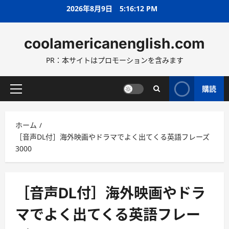
コ
2026年8月9日
5:16:13 PM
ン
テ
coolamericanenglish.com
ン
ツ
PR：本サイトはプロモーションを含みます
へ
ス
キ
購読
メ
ッ
イ
プ
ン
ホーム
メ
［音声DL付］海外映画やドラマでよく出てくる英語フレーズ
ニ
3000
ュ
ー
［音声DL付］海外映画やドラ
マでよく出てくる英語フレー