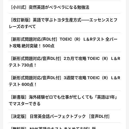
［小川式］突然英語がペラペラになる勉強法
［改訂新版］英語で学ぶトヨタ生産方式――エッセンスとフ
レーズのすべて
［新形式問題対応/声DL付］TOEIC（R） L＆Rテスト 全パー
ト攻略 絶対突破！ 500点
［新形式問題対応/音声DL付］2カ月で攻略 TOEIC（R） L＆R
テスト 730点！
［新形式問題対応/音声DL付］3週間で攻略 TOEIC（R） L＆R
テスト 600点！
［新書版］海外経験ゼロでも仕事が忙しくても「英語は1年」
でマスターできる
［決定版］ 日常英会話パーフェクトブック ［音声DL付］
［無料版］ NHK英語テキスト まとめてお試し版