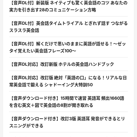
【音声DL付】新装版 ネイティブも驚く英会話のコツ あなたの
実力を引き出す28のコミュニケーション方略
【音声DL付】英会話タイムトライアル とぎれず話す つながる
スラスラ英会話
【音声DL付】解くだけで思いのままに英語が話せる！〜ゼッ
タイ覚えたい英会話フレーズ100〜
【音声DL対応】改訂新版 ホテルの英会話ハンドブック
【音声DL対応】改訂版 絶対「英語の口」になる！リアルな日
常英会話で鍛える シャドーイング大特訓50
【音声ダウンロード付き】15時間で速習 英語耳 頻出1660語
を含む英文＋図で英会話の8割が聞き取れる
【音声ダウンロード付き】改訂3版 英語耳 発音ができるとリ
スニングができる