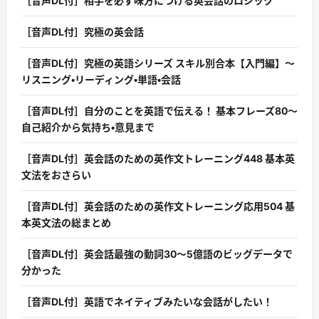
［音声DL付］相手を必ず味方につける英会話のロジック
［音声DL付］究極の英会話
［音声DL付］究極の英語シリーズ スキル別合本【入門編】〜
リスニング・リーディング・単語・会話
［音声DL付］自分のことを英語で伝える！ 基本フレーズ80〜
自己紹介から気持ち・意見まで
［音声DL付］英会話のための英作文トレーニング448 基本英
文法をおさらい
［音声DL付］英会話のための英作文トレーニング応用504 基
本英文法の総まとめ
［音声DL付］英会話最強の動詞30〜5億語のビッグデータで
分かった
［音声DL付］英語でネイティブみたいな会話がしたい！