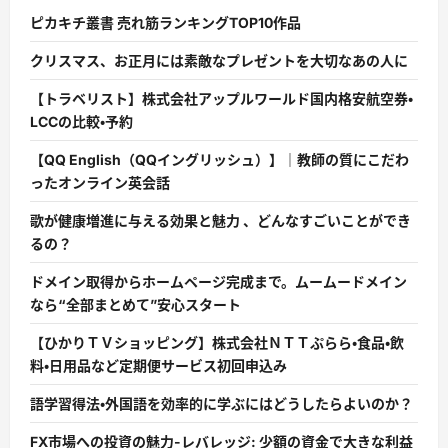
ピカキチ叢書 売れ筋ランキングTOP10作品
クリスマス、お正月には素敵なプレゼントを大切なあの人に
【トラベリスト】株式会社アップルワールド国内格安航空券・
LCCの比較・予約
【QQ English（QQイングリッシュ）】｜教師の質にこだわ
ったオンライン英会話
歌が健康増進に与える効果と魅力 、どんなすごいことができ
るの？
ドメイン取得からホームページ完成まで。ムームードメイン
なら“全部まとめて”安心スタート
【ひかりＴＶショッピング】株式会社ＮＴＴぷらら・食品・飲
料・日用品など定期便サービス初回申込み
語学習得法・外国語を効率的に学ぶにはどうしたらよいのか？
FX市場への投資の魅力-レバレッジ: 少額の資金で大きな利益