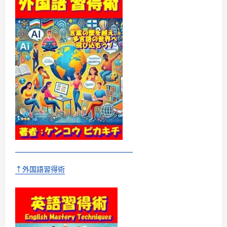
ラ
マ
で
よ
く
出
て
く
る
英
語
フ
レ
ー
ズ
3000
に
つ
い
て
さ
ら
に
読
↑外国語習得術
む