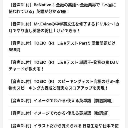
［音声DL付］BeNative！ 金融の英語〜金融業界で「本当に
使われている」英語が分かる1冊！
［音声DL付］Mr.Evineの中学英文法を修了するドリル2〜1カ
月でやり直し英語の総仕上げができる！
［音声DL付］TOEIC（R） L＆Rテスト Part 5 語彙問題だけ
555問
［音声DL付］TOEIC（R） L＆Rテスト 単語王–発音の鬼 DJリ
チャードが教える！
［音声DL付］TOEIC（R） スピーキングテスト究極のゼミ–本
物のスピーキング力養成と確実なスコアアップを実現！
［音声DL付］イメージでわかる・使える英単語［前置詞編］
［音声DL付］イメージでわかる・使える英単語［動詞編］
［音声DL付］イラストだから覚えられる 日常生活や仕事で使