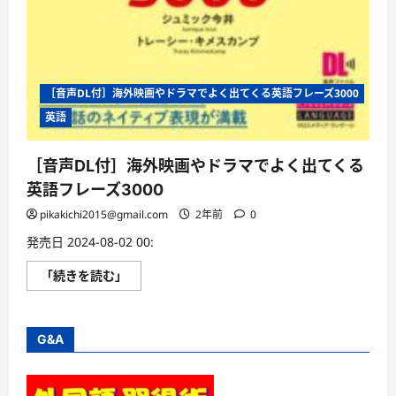
［音声DL付］海外映画やドラマでよく出てくる英語フレーズ3000
英語
［音声DL付］海外映画やドラマでよく出てくる
英語フレーズ3000
pikakichi2015@gmail.com
2年前
0
発売日 2024-08-02 00:
［音
「続きを読む」
声
DL
付］
海
外
G&A
映
画
や
ド