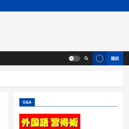
購読
G&A