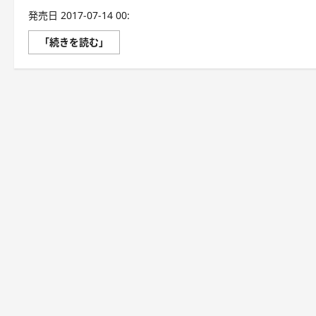
発売日 2017-07-14 00:
人
「続きを読む」
気
通
訳
ガ
イ
ド
が
教
え
る
誰
に
で
も
で
き
る
お
も
て
な
し
の
英
語
に
つ