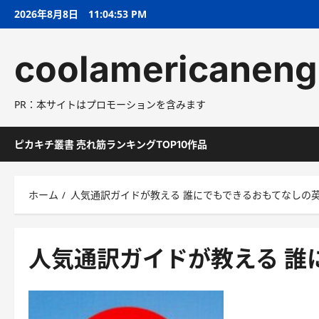
コ
2026年8月8日
11:04:54 PM
ン
テ
coolamericaneng
ン
ツ
へ
PR：本サイトはプロモーションを含みます
ス
キ
ッ
ピカキチ叢書 売れ筋ランキングTOP10作品
プ
ホーム
人気通訳ガイドが教える 誰にでもできるおもてなしの
人気通訳ガイドが教える 誰