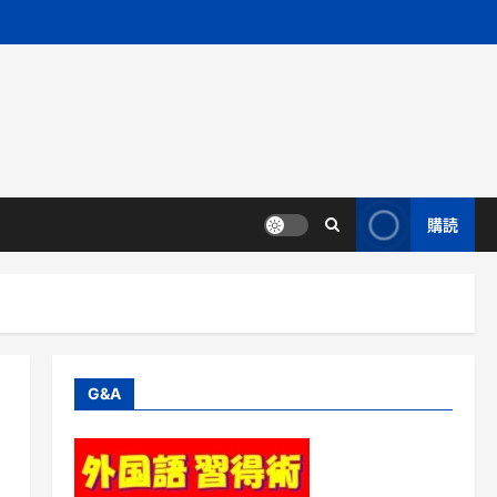
購読
G&A