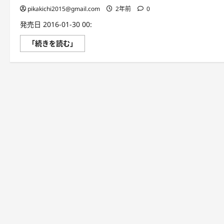
pikakichi2015@gmail.com
2年前
0
発売日 2016-01-30 00:
タ
「続きを読む」
イ
ツ
男
の
非
日
常
英
会
話
に
つ
い
て
さ
ら
に
読
む