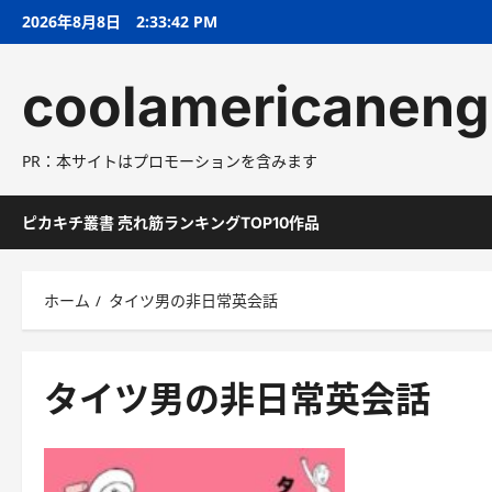
コ
2026年8月8日
2:33:43 PM
ン
テ
coolamericaneng
ン
ツ
へ
PR：本サイトはプロモーションを含みます
ス
キ
ッ
ピカキチ叢書 売れ筋ランキングTOP10作品
プ
ホーム
タイツ男の非日常英会話
タイツ男の非日常英会話