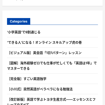
Categories
‘小学英語’で9割通じる
’できる人’になる！オンライン スキルアップ虎の巻
［ビジュアル版］英会話「1日1パターン」レッスン
［図解］海外経験ゼロでも仕事が忙しくても「英語は1年」で
マスターできる
［完全版］すごい英語独学
［小川式］突然英語がペラペラになる勉強法
［改訂新版］英語で学ぶトヨタ生産方式――エッセンスとフ
レーズのすべて