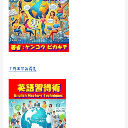
て
さ
ら
に
読
む
↑外国語習得術