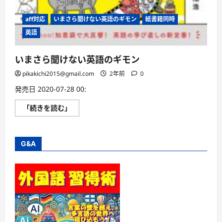
aff対応
いまさら聞けない英語のギモン
紙書籍同時
英語
いまさら聞けない英語のギモン
pikakichi2015@gmail.com
2年前
0
発売日 2020-07-28 00:
い
「続きを読む」
ま
さ
ら
聞
け
G&A
な
い
英
語
の
ギ
モ
ン
に
つ
い