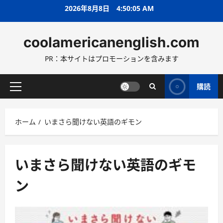
コ
2026年8月8日
4:50:06 AM
ン
テ
coolamericanenglish.com
ン
ツ
PR：本サイトはプロモーションを含みます
へ
ス
キ
購読
メ
ッ
イ
プ
ン
ホーム
いまさら聞けない英語のギモン
メ
ニ
ュ
ー
いまさら聞けない英語のギモ
ン