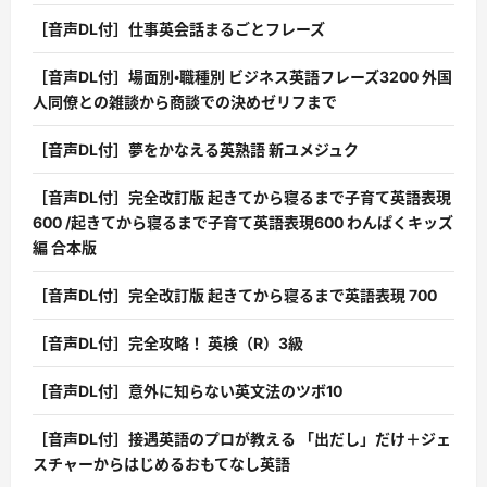
［音声DL付］仕事英会話まるごとフレーズ
［音声DL付］場面別・職種別 ビジネス英語フレーズ3200 外国
人同僚との雑談から商談での決めゼリフまで
［音声DL付］夢をかなえる英熟語 新ユメジュク
［音声DL付］完全改訂版 起きてから寝るまで子育て英語表現
600 /起きてから寝るまで子育て英語表現600 わんぱくキッズ
編 合本版
［音声DL付］完全改訂版 起きてから寝るまで英語表現 700
［音声DL付］完全攻略！ 英検（R）3級
［音声DL付］意外に知らない英文法のツボ10
［音声DL付］接遇英語のプロが教える 「出だし」だけ＋ジェ
スチャーからはじめるおもてなし英語