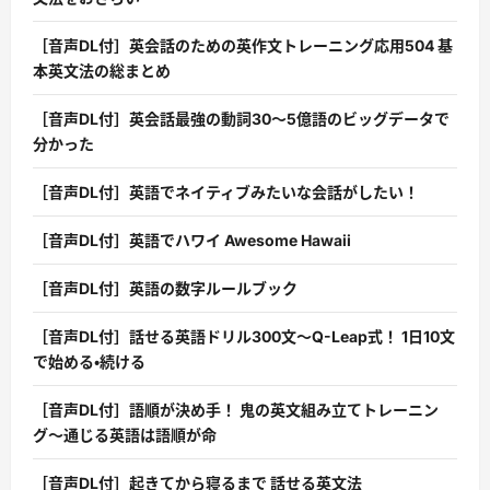
［音声DL付］英会話のための英作文トレーニング応用504 基
本英文法の総まとめ
［音声DL付］英会話最強の動詞30〜5億語のビッグデータで
分かった
［音声DL付］英語でネイティブみたいな会話がしたい！
［音声DL付］英語でハワイ Awesome Hawaii
［音声DL付］英語の数字ルールブック
［音声DL付］話せる英語ドリル300文〜Q-Leap式！ 1日10文
で始める・続ける
［音声DL付］語順が決め手！ 鬼の英文組み立てトレーニン
グ〜通じる英語は語順が命
［音声DL付］起きてから寝るまで 話せる英文法