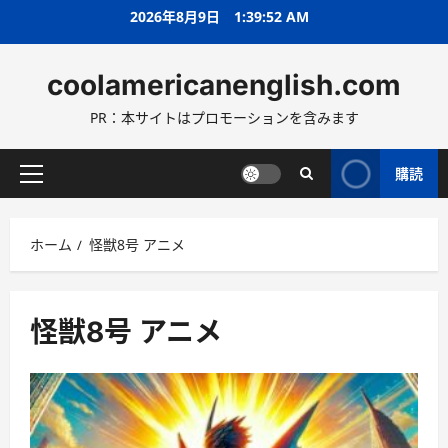
コ
2026年8月9日
1:39:53 AM
ン
テ
coolamericanenglish.com
ン
ツ
PR：本サイトはプロモーションを含みます
へ
ス
キ
購読
メ
ッ
イ
プ
ン
ホーム
怪獣8号 アニメ
メ
ニ
ュ
ー
怪獣8号 アニメ