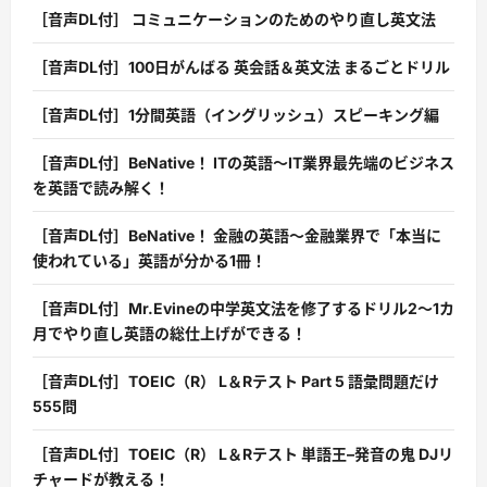
［音声DL付］ コミュニケーションのためのやり直し英文法
［音声DL付］100日がんばる 英会話＆英文法 まるごとドリル
［音声DL付］1分間英語（イングリッシュ）スピーキング編
［音声DL付］BeNative！ ITの英語〜IT業界最先端のビジネス
を英語で読み解く！
［音声DL付］BeNative！ 金融の英語〜金融業界で「本当に
使われている」英語が分かる1冊！
［音声DL付］Mr.Evineの中学英文法を修了するドリル2〜1カ
月でやり直し英語の総仕上げができる！
［音声DL付］TOEIC（R） L＆Rテスト Part 5 語彙問題だけ
555問
［音声DL付］TOEIC（R） L＆Rテスト 単語王–発音の鬼 DJリ
チャードが教える！