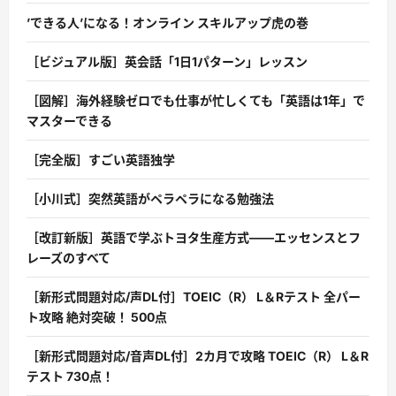
’できる人’になる！オンライン スキルアップ虎の巻
［ビジュアル版］英会話「1日1パターン」レッスン
［図解］海外経験ゼロでも仕事が忙しくても「英語は1年」で
マスターできる
［完全版］すごい英語独学
［小川式］突然英語がペラペラになる勉強法
［改訂新版］英語で学ぶトヨタ生産方式――エッセンスとフ
レーズのすべて
［新形式問題対応/声DL付］TOEIC（R） L＆Rテスト 全パー
ト攻略 絶対突破！ 500点
［新形式問題対応/音声DL付］2カ月で攻略 TOEIC（R） L＆R
テスト 730点！