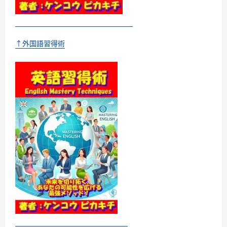
つ
い
て
さ
ら
に
↑外国語習得術
読
む