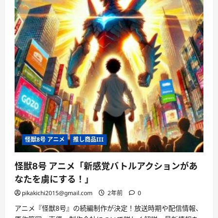
怪獣8号 アニメ
推し商品III
怪獣8号 アニメ「新感覚バトルアクションがあ
なたを虜にする！」
pikakichi2015@gmail.com
2年前
0
アニメ『怪獣8号』の続編制作が決定！放送時期や配信情報、