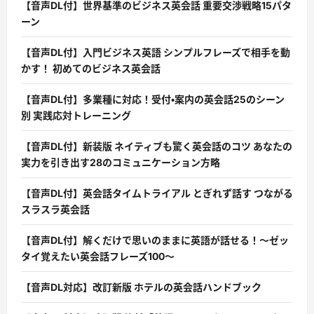
【音声DL付】世界基準のビジネス英会話 重要交渉戦略15パタ
ーン
【音声DL付】入門ビジネス英語 シンプルフレーズで相手を動
かす！ 初めてのビジネス英会話
【音声DL付】多業種に対応！受付・案内の英会話25のシーン
別 実践応対トレーニング
【音声DL付】新装版 ネイティブも驚く英会話のコツ あなたの
実力を引き出す28のコミュニケーション方略
【音声DL付】英会話タイムトライアル とぎれず話す つながる
スラスラ英会話
【音声DL付】解くだけで思いのままに英語が話せる！〜ゼッ
タイ覚えたい英会話フレーズ100〜
【音声DL対応】改訂新版 ホテルの英会話ハンドブック