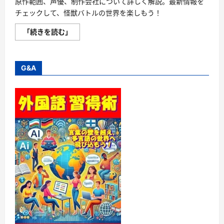
原作範囲、声優、制作会社について詳しく解説。最新情報を
チェックして、怪獣バトルの世界を楽しもう！
怪
「続きを読む」
獣
8
号
ア
ニ
G&A
メ
「新
感
覚
バ
ト
ル
ア
ク
シ
ョ
ン
が
あ
な
た
を
虜
に
す
る！」
に