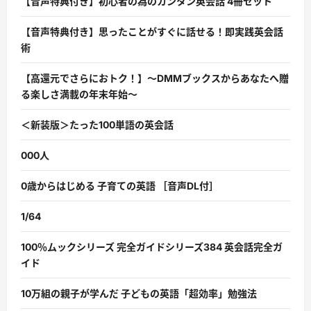
【音声特典付き】初心者の為のカンタン英会話 4冊セット
【音声特典付き】思ったことがすぐに話せる！即実践英会話
術
【高還元でさらにおトク！】〜DMMブックスからあなたへ贈
る楽しさ満載の年末年始〜
＜新装版＞たった100単語の英会話
000人
0歳からはじめる 子育ての英語 ［音声DL付］
1/64
100％ムックシリーズ 完全ガイドシリーズ384 英会話完全ガ
イド
10万組の親子が学んだ 子どもの英語「超効率」勉強法