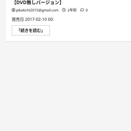
【DVD無しバージョン】
pikakichi2015@gmail.com
2年前
0
発売日 2017-02-10 00:
ア
「続きを読む」
ニ
メ
DVD
一
番
や
さ
し
い
親
子
英
会
話
【DVD
無
し
バ
ー
ジ
ョ
ン】
に
つ