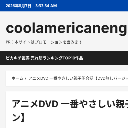
コ
2026年8月7日
3:33:35 AM
ン
テ
coolamericaneng
ン
ツ
へ
PR：本サイトはプロモーションを含みます
ス
キ
ッ
ピカキチ叢書 売れ筋ランキングTOP10作品
プ
ホーム
アニメDVD 一番やさしい親子英会話【DVD無しバージ
アニメDVD 一番やさしい親
ン】