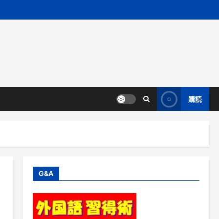
購読
G&A