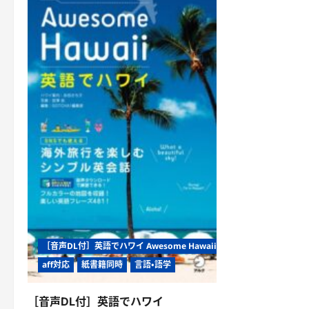
［音声DL付］英語でハワイ Awesome Hawaii
aff対応
紙書籍同時
言語・語学
［音声DL付］英語でハワイ