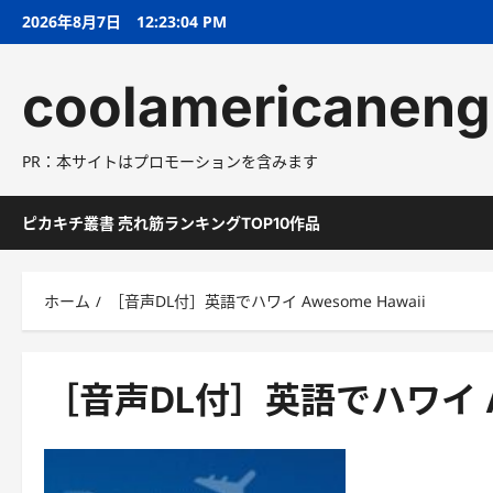
コ
2026年8月7日
12:23:05 PM
ン
テ
coolamericaneng
ン
ツ
へ
PR：本サイトはプロモーションを含みます
ス
キ
ッ
ピカキチ叢書 売れ筋ランキングTOP10作品
プ
ホーム
［音声DL付］英語でハワイ Awesome Hawaii
［音声DL付］英語でハワイ Awe