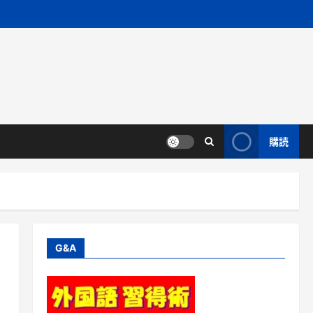
購読
G&A