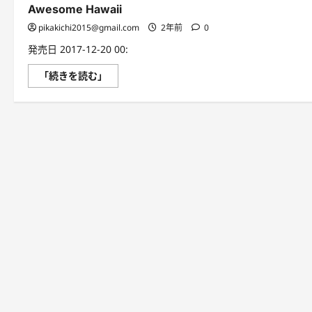
Awesome Hawaii
pikakichi2015@gmail.com
2年前
0
発売日 2017-12-20 00:
［音
「続きを読む」
声
DL
付］
英
語
で
ハ
ワ
イ
Awesome
Hawaii
に
つ
い
て
さ
ら
に
読
む