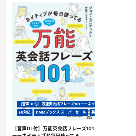
［音声DL付］万能英会話フレーズ101ーーネイティブが毎日使ってる
aff対応
DMMブックス スーパーセール
英語
［音声DL付］万能英会話フレーズ101
ーーネイティブが毎日使ってる