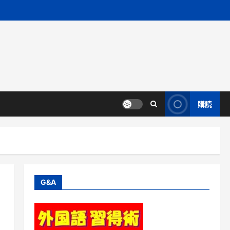
購読
G&A