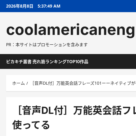
コ
2026年8月8日
5:37:50 AM
ン
テ
coolamericaneng
ン
ツ
へ
PR：本サイトはプロモーションを含みます
ス
キ
ッ
ピカキチ叢書 売れ筋ランキングTOP10作品
プ
ホーム
［音声DL付］万能英会話フレーズ101ーーネイティブ
［音声DL付］万能英会話フ
使ってる