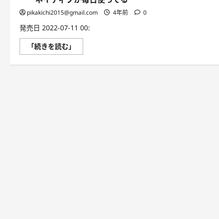
pikakichi2015@gmail.com
4年前
0
発売日 2022-07-11 00:
［音
「続きを読む」
声
DL
付］
万
能
英
会
話
フ
レ
ー
ズ
101
ー
ー
ネ
イ
テ
ィ
ブ
が
毎
日
使
っ