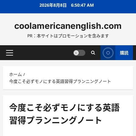
コ
2026年8月8日
6:50:48 AM
ン
テ
coolamericanenglish.com
ン
ツ
PR：本サイトはプロモーションを含みます
へ
ス
キ
購読
メ
ッ
イ
プ
ン
ホーム
メ
今度こそ必ずモノにする英語習得プランニングノート
ニ
ュ
ー
今度こそ必ずモノにする英語
習得プランニングノート