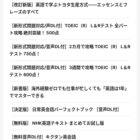
［改訂新版］英語で学ぶトヨタ生産方式――エッセンスとフ
レーズのすべて
［新形式問題対応/声DL付］TOEIC（R） L＆Rテスト 全パー
ト攻略 絶対突破！ 500点
［新形式問題対応/音声DL付］2カ月で攻略 TOEIC（R） L＆R
テスト 730点！
［新形式問題対応/音声DL付］3週間で攻略 TOEIC（R） L＆R
テスト 600点！
［新書版］海外経験ゼロでも仕事が忙しくても「英語は1年」
でマスターできる
［決定版］ 日常英会話パーフェクトブック ［音声DL付］
［無料版］ NHK英語テキスト まとめてお試し版
［無料音声DL付］キクタン英会話