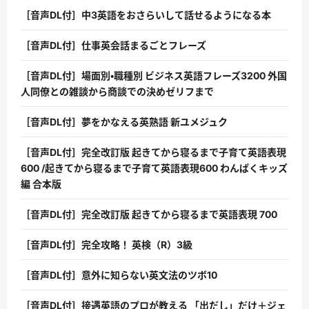
［音声DL付］中3英語をおさらいして話せるようになる本
［音声DL付］仕事英会話まるごとフレーズ
［音声DL付］場面別・職種別 ビジネス英語フレーズ3200 外国
人同僚との雑談から商談での決めゼリフまで
［音声DL付］夢をかなえる英熟語 新ユメジュク
［音声DL付］完全改訂版 起きてから寝るまで子育て英語表現
600 /起きてから寝るまで子育て英語表現600 わんぱくキッズ
編 合本版
［音声DL付］完全改訂版 起きてから寝るまで英語表現 700
［音声DL付］完全攻略！ 英検（R）3級
［音声DL付］意外に知らない英文法のツボ10
［音声DL付］接遇英語のプロが教える 「出だし」だけ＋ジェ