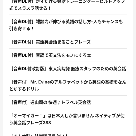
［音声DL付］足すだけ英会話トレーニングーービルドアップ
式でスラスラ話せる！
［音声DL付］雑談力が伸びる英語の話し方–人もチャンスも
引き寄せる！
［音声DL付］電話英会話まるごとフレーズ
［音声DL付］音読で英文法をモノにする本
［音声DL付改訂版］東大病院発 医療スタッフのための英会話
［音声付］Mr. Evineのアルファベットから英語の基礎をなん
とかするドリル
［音声付］遠山顕の 快適♪トラベル英会話
「オーマイガー！」は日本人しか言いません ネイティブが使
う英会話フレーズ388
「オトナ脳」は学習できない！