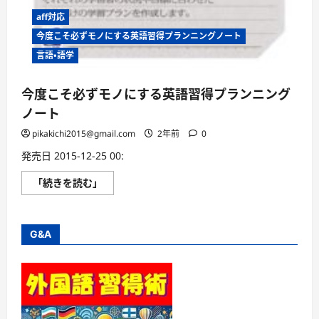
aff対応
今度こそ必ずモノにする英語習得プランニングノート
言語・語学
今度こそ必ずモノにする英語習得プランニング
ノート
pikakichi2015@gmail.com
2年前
0
発売日 2015-12-25 00:
今
「続きを読む」
度
こ
そ
必
ず
G&A
モ
ノ
に
す
る
英
語
習