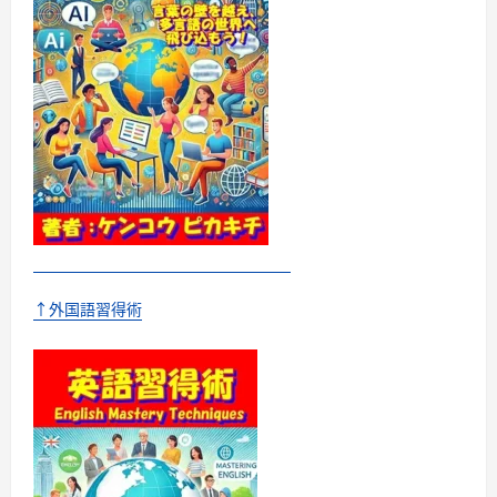
得
プ
ラ
ン
ニ
ン
グ
ノ
ー
ト
に
つ
い
て
さ
ら
に
読
む
↑外国語習得術