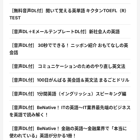
［無料音声DL付］聞いて覚える英単語 キクタンTOEFL（R）
TEST
［音声DL＋EメールテンプレートDL付］新社会人の英語
［音声DL付］ 30秒でできる！ ニッポン紹介 おもてなしの英
会話
［音声DL付］ コミュニケーションのためのやり直し英文法
［音声DL付］100日がんばる 英会話＆英文法 まるごとドリル
［音声DL付］1分間英語（イングリッシュ）スピーキング編
［音声DL付］BeNative！ ITの英語〜IT業界最先端のビジネス
を英語で読み解く！
［音声DL付］BeNative！ 金融の英語〜金融業界で「本当に
使われている」英語が分かる1冊！