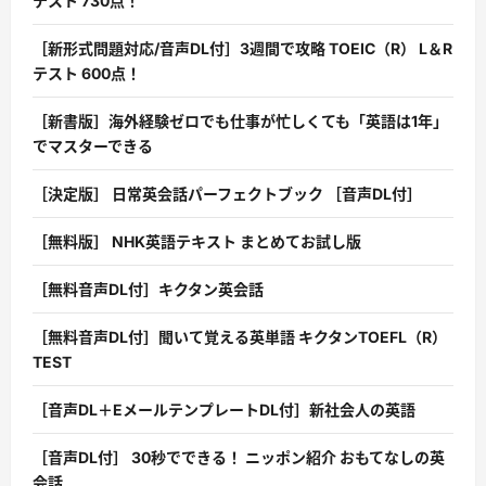
テスト 730点！
［新形式問題対応/音声DL付］3週間で攻略 TOEIC（R） L＆R
テスト 600点！
［新書版］海外経験ゼロでも仕事が忙しくても「英語は1年」
でマスターできる
［決定版］ 日常英会話パーフェクトブック ［音声DL付］
［無料版］ NHK英語テキスト まとめてお試し版
［無料音声DL付］キクタン英会話
［無料音声DL付］聞いて覚える英単語 キクタンTOEFL（R）
TEST
［音声DL＋EメールテンプレートDL付］新社会人の英語
［音声DL付］ 30秒でできる！ ニッポン紹介 おもてなしの英
会話