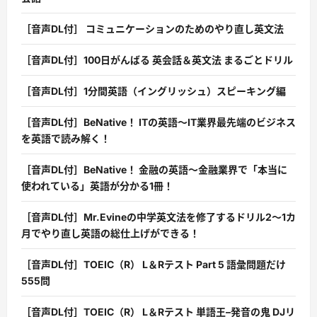
［音声DL付］ コミュニケーションのためのやり直し英文法
［音声DL付］100日がんばる 英会話＆英文法 まるごとドリル
［音声DL付］1分間英語（イングリッシュ）スピーキング編
［音声DL付］BeNative！ ITの英語〜IT業界最先端のビジネス
を英語で読み解く！
［音声DL付］BeNative！ 金融の英語〜金融業界で「本当に
使われている」英語が分かる1冊！
［音声DL付］Mr.Evineの中学英文法を修了するドリル2〜1カ
月でやり直し英語の総仕上げができる！
［音声DL付］TOEIC（R） L＆Rテスト Part 5 語彙問題だけ
555問
［音声DL付］TOEIC（R） L＆Rテスト 単語王–発音の鬼 DJリ