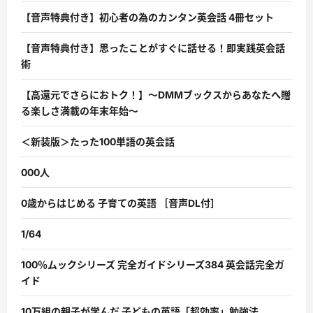
【音声特典付き】初心者の為のカンタン英会話 4冊セット
【音声特典付き】思ったことがすぐに話せる！即実践英会話
術
【高還元でさらにおトク！】〜DMMブックスからあなたへ贈
る楽しさ満載の年末年始〜
＜新装版＞たった100単語の英会話
000人
0歳からはじめる 子育ての英語 ［音声DL付］
1/64
100％ムックシリーズ 完全ガイドシリーズ384 英会話完全ガ
イド
10万組の親子が学んだ 子どもの英語「超効率」勉強法