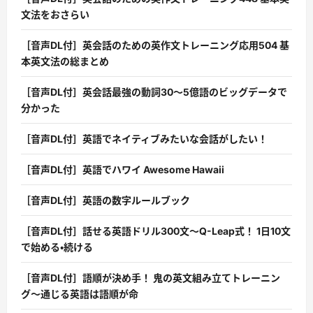
文法をおさらい
［音声DL付］英会話のための英作文トレーニング応用504 基
本英文法の総まとめ
［音声DL付］英会話最強の動詞30〜5億語のビッグデータで
分かった
［音声DL付］英語でネイティブみたいな会話がしたい！
［音声DL付］英語でハワイ Awesome Hawaii
［音声DL付］英語の数字ルールブック
［音声DL付］話せる英語ドリル300文〜Q-Leap式！ 1日10文
で始める・続ける
［音声DL付］語順が決め手！ 鬼の英文組み立てトレーニン
グ〜通じる英語は語順が命