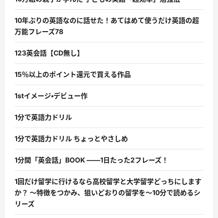
10年ぶりの英語なのに話せた！あてはめて使うだけ英語の超
万能フレーズ78
123英会話【CD無し】
15％以上のポイント還元で買える作品
1stイメージ・デビュー作
1分で英語力ドリル
1分で英語力ドリル ちょっとやさしめ
1分間「英会話」BOOK ――1日たった2フレーズ！
1回だけ留学に行けるなら高校留学と大学留学どっちにします
か？ 〜特徴をつかみ、狙いどおりの留学を〜10分で読めるシ
リーズ