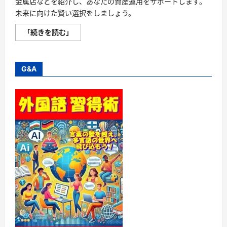
金属店などを紹介し、あなたの資産運用をサポートします。
未来に向けた賢い選択をしましょう。
明
「続きを読む」
る
い
未
来
の
G&A
た
め
の
ゴ
ー
ル
デ
ン
ガ
イ
ド：
投
資
と
し
て
の
金
へ
の
お
す