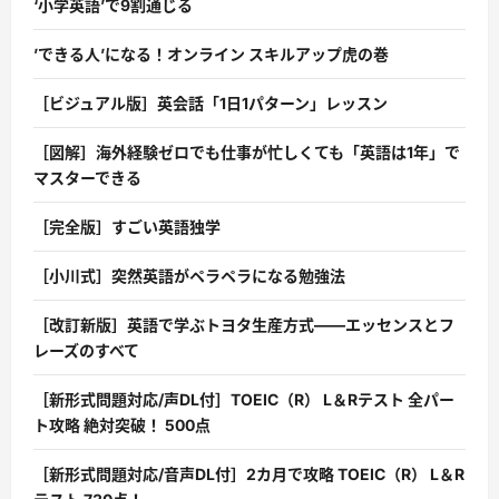
‘小学英語’で9割通じる
’できる人’になる！オンライン スキルアップ虎の巻
［ビジュアル版］英会話「1日1パターン」レッスン
［図解］海外経験ゼロでも仕事が忙しくても「英語は1年」で
マスターできる
［完全版］すごい英語独学
［小川式］突然英語がペラペラになる勉強法
［改訂新版］英語で学ぶトヨタ生産方式――エッセンスとフ
レーズのすべて
［新形式問題対応/声DL付］TOEIC（R） L＆Rテスト 全パー
ト攻略 絶対突破！ 500点
［新形式問題対応/音声DL付］2カ月で攻略 TOEIC（R） L＆R