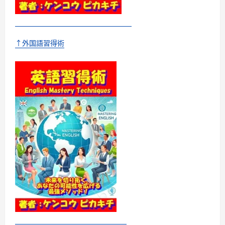
す
め
ア
プ
ロ
ー
↑外国語習得術
チ
に
つ
い
て
さ
ら
に
読
む