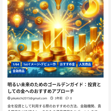
1/64
1stイメージ・デビュー作
おすすめ金
人気商品
金融商品
明るい未来のためのゴールデンガイド：投資と
しての金へのおすすめアプローチ
pikakichi2015@gmail.com
3年前
0
金を投資として利用する際のおすすめの方法、金融機関、貴