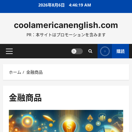
コ
2026年8月6日
4:46:20 AM
ン
テ
coolamericanenglish.com
ン
ツ
PR：本サイトはプロモーションを含みます
へ
ス
キ
購読
メ
ッ
イ
プ
ン
ホーム
金融商品
メ
ニ
ュ
ー
金融商品