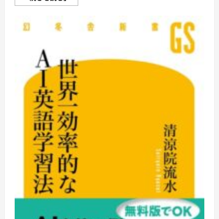
リ
ス
ニ
ン
グ
＆
リ
ー
デ
ィ
ン
グ
完
全
対
策
［音
声
DL
付］
に
つ
い
て
さ
ら
に
読
む