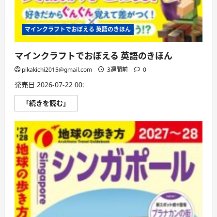
マインクラフトでおぼえる 英語のきほん
マインクラフトでおぼえる 英語のきほん
pikakichi2015@gmail.com
3週間前
0
発売日 2026-07-22 00:
マ
「続きを読む」
イ
ン
ク
ラ
フ
ト
で
お
ぼ
え
る
英
語
の
き
ほ