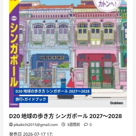
ん
に
つ
い
て
さ
ら
に
読
む
D20 地球の歩き方 シンガポール 2027〜2028
旅行・ガイドブック
D20 地球の歩き方 シンガポール 2027〜2028
pikakichi2015@gmail.com
3週間前
0
発売日 2026-07-17 17: