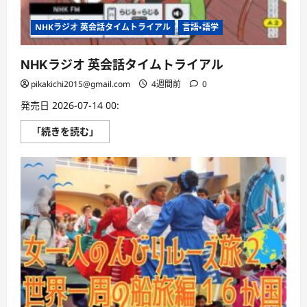
NHKラジオ 英会話タイムトライアル
言語・語学
NHKラジオ 英会話タイムトライアル
pikakichi2015@gmail.com
4週間前
0
発売日 2026-07-14 00:
NHK
「続きを読む」
ラ
ジ
オ
英
会
話
タ
イ
ム
ト
ラ
イ
ア
ル
に
つ
い
て