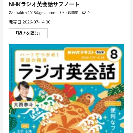
NHKラジオ英会話サブノート
pikakichi2015@gmail.com
4週間前
0
発売日 2026-07-14 00:
NHK
「続きを読む」
ラ
ジ
オ
英
会
話
サ
ブ
ノ
ー
ト
に
つ
い
て
さ
ら
に
読
む