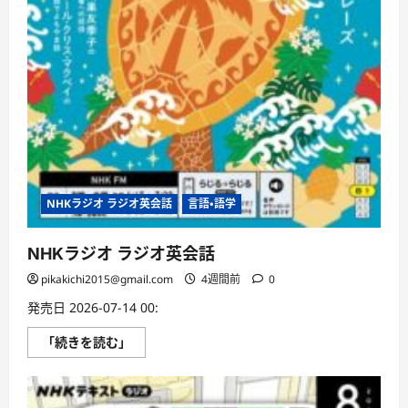
NHKラジオ ラジオ英会話
言語・語学
NHKラジオ ラジオ英会話
pikakichi2015@gmail.com
4週間前
0
発売日 2026-07-14 00:
NHK
「続きを読む」
ラ
ジ
オ
ラ
ジ