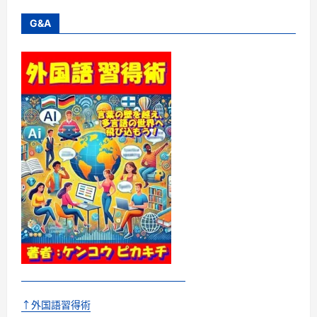
レ
ン
デ
G&A
ィ
に
つ
い
て
さ
ら
に
読
む
↑外国語習得術