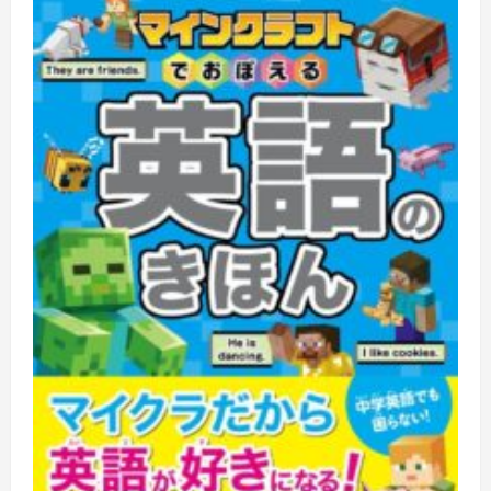
英
会
話
練
習
ア
プ
リ
を
自
作
す
る
完
全
ガ
イ
ド
に
つ
い
て
さ
ら
に
読
む