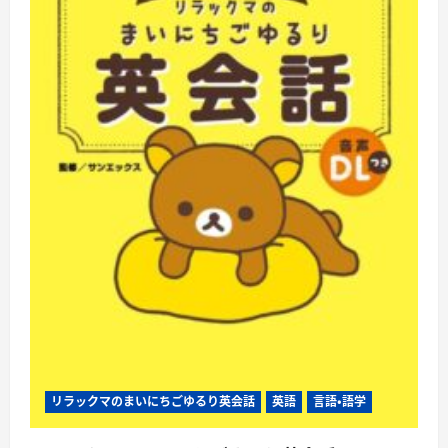
語
学
習
法
に
つ
い
て
さ
ら
に
読
む
リラックマのまいにちごゆるり英会話
英語
言語・語学