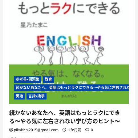
読
む
参考書・問題集
教育
続かないあなたへ、英語はもっとラクにできる〜やる気に左右されない学
英語
言語・語学
続かないあなたへ、英語はもっとラクにでき
る〜やる気に左右されない学び方のヒント〜
pikakichi2015@gmail.com
1か月前
0