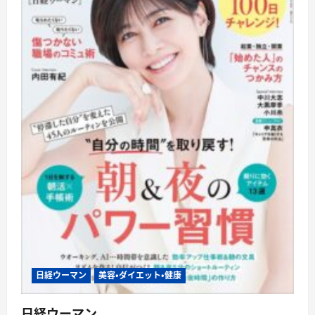
ん
ぷ
る
ん
お
う
ち
で
楽
し
む
韓
国
麺
レ
シ
ピ
に
つ
い
て
さ
ら
に
読
む
日経ウーマン
美容・ダイエット・健康
日経ウーマン