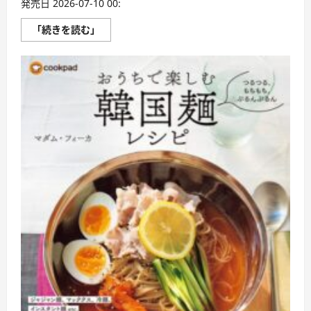
発売日 2026-07-10 00:
続
「続きを読む」
か
な
い
あ
な
た
へ、
英
語
は
も
っ
と
ラ
ク
に
で
き
る〜
や
る
気
に
左
右
さ
れ
な
い