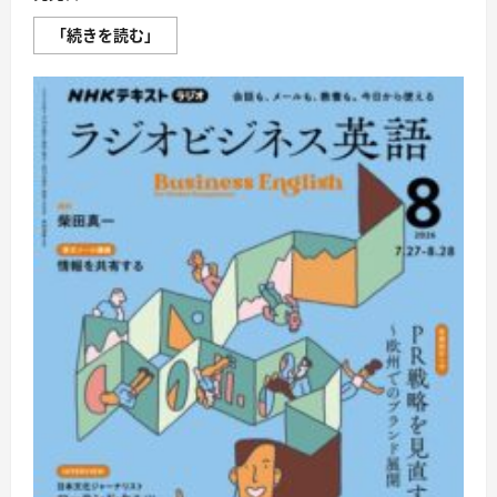
D20
「続きを読む」
地
球
の
歩
き
方
シ
ン
ガ
ポ
ー
ル
2027〜
2028
に
つ
い
て
さ
ら
に
読
む