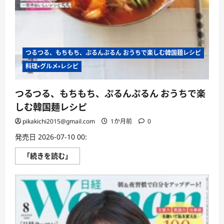
学
び
方
の
ヒ
ン
ト〜
つるつる、もちもち、ぷるんぷるん おうちで楽しむ韓国麺レシピ
に
つ
料理・グルメ・レシピ
い
て
さ
ら
つるつる、もちもち、ぷるんぷるん おうちで楽
に
読
しむ韓国麺レシピ
む
pikakichi2015@gmail.com
1か月前
0
発売日 2026-07-10 00:
つ
「続きを読む」
る
つ
る、
も
ち
も
ち、
ぷ
る