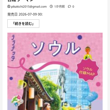
pikakichi2015@gmail.com
1か月前
0
発売日 2026-07-09 00:
日
「続きを読む」
経
ウ
ー
マ
ン
に
つ
い
て
さ
ら
に
読
む