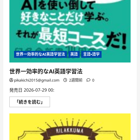
世界一効率的なAI英語学習法
英語
言語・語学
世界一効率的なAI英語学習法
pikakichi2015@gmail.com
2週間前
0
発売日 2026-07-29 00:
世
「続きを読む」
界
一
効
率
的
な
AI
英