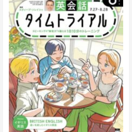
オ
英
会
話
に
つ
い
て
さ
ら
に
読
む