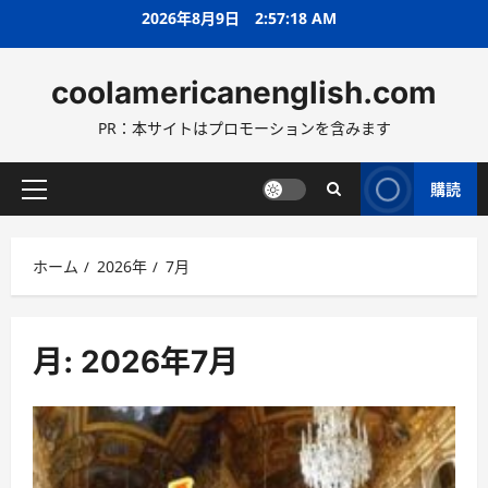
コ
2026年8月9日
2:57:21 AM
ン
テ
coolamericanenglish.com
ン
ツ
PR：本サイトはプロモーションを含みます
へ
ス
キ
購読
メ
ッ
イ
プ
ン
ホーム
2026年
7月
メ
ニ
ュ
ー
月:
2026年7月