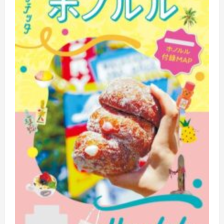
ル
（2027
年
版）
に
つ
い
て
さ
ら
に
読
む