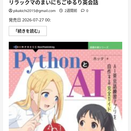
リラックマのまいにちごゆるり英会話
pikakichi2015@gmail.com
2週間前
0
発売日 2026-07-27 00:
リ
「続きを読む」
ラ
ッ
ク
マ
の
ま
い
に
ち
ご
ゆ
る
り
英
会
話
に
つ
い
て
さ
ら
に
読