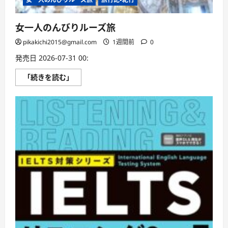
女一人のんびりルーズ旅
pikakichi2015@gmail.com
1週間前
0
発売日 2026-07-31 00:
女
「続きを読む」
一
人
の
ん
び
り
ル
ー
ズ
旅
に
つ
い
て
さ
ら
に
読
む