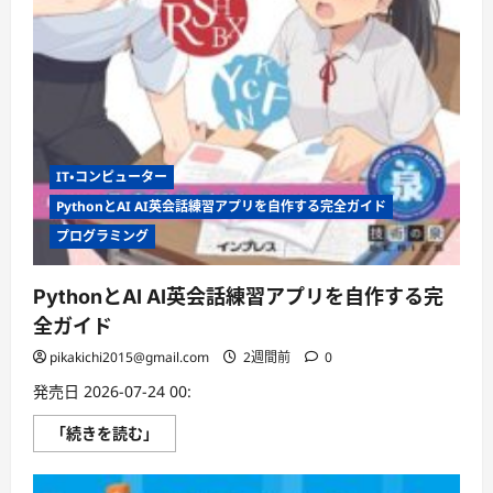
む
IT・コンピューター
PythonとAI AI英会話練習アプリを自作する完全ガイド
プログラミング
PythonとAI AI英会話練習アプリを自作する完
全ガイド
pikakichi2015@gmail.com
2週間前
0
発売日 2026-07-24 00:
Python
「続きを読む」
と
AI
AI