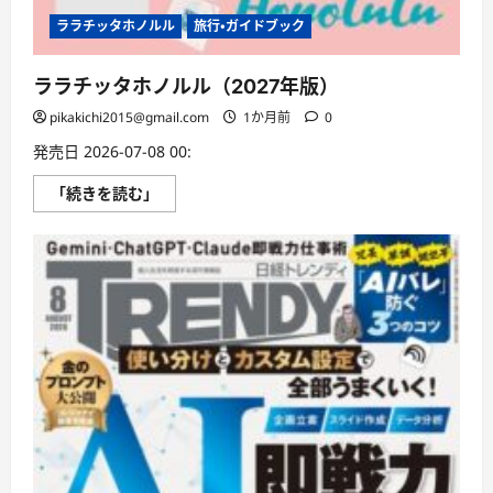
ララチッタホノルル
旅行・ガイドブック
ララチッタホノルル（2027年版）
pikakichi2015@gmail.com
1か月前
0
発売日 2026-07-08 00:
ラ
「続きを読む」
ラ
チ
ッ
タ
ホ
ノ
ル
ル
（2027
年
版）
に
つ
い
て
さ
ら
に
読