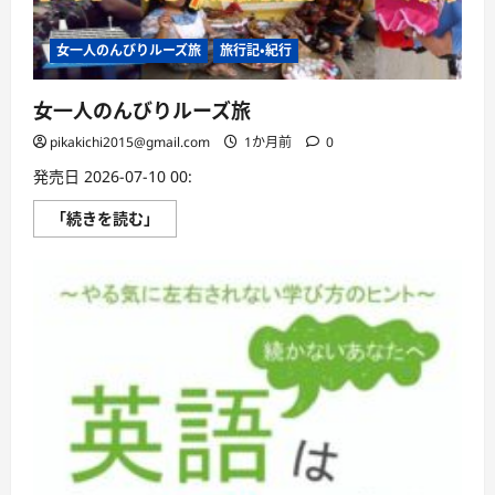
さ
ら
に
女一人のんびりルーズ旅
旅行記・紀行
読
む
女一人のんびりルーズ旅
pikakichi2015@gmail.com
1か月前
0
発売日 2026-07-10 00:
女
「続きを読む」
一
人
の
ん
び
り
ル
ー
ズ
旅
に
つ
い
て
さ
ら
に