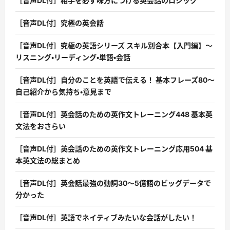
［音声DL付］相手を必ず味方につける英会話のロジック
［音声DL付］究極の英会話
［音声DL付］究極の英語シリーズ スキル別合本【入門編】〜
リスニング・リーディング・単語・会話
［音声DL付］自分のことを英語で伝える！ 基本フレーズ80〜
自己紹介から気持ち・意見まで
［音声DL付］英会話のための英作文トレーニング448 基本英
文法をおさらい
［音声DL付］英会話のための英作文トレーニング応用504 基
本英文法の総まとめ
［音声DL付］英会話最強の動詞30〜5億語のビッグデータで
分かった
［音声DL付］英語でネイティブみたいな会話がしたい！