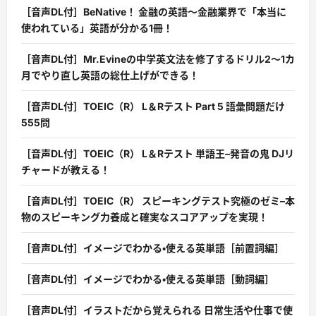
［音声DL付］BeNative！ 金融の英語〜金融業界で「本当に
使われている」英語が分かる1冊！
［音声DL付］Mr.Evineの中学英文法を修了するドリル2〜1カ
月でやり直し英語の総仕上げができる！
［音声DL付］TOEIC（R） L＆Rテスト Part 5 語彙問題だけ
555問
［音声DL付］TOEIC（R） L＆Rテスト 単語王–発音の鬼 DJリ
チャードが教える！
［音声DL付］TOEIC（R） スピーキングテスト究極のゼミ–本
物のスピーキング力養成と確実なスコアアップを実現！
［音声DL付］イメージでわかる・使える英単語［前置詞編］
［音声DL付］イメージでわかる・使える英単語［動詞編］
［音声DL付］イラストだから覚えられる 日常生活や仕事で使