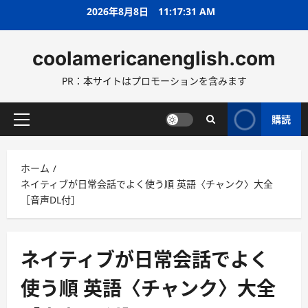
コ
2026年8月8日
11:17:32 AM
ン
テ
coolamericanenglish.com
ン
ツ
PR：本サイトはプロモーションを含みます
へ
ス
キ
購読
メ
ッ
イ
プ
ン
ホーム
メ
ネイティブが日常会話でよく使う順 英語〈チャンク〉大全
ニ
［音声DL付］
ュ
ー
ネイティブが日常会話でよく
使う順 英語〈チャンク〉大全