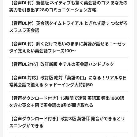
【音声DL付】新装版 ネイティブも驚く英会話のコツ あなたの
実力を引き出す28のコミュニケーション方略
【音声DL付】英会話タイムトライアル とぎれず話す つながる
スラスラ英会話
【音声DL付】解くだけで思いのままに英語が話せる！〜ゼッ
タイ覚えたい英会話フレーズ100〜
【音声DL対応】改訂新版 ホテルの英会話ハンドブック
【音声DL対応】改訂版 絶対「英語の口」になる！リアルな日
常英会話で鍛える シャドーイング大特訓50
【音声ダウンロード付き】15時間で速習 英語耳 頻出1660語
を含む英文＋図で英会話の8割が聞き取れる
【音声ダウンロード付き】改訂3版 英語耳 発音ができるとリ
スニングができる