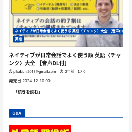
ネイティブが日常会話でよく使う順 英語〈チャンク〉大全 ［音声DL付］
英語
ネイティブが日常会話でよく使う順 英語〈チャ
ンク〉大全 ［音声DL付］
pikakichi2015@gmail.com
2年前
0
発売日 2024-12-10 00:
ネ
「続きを読む」
イ
テ
ィ
ブ
が
G&A
日
常
会
話