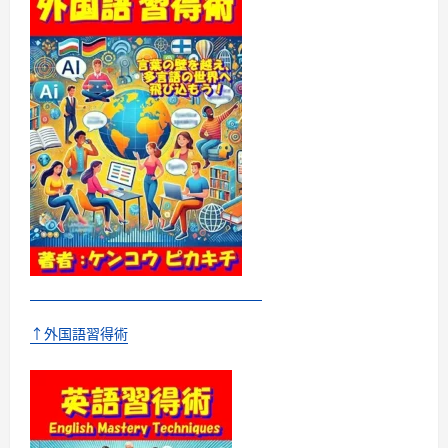
で
よ
く
使
う
順
英
語
〈チ
ャ
ン
ク〉
大
全
［音
声
DL
付］
に
つ
い
て
さ
ら
↑外国語習得術
に
読
む