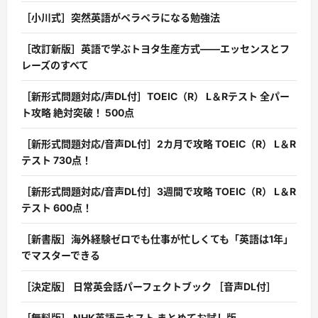
［小川式］突然英語がペラペラになる勉強法
［改訂新版］英語で学ぶトヨタ生産方式――エッセンスとフ
レーズのすべて
［新形式問題対応/声DL付］TOEIC（R） L＆Rテスト 全パー
ト攻略 絶対突破！ 500点
［新形式問題対応/音声DL付］2カ月で攻略 TOEIC（R） L＆R
テスト 730点！
［新形式問題対応/音声DL付］3週間で攻略 TOEIC（R） L＆R
テスト 600点！
［新書版］海外経験ゼロでも仕事が忙しくても「英語は1年」
でマスターできる
［決定版］ 日常英会話パーフェクトブック ［音声DL付］
［無料版］ NHK英語テキスト まとめてお試し版