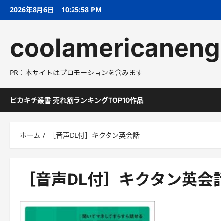
コ
2026年8月6日
10:25:59 PM
ン
テ
coolamericaneng
ン
ツ
へ
PR：本サイトはプロモーションを含みます
ス
キ
ッ
ピカキチ叢書 売れ筋ランキングTOP10作品
プ
ホーム
［音声DL付］キクタン英会話
［音声DL付］キクタン英会