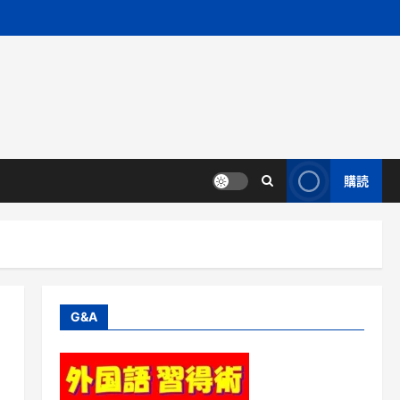
購読
G&A