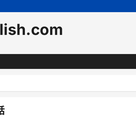
lish.com
話