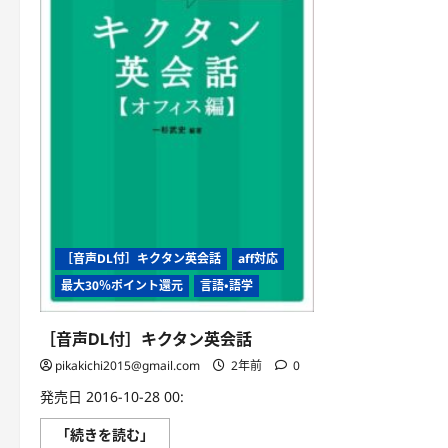
［音声DL付］キクタン英会話
aff対応
最大30％ポイント還元
言語・語学
［音声DL付］キクタン英会話
pikakichi2015@gmail.com
2年前
0
発売日 2016-10-28 00:
［音
「続きを読む」
声