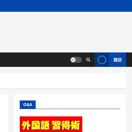
購読
G&A