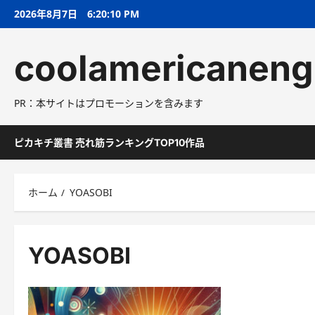
コ
2026年8月7日
6:20:11 PM
ン
テ
coolamericaneng
ン
ツ
へ
PR：本サイトはプロモーションを含みます
ス
キ
ッ
ピカキチ叢書 売れ筋ランキングTOP10作品
プ
ホーム
YOASOBI
YOASOBI