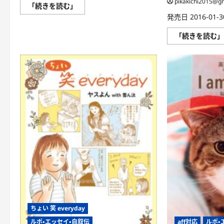
pikakichi2015@g
WAKE
「続きを読む」
UP！
発売日 2016-01-30
in
ク
ア
「続きを読む
ラ
ル
ン
プ
ー
ル
に
つ
い
て
さ
ら
に
読
む
ちょい 笑 everyday
ルポ・エッセイ・自叙伝
aff対応
ルポ・