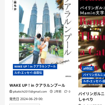
WAKE UP！in クアラルンプール
aff対応
ルポ・エッセイ・自叙伝
バイリンガルニュ
ルポ・エッセイ・
WAKE UP！in クアラルンプール
pikakichi2015@gmail.com
2年前
0
バイリンガルニ
発売日 2024-06-29 00:
しゃべり