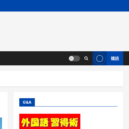
購読
G&A