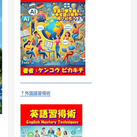
しゃべり
↑外国語習得術
元