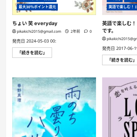
最大30％ポイント還元
英語で楽しむ！ I 
ちょい 笑 everyday
英語で楽しむ！ I
です。
pikakichi2015@gmail.com
2年前
0
pikakichi2015@g
発売日 2024-05-03 00:
発売日 2017-06-19
ち
「続きを読む」
ょ
「続きを読む
い
笑
everyday
に
つ
い
て
さ
ら
に
読
む