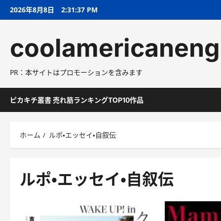
コ
2026年8月8日
2:31:38 PM
ン
テ
coolamericaneng
ン
ツ
へ
PR：本サイトはプロモーションを含みます
ス
キ
ッ
ピカキチ叢書 売れ筋ランキングTOP10作品
プ
ホーム
ルポ・エッセイ・自叙伝
ルポ・エッセイ・自叙伝