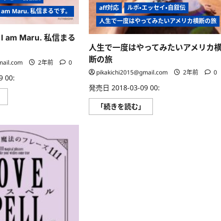
む
ら
に
aff対応
ルポ・エッセイ・自叙伝
am Maru. 私信まるです。
読
む
人生で一度はやってみたいアメリカ横断の旅
 am Maru. 私信まる
人生で一度はやってみたいアメリカ
断の旅
mail.com
2年前
0
pikakichi2015@gmail.com
2年前
0
 00:
発売日 2018-03-09 00:
英
」
語
人
「続きを読む」
で
生
楽
で
し
一
む！
度
I
は
am
や
Maru.
っ
私
て
信
み
ま
た
る
い
で
ア
す。
メ
に
リ
つ
カ
い
横
て