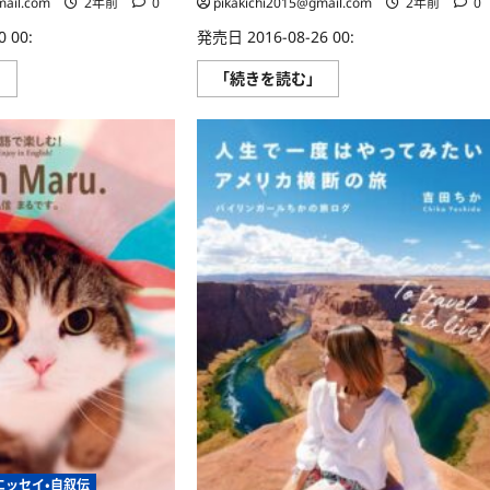
mail.com
2年前
0
pikakichi2015@gmail.com
2年前
0
 00:
発売日 2016-08-26 00:
バ
バ
」
「続きを読む」
イ
イ
リ
リ
ン
ン
ガ
ガ
ル
ル
ニ
ニ
ュ
ュ
ー
ー
ス
ス
Mami
Mami
の
の
文
も
字
っ
お
と
し
文
ゃ
字
べ
お
り
し
に
ゃ
つ
べ
い
り
て
に
さ
つ
ら
い
に
て
読
さ
エッセイ・自叙伝