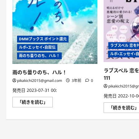
DMMブックス ポイント還元
ラブスペル 恋を
ルポ・エッセイ・自叙伝
ルポ・エッセイ・
雨のち曇りのち、ハル！
ラブスペル 恋
雨のち曇りのち、ハル！
111
pikakichi2015@gmail.com
3年前
0
pikakichi2015@g
発売日 2023-07-31 00:
発売日 2022-10-06
雨
「続きを読む」
の
「続きを読む
ち
曇
り
の
ち、
ハ
ル！