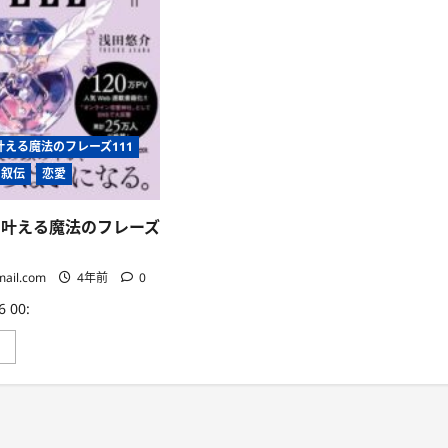
断
さ
の
ら
旅
に
に
読
つ
む
い
て
さ
ら
に
読
叶える魔法のフレーズ111
む
自叙伝
恋愛
を叶える魔法のフレーズ
mail.com
4年前
0
 00:
ラ
」
ブ
ス
ペ
ル
恋
を
叶