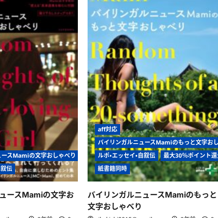
aff対応
バイリンガルニュースMamiのもっと文字お
ースMamiの文字おしゃべり
ルポ・エッセイ・自叙伝
最大30％ポイント還
自叙伝
紙書籍同時
ュースMamiの文字お
バイリンガルニュースMamiのもっと
文字おしゃべり