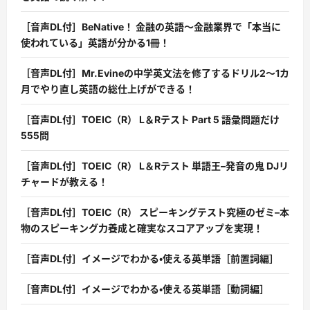
［音声DL付］BeNative！ 金融の英語〜金融業界で「本当に
使われている」英語が分かる1冊！
［音声DL付］Mr.Evineの中学英文法を修了するドリル2〜1カ
月でやり直し英語の総仕上げができる！
［音声DL付］TOEIC（R） L＆Rテスト Part 5 語彙問題だけ
555問
［音声DL付］TOEIC（R） L＆Rテスト 単語王–発音の鬼 DJリ
チャードが教える！
［音声DL付］TOEIC（R） スピーキングテスト究極のゼミ–本
物のスピーキング力養成と確実なスコアアップを実現！
［音声DL付］イメージでわかる・使える英単語［前置詞編］
［音声DL付］イメージでわかる・使える英単語［動詞編］