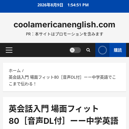
コ
2026年8月9日
1:54:52 PM
ン
テ
coolamericanenglish.com
ン
ツ
PR：本サイトはプロモーションを含みます
へ
ス
キ
購読
メ
ッ
イ
プ
ン
ホーム
メ
英会話入門 場面フィット80［音声DL付］ーー中学英語でこ
ニ
こまで伝わる！
ュ
ー
英会話入門 場面フィット
80［音声DL付］ーー中学英語