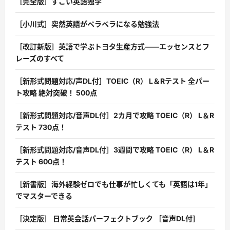
［完全版］すごい英語独学
［小川式］突然英語がペラペラになる勉強法
［改訂新版］英語で学ぶトヨタ生産方式――エッセンスとフ
レーズのすべて
［新形式問題対応/声DL付］TOEIC（R） L＆Rテスト 全パー
ト攻略 絶対突破！ 500点
［新形式問題対応/音声DL付］2カ月で攻略 TOEIC（R） L＆R
テスト 730点！
［新形式問題対応/音声DL付］3週間で攻略 TOEIC（R） L＆R
テスト 600点！
［新書版］海外経験ゼロでも仕事が忙しくても「英語は1年」
でマスターできる
［決定版］ 日常英会話パーフェクトブック ［音声DL付］