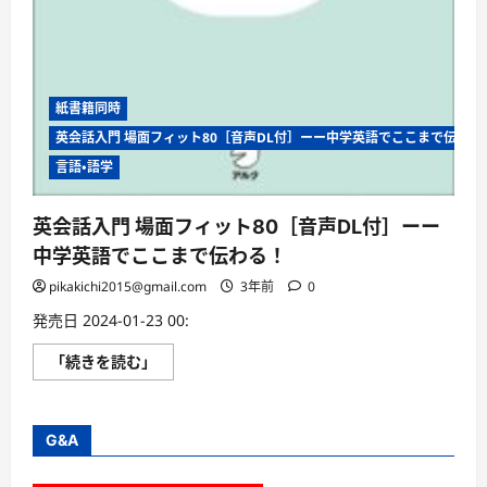
紙書籍同時
英会話入門 場面フィット80［音声DL付］ーー中学英語でここまで伝わる
言語・語学
英会話入門 場面フィット80［音声DL付］ーー
中学英語でここまで伝わる！
pikakichi2015@gmail.com
3年前
0
発売日 2024-01-23 00:
英
「続きを読む」
会
話
入
門
場
G&A
面
フ
ィ