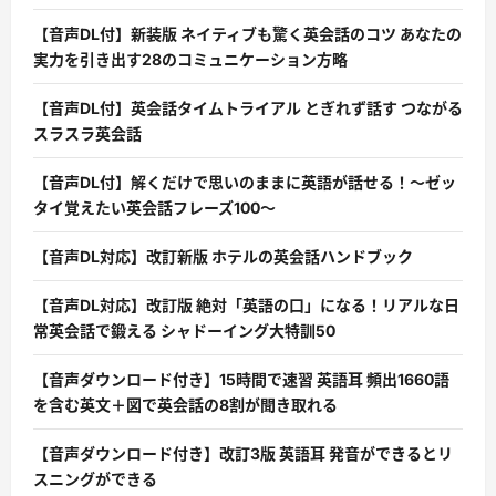
【音声DL付】新装版 ネイティブも驚く英会話のコツ あなたの
実力を引き出す28のコミュニケーション方略
【音声DL付】英会話タイムトライアル とぎれず話す つながる
スラスラ英会話
【音声DL付】解くだけで思いのままに英語が話せる！〜ゼッ
タイ覚えたい英会話フレーズ100〜
【音声DL対応】改訂新版 ホテルの英会話ハンドブック
【音声DL対応】改訂版 絶対「英語の口」になる！リアルな日
常英会話で鍛える シャドーイング大特訓50
【音声ダウンロード付き】15時間で速習 英語耳 頻出1660語
を含む英文＋図で英会話の8割が聞き取れる
【音声ダウンロード付き】改訂3版 英語耳 発音ができるとリ
スニングができる