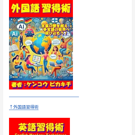
ッ
ト
80［音
声
DL
付］
ー
ー
中
学
英
語
で
こ
こ
ま
で
伝
わ
る！
に
つ
い
て
さ
↑外国語習得術
ら
に
読
む