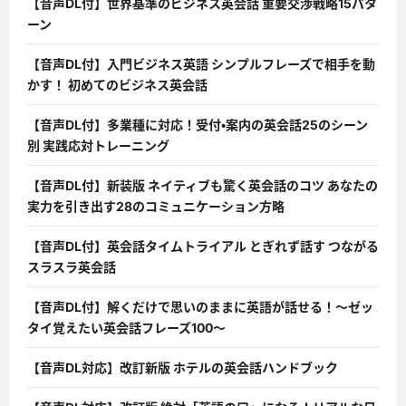
【音声DL付】世界基準のビジネス英会話 重要交渉戦略15パタ
ーン
【音声DL付】入門ビジネス英語 シンプルフレーズで相手を動
かす！ 初めてのビジネス英会話
【音声DL付】多業種に対応！受付・案内の英会話25のシーン
別 実践応対トレーニング
【音声DL付】新装版 ネイティブも驚く英会話のコツ あなたの
実力を引き出す28のコミュニケーション方略
【音声DL付】英会話タイムトライアル とぎれず話す つながる
スラスラ英会話
【音声DL付】解くだけで思いのままに英語が話せる！〜ゼッ
タイ覚えたい英会話フレーズ100〜
【音声DL対応】改訂新版 ホテルの英会話ハンドブック