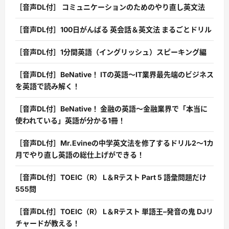
［音声DL付］ コミュニケーションのためのやり直し英文法
［音声DL付］100日がんばる 英会話＆英文法 まるごとドリル
［音声DL付］1分間英語（イングリッシュ）スピーキング編
［音声DL付］BeNative！ ITの英語〜IT業界最先端のビジネス
を英語で読み解く！
［音声DL付］BeNative！ 金融の英語〜金融業界で「本当に
使われている」英語が分かる1冊！
［音声DL付］Mr.Evineの中学英文法を修了するドリル2〜1カ
月でやり直し英語の総仕上げができる！
［音声DL付］TOEIC（R） L＆Rテスト Part 5 語彙問題だけ
555問
［音声DL付］TOEIC（R） L＆Rテスト 単語王–発音の鬼 DJリ
チャードが教える！