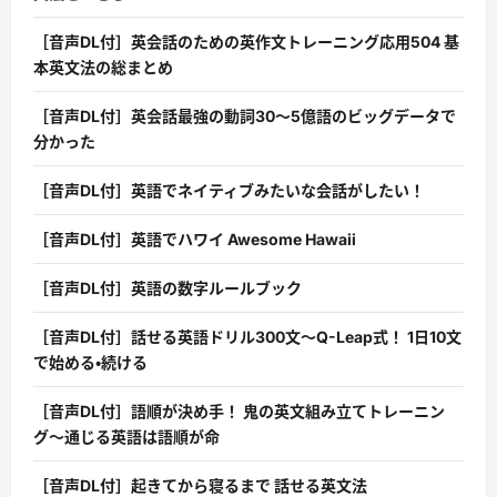
［音声DL付］英会話のための英作文トレーニング応用504 基
本英文法の総まとめ
［音声DL付］英会話最強の動詞30〜5億語のビッグデータで
分かった
［音声DL付］英語でネイティブみたいな会話がしたい！
［音声DL付］英語でハワイ Awesome Hawaii
［音声DL付］英語の数字ルールブック
［音声DL付］話せる英語ドリル300文〜Q-Leap式！ 1日10文
で始める・続ける
［音声DL付］語順が決め手！ 鬼の英文組み立てトレーニン
グ〜通じる英語は語順が命
［音声DL付］起きてから寝るまで 話せる英文法