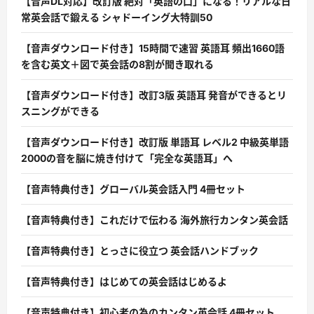
【音声DL対応】改訂版 絶対「英語の口」になる！リアルな日
常英会話で鍛える シャドーイング大特訓50
【音声ダウンロード付き】15時間で速習 英語耳 頻出1660語
を含む英文＋図で英会話の8割が聞き取れる
【音声ダウンロード付き】改訂3版 英語耳 発音ができるとリ
スニングができる
【音声ダウンロード付き】改訂版 単語耳 レベル2 中級英単語
2000の音を脳に焼き付けて「完全な英語耳」へ
【音声特典付き】グローバル英会話入門 4冊セット
【音声特典付き】これだけで伝わる 海外旅行カンタン英会話
【音声特典付き】とっさに役立つ 英会話ハンドブック
【音声特典付き】はじめての英会話はじめるよ
【音声特典付き】初心者の為のカンタン英会話 4冊セット