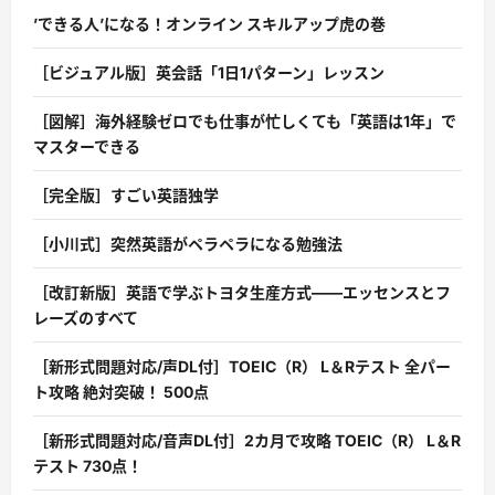
’できる人’になる！オンライン スキルアップ虎の巻
［ビジュアル版］英会話「1日1パターン」レッスン
［図解］海外経験ゼロでも仕事が忙しくても「英語は1年」で
マスターできる
［完全版］すごい英語独学
［小川式］突然英語がペラペラになる勉強法
［改訂新版］英語で学ぶトヨタ生産方式――エッセンスとフ
レーズのすべて
［新形式問題対応/声DL付］TOEIC（R） L＆Rテスト 全パー
ト攻略 絶対突破！ 500点
［新形式問題対応/音声DL付］2カ月で攻略 TOEIC（R） L＆R
テスト 730点！