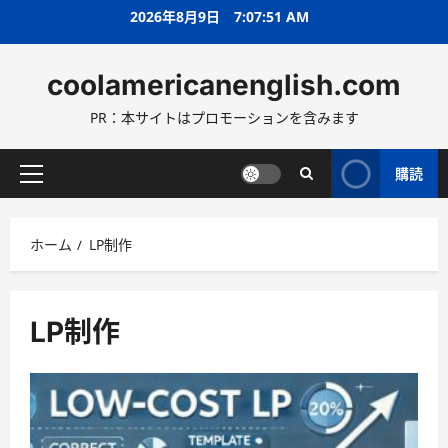
コ
2026年8月9日
7:07:52 AM
ン
テ
coolamericanenglish.com
ン
ツ
PR：本サイトはプロモーションを含みます
へ
ス
キ
購読
メ
ッ
イ
プ
ン
ホーム
LP制作
メ
ニ
ュ
ー
LP制作