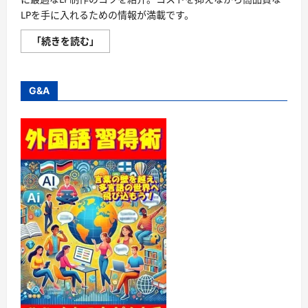
LPを手に入れるための情報が満載です。
コ
「続きを読む」
ス
パ
最
強！
低
G&A
価
格
で
高
品
質
な
LP
制
作
の
秘
密
に
つ
い
て
さ
ら
に
読
む