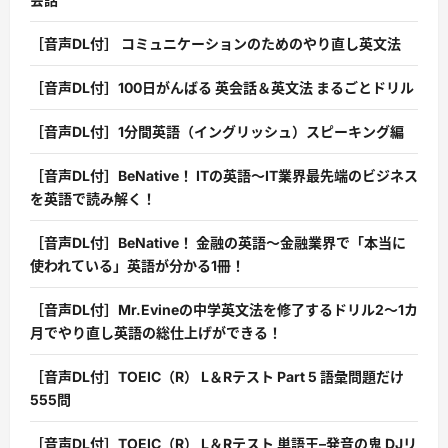
［音声DL付］ コミュニケーションのためのやり直し英文法
［音声DL付］100日がんばる 英会話＆英文法 まるごとドリル
［音声DL付］1分間英語（イングリッシュ）スピーキング編
［音声DL付］BeNative！ ITの英語〜IT業界最先端のビジネス
を英語で読み解く！
［音声DL付］BeNative！ 金融の英語〜金融業界で「本当に
使われている」英語が分かる1冊！
［音声DL付］Mr.Evineの中学英文法を修了するドリル2〜1カ
月でやり直し英語の総仕上げができる！
［音声DL付］TOEIC（R） L＆Rテスト Part 5 語彙問題だけ
555問
［音声DL付］TOEIC（R） L＆Rテスト 単語王–発音の鬼 DJリ