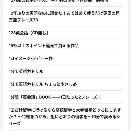
10万組の親子が学んだ 子どもの英語「超効率」勉強法
10年ぶりの英語なのに話せた！あてはめて使うだけ英語の超
万能フレーズ78
123英会話【CD無し】
15％以上のポイント還元で買える作品
1stイメージ・デビュー作
1分で英語力ドリル
1分で英語力ドリル ちょっとやさしめ
1分間「英会話」BOOK ――1日たった2フレーズ！
1回だけ留学に行けるなら高校留学と大学留学どっちにします
か？ 〜特徴をつかみ、狙いどおりの留学を〜10分で読めるシ
リーズ