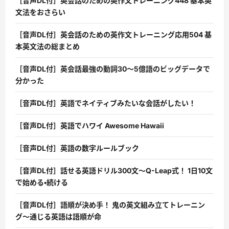
［音声DL付］英会話のための英作文トレーニング448 基本英
文法をおさらい
［音声DL付］英会話のための英作文トレーニング応用504 基
本英文法の総まとめ
［音声DL付］英会話最強の動詞30〜5億語のビッグデータで
分かった
［音声DL付］英語でネイティブみたいな会話がしたい！
［音声DL付］英語でハワイ Awesome Hawaii
［音声DL付］英語の数字ルールブック
［音声DL付］話せる英語ドリル300文〜Q-Leap式！ 1日10文
で始める・続ける
［音声DL付］語順が決め手！ 鬼の英文組み立てトレーニン
グ〜通じる英語は語順が命