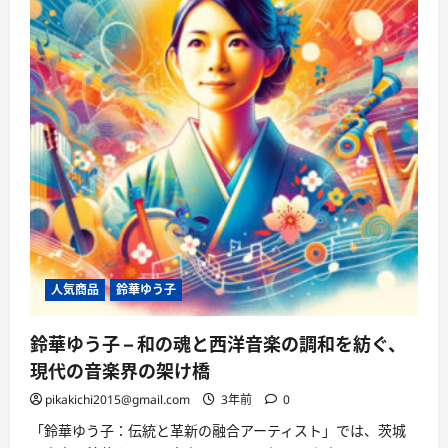
人気商品
鈴華ゆう子
鈴華ゆう子 – 和の魂と西洋音楽の調和を紡ぐ、
現代の音楽界の架け橋
pikakichi2015@gmail.com
3年前
0
「鈴華ゆう子：伝統と革新の融合アーティスト」では、茨城