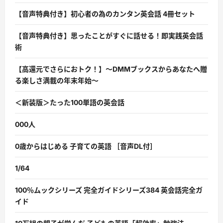
【音声特典付き】初心者の為のカンタン英会話 4冊セット
【音声特典付き】思ったことがすぐに話せる！即実践英会話
術
【高還元でさらにおトク！】〜DMMブックスからあなたへ贈
る楽しさ満載の年末年始〜
＜新装版＞たった100単語の英会話
000人
0歳からはじめる 子育ての英語 ［音声DL付］
1/64
100％ムックシリーズ 完全ガイドシリーズ384 英会話完全ガ
イド