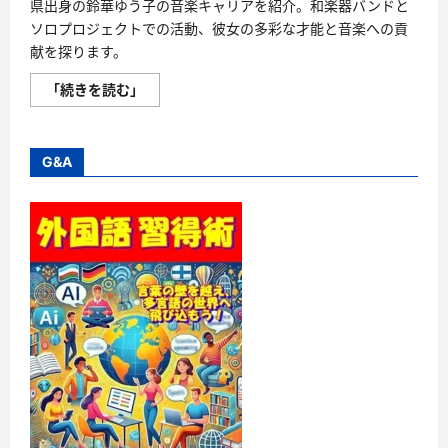
県出身の鈴華ゆう子の音楽キャリアを紹介。和楽器バンドと
ソロプロジェクトでの活動、彼女の多彩な才能と音楽への貢
献を探ります。
鈴
「続きを読む」
華
ゆ
う
子
–
G&A
和
の
魂
と
西
洋
音
楽
の
調
和
を
紡
ぐ、
現
代
の
音
楽
界