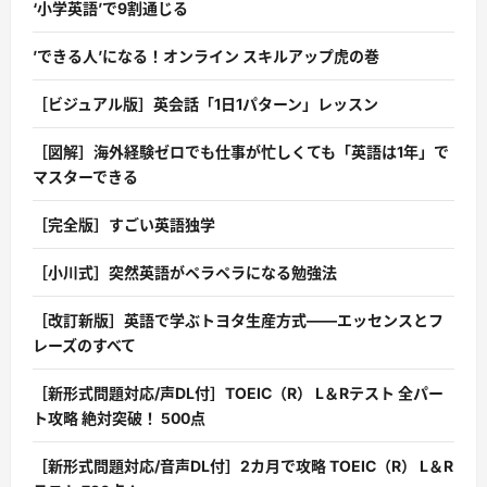
‘小学英語’で9割通じる
’できる人’になる！オンライン スキルアップ虎の巻
［ビジュアル版］英会話「1日1パターン」レッスン
［図解］海外経験ゼロでも仕事が忙しくても「英語は1年」で
マスターできる
［完全版］すごい英語独学
［小川式］突然英語がペラペラになる勉強法
［改訂新版］英語で学ぶトヨタ生産方式――エッセンスとフ
レーズのすべて
［新形式問題対応/声DL付］TOEIC（R） L＆Rテスト 全パー
ト攻略 絶対突破！ 500点
［新形式問題対応/音声DL付］2カ月で攻略 TOEIC（R） L＆R