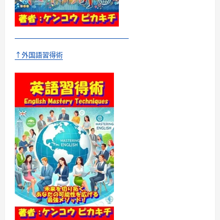
の
架
け
橋
に
つ
い
て
↑外国語習得術
さ
ら
に
読
む