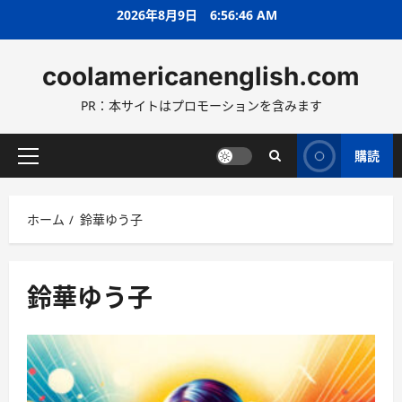
コ
2026年8月9日
6:56:47 AM
ン
テ
coolamericanenglish.com
ン
ツ
PR：本サイトはプロモーションを含みます
へ
ス
キ
購読
メ
ッ
イ
プ
ン
ホーム
鈴華ゆう子
メ
ニ
ュ
ー
鈴華ゆう子