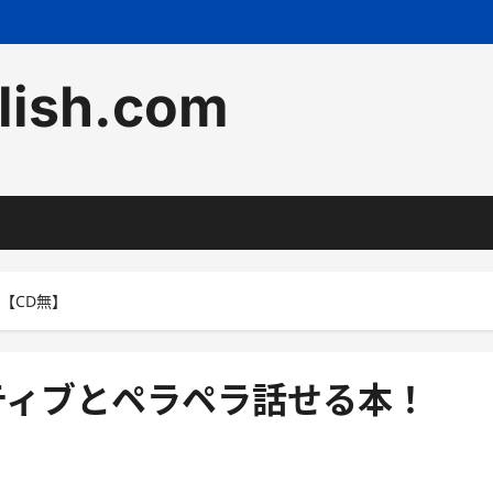
lish.com
【CD無】
ティブとペラペラ話せる本！