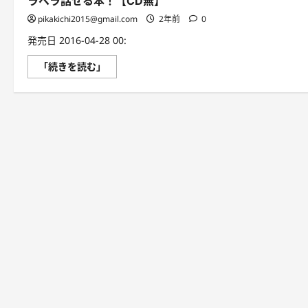
ラペラ話せる本！【CD無】
pikakichi2015@gmail.com
2年前
0
発売日 2016-04-28 00:
中
「続きを読む」
学
レ
ベ
ル
の
英
単
語
で
ネ
イ
テ
ィ
ブ
と
ペ
ラ
ペ
ラ
話
せ
る
本！
【CD
無】