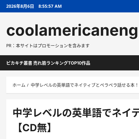
コ
2026年8月6日
8:55:58 AM
ン
テ
coolamericaneng
ン
ツ
へ
PR：本サイトはプロモーションを含みます
ス
キ
ッ
ピカキチ叢書 売れ筋ランキングTOP10作品
プ
ホーム
中学レベルの英単語でネイティブとペラペラ話せる本！
中学レベルの英単語でネイ
【CD無】