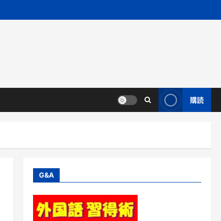
購読
G&A