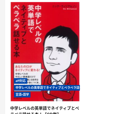
aff対応
中学レベルの英単語でネイティブとペラペラ話せる本！【CD無】
言語・語学
中学レベルの英単語でネイティブとペ