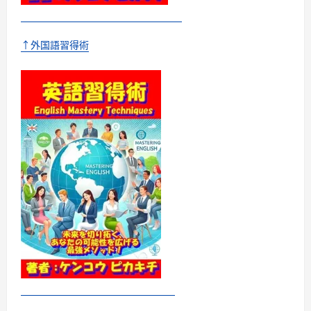
教
室
に
つ
↑外国語習得術
い
て
さ
ら
に
読
む