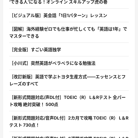
’できる人’になる！オンライン スキルアップ虎の巻
［ビジュアル版］英会話「1日1パターン」レッスン
［図解］海外経験ゼロでも仕事が忙しくても「英語は1年」で
マスターできる
［完全版］すごい英語独学
［小川式］突然英語がペラペラになる勉強法
［改訂新版］英語で学ぶトヨタ生産方式――エッセンスとフ
レーズのすべて
［新形式問題対応/声DL付］TOEIC（R） L＆Rテスト 全パー
ト攻略 絶対突破！ 500点
［新形式問題対応/音声DL付］2カ月で攻略 TOEIC（R） L＆R
テスト 730点！