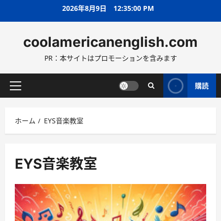
コ
2026年8月9日
12:35:01 PM
ン
テ
coolamericanenglish.com
ン
ツ
PR：本サイトはプロモーションを含みます
へ
ス
キ
購読
メ
ッ
イ
プ
ン
ホーム
EYS音楽教室
メ
ニ
ュ
ー
EYS音楽教室