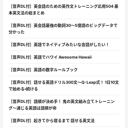
［音声DL付］英会話のための英作文トレーニング応用504 基
本英文法の総まとめ
［音声DL付］英会話最強の動詞30〜5億語のビッグデータで
分かった
［音声DL付］英語でネイティブみたいな会話がしたい！
［音声DL付］英語でハワイ Awesome Hawaii
［音声DL付］英語の数字ルールブック
［音声DL付］話せる英語ドリル300文〜Q-Leap式！ 1日10文
で始める・続ける
［音声DL付］語順が決め手！ 鬼の英文組み立てトレーニン
グ〜通じる英語は語順が命
［音声DL付］起きてから寝るまで 話せる英文法