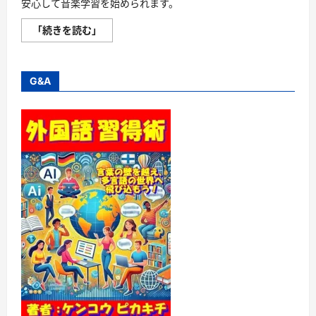
安心して音楽学習を始められます。
無
「続きを読む」
料
体
験
レ
ッ
G&A
ス
ン
と
楽
器
プ
レ
ゼ
ン
ト
で
音
楽
の
楽
し
さ
を
味
わ
う！
EYS
音
楽