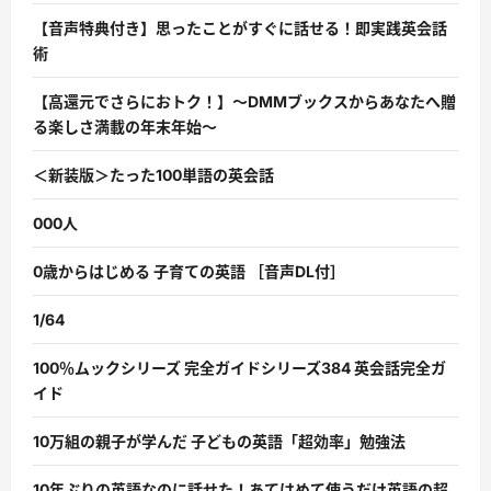
【音声特典付き】思ったことがすぐに話せる！即実践英会話
術
【高還元でさらにおトク！】〜DMMブックスからあなたへ贈
る楽しさ満載の年末年始〜
＜新装版＞たった100単語の英会話
000人
0歳からはじめる 子育ての英語 ［音声DL付］
1/64
100％ムックシリーズ 完全ガイドシリーズ384 英会話完全ガ
イド
10万組の親子が学んだ 子どもの英語「超効率」勉強法
10年ぶりの英語なのに話せた！あてはめて使うだけ英語の超