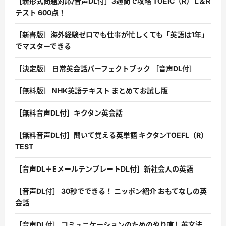
［新形式問題対応/音声DL付］3週間で攻略 TOEIC（R） L＆R
テスト 600点！
［新書版］海外経験ゼロでも仕事が忙しくても「英語は1年」
でマスターできる
［決定版］ 日常英会話パーフェクトブック ［音声DL付］
［無料版］ NHK英語テキスト まとめてお試し版
［無料音声DL付］キクタン英会話
［無料音声DL付］聞いて覚える英単語 キクタンTOEFL（R）
TEST
［音声DL＋EメールテンプレートDL付］新社会人の英語
［音声DL付］ 30秒でできる！ ニッポン紹介 おもてなしの英
会話
［音声DL付］ コミュニケーションのためのやり直し英文法