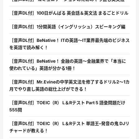
［音声DL付］100日がんばる 英会話＆英文法 まるごとドリル
［音声DL付］1分間英語（イングリッシュ）スピーキング編
［音声DL付］BeNative！ ITの英語〜IT業界最先端のビジネス
を英語で読み解く！
［音声DL付］BeNative！ 金融の英語〜金融業界で「本当に
使われている」英語が分かる1冊！
［音声DL付］Mr.Evineの中学英文法を修了するドリル2〜1カ
月でやり直し英語の総仕上げができる！
［音声DL付］TOEIC（R） L＆Rテスト Part 5 語彙問題だけ
555問
［音声DL付］TOEIC（R） L＆Rテスト 単語王–発音の鬼 DJリ
チャードが教える！