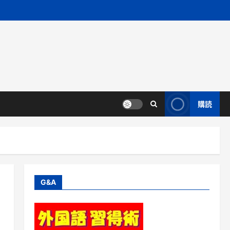
購読
G&A