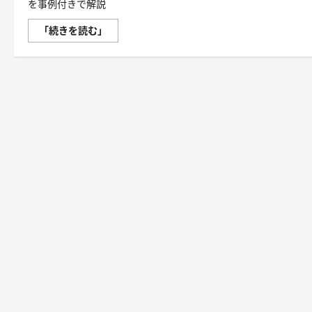
を事例付きで解説
『超
「続きを読む」
ポ
ジ
テ
ィ
ブ
行
動
術』
小
さ
な
一
歩
が
未
来
を
変
え
る！
心
理
学
×
行
動
科
学