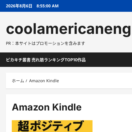
コ
2026年8月6日
8:55:01 AM
ン
テ
coolamericaneng
ン
ツ
へ
PR：本サイトはプロモーションを含みます
ス
キ
ッ
ピカキチ叢書 売れ筋ランキングTOP10作品
プ
ホーム
Amazon Kindle
Amazon Kindle