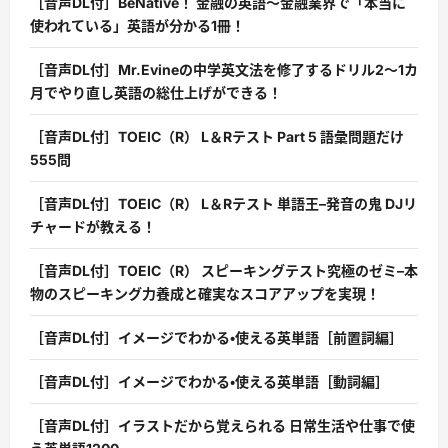
［音声DL付］BeNative！ 金融の英語〜金融業界で「本当に
使われている」英語が分かる1冊！
［音声DL付］Mr.Evineの中学英文法を修了するドリル2〜1カ
月でやり直し英語の総仕上げができる！
［音声DL付］TOEIC（R） L＆Rテスト Part 5 語彙問題だけ
555問
［音声DL付］TOEIC（R） L＆Rテスト 単語王–発音の鬼 DJリ
チャードが教える！
［音声DL付］TOEIC（R） スピーキングテスト究極のゼミ–本
物のスピーキング力養成と確実なスコアアップを実現！
［音声DL付］イメージでわかる・使える英単語［前置詞編］
［音声DL付］イメージでわかる・使える英単語［動詞編］
［音声DL付］イラストだから覚えられる 日常生活や仕事で使