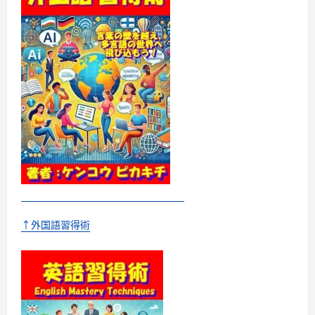
る！
英
会
話
1000
フ
レ
ー
ズ
に
つ
い
て
さ
ら
に
読
む
↑外国語習得術