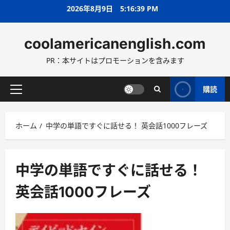
コ
2026年8月9日
5:16:40 PM
ン
テ
coolamericanenglish.com
ン
ツ
PR：本サイトはプロモーションを含みます
へ
ス
キ
購読
メ
ッ
イ
プ
ン
ホーム
中学の単語ですぐに話せる！ 英会話1000フレーズ
メ
ニ
ュ
ー
中学の単語ですぐに話せる！
英会話1000フレーズ