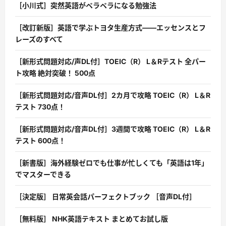
［小川式］突然英語がペラペラになる勉強法
［改訂新版］英語で学ぶトヨタ生産方式――エッセンスとフ
レーズのすべて
［新形式問題対応/声DL付］TOEIC（R） L＆Rテスト 全パー
ト攻略 絶対突破！ 500点
［新形式問題対応/音声DL付］2カ月で攻略 TOEIC（R） L＆R
テスト 730点！
［新形式問題対応/音声DL付］3週間で攻略 TOEIC（R） L＆R
テスト 600点！
［新書版］海外経験ゼロでも仕事が忙しくても「英語は1年」
でマスターできる
［決定版］ 日常英会話パーフェクトブック ［音声DL付］
［無料版］ NHK英語テキスト まとめてお試し版