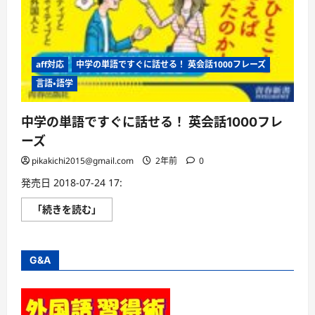
aff対応
中学の単語ですぐに話せる！ 英会話1000フレーズ
言語・語学
中学の単語ですぐに話せる！ 英会話1000フレ
ーズ
pikakichi2015@gmail.com
2年前
0
発売日 2018-07-24 17:
中
「続きを読む」
学
の
単
語
で
G&A
す
ぐ
に
話
せ