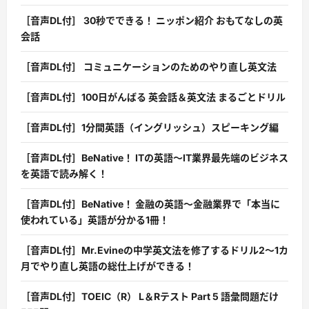
［音声DL付］ 30秒でできる！ ニッポン紹介 おもてなしの英
会話
［音声DL付］ コミュニケーションのためのやり直し英文法
［音声DL付］100日がんばる 英会話＆英文法 まるごとドリル
［音声DL付］1分間英語（イングリッシュ）スピーキング編
［音声DL付］BeNative！ ITの英語〜IT業界最先端のビジネス
を英語で読み解く！
［音声DL付］BeNative！ 金融の英語〜金融業界で「本当に
使われている」英語が分かる1冊！
［音声DL付］Mr.Evineの中学英文法を修了するドリル2〜1カ
月でやり直し英語の総仕上げができる！
［音声DL付］TOEIC（R） L＆Rテスト Part 5 語彙問題だけ