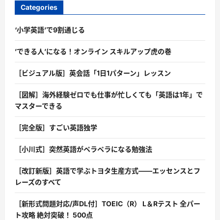
Categories
‘小学英語’で9割通じる
’できる人’になる！オンライン スキルアップ虎の巻
［ビジュアル版］英会話「1日1パターン」レッスン
［図解］海外経験ゼロでも仕事が忙しくても「英語は1年」で
マスターできる
［完全版］すごい英語独学
［小川式］突然英語がペラペラになる勉強法
［改訂新版］英語で学ぶトヨタ生産方式――エッセンスとフ
レーズのすべて
［新形式問題対応/声DL付］TOEIC（R） L＆Rテスト 全パー
ト攻略 絶対突破！ 500点