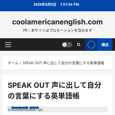
コ
2026年8月9日
1:51:55 PM
ン
テ
coolamericanenglish.com
ン
ツ
PR：本サイトはプロモーションを含みます
へ
ス
キ
購読
メ
ッ
イ
プ
ン
ホーム
SPEAK OUT 声に出して自分の言葉にする英単語帳
メ
ニ
ュ
ー
SPEAK OUT 声に出して自分
の言葉にする英単語帳
SPEAK OUT 声に出して自分の言葉にする英単語帳
言語・語学
辞典