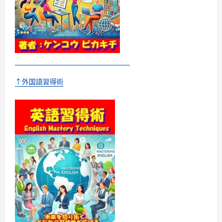
て
さ
ら
に
読
む
↑外国語習得術