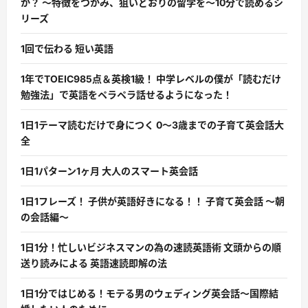
か？ 〜特徴をつかみ、狙いどおりの留学を〜10分で読めるシ
リーズ
1回で伝わる 短い英語
1年でTOEIC985点＆英検1級！ 中学レベルの僕が「読むだけ
勉強法」で英語をペラペラ話せるようになった！
1日1テーマ読むだけで身につく 0〜3歳までの子育て英会話大
全
1日1パターン1ヶ月 大人のスマート英会話
1日1フレーズ！ 子供が英語好きになる！！ 子育て英会話 〜朝
の会話編〜
1日1分！忙しいビジネスマンの為の速読英語術 文頭からの順
送り読みによる 英語速読即解の法
1日1分ではじめる！モテる男のウェディング英会話〜国際結