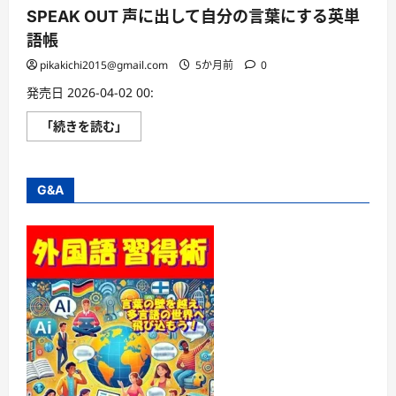
SPEAK OUT 声に出して自分の言葉にする英単
語帳
pikakichi2015@gmail.com
5か月前
0
発売日 2026-04-02 00:
SPEAK
「続きを読む」
OUT
声
に
出
し
G&A
て
自
分
の
言
葉
に
す
る
英
単
語
帳
に
つ
い