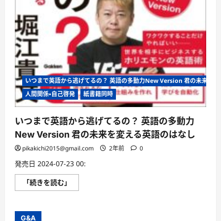
いつまで英語から逃げてるの？ 英語の多動力New Version 君の未来を
人間関係・自己啓発
紙書籍同時
いつまで英語から逃げてるの？ 英語の多動力
New Version 君の未来を変える英語のはなし
pikakichi2015@gmail.com
2年前
0
発売日 2024-07-23 00:
い
「続きを読む」
つ
ま
で
英
語
G&A