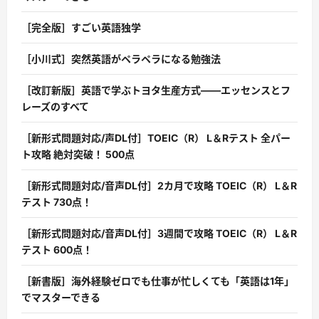
［完全版］すごい英語独学
［小川式］突然英語がペラペラになる勉強法
［改訂新版］英語で学ぶトヨタ生産方式――エッセンスとフ
レーズのすべて
［新形式問題対応/声DL付］TOEIC（R） L＆Rテスト 全パー
ト攻略 絶対突破！ 500点
［新形式問題対応/音声DL付］2カ月で攻略 TOEIC（R） L＆R
テスト 730点！
［新形式問題対応/音声DL付］3週間で攻略 TOEIC（R） L＆R
テスト 600点！
［新書版］海外経験ゼロでも仕事が忙しくても「英語は1年」
でマスターできる