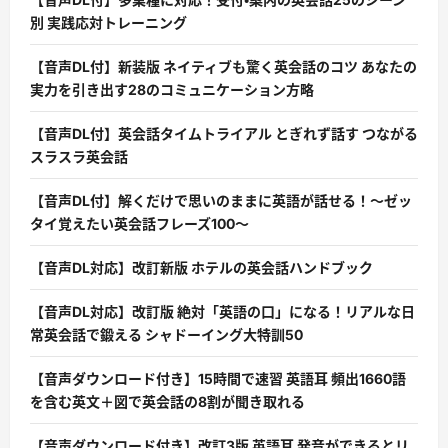
別 実践応対トレーニング
【音声DL付】新装版 ネイティブも驚く英会話のコツ あなたの
実力を引き出す28のコミュニケーション方略
【音声DL付】英会話タイムトライアル とぎれず話す つながる
スラスラ英会話
【音声DL付】解くだけで思いのままに英語が話せる！〜ゼッ
タイ覚えたい英会話フレーズ100〜
【音声DL対応】改訂新版 ホテルの英会話ハンドブック
【音声DL対応】改訂版 絶対「英語の口」になる！リアルな日
常英会話で鍛える シャドーイング大特訓50
【音声ダウンロード付き】15時間で速習 英語耳 頻出1660語
を含む英文＋図で英会話の8割が聞き取れる
【音声ダウンロード付き】改訂3版 英語耳 発音ができるとリ