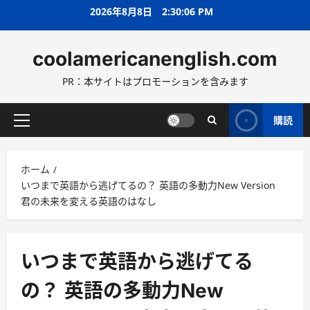
コ
2026年8月8日
2:30:08 PM
ン
テ
coolamericanenglish.com
ン
ツ
PR：本サイトはプロモーションを含みます
へ
ス
キ
購読
メ
ッ
イ
プ
ン
ホーム
メ
いつまで英語から逃げてるの？ 英語の多動力New Version
ニ
君の未来を変える英語のはなし
ュ
ー
いつまで英語から逃げてる
の？ 英語の多動力New