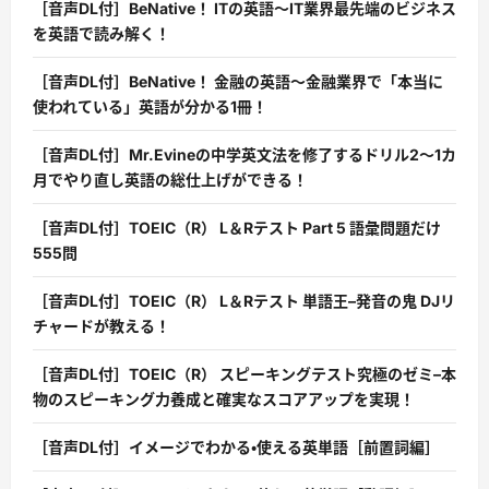
［音声DL付］BeNative！ ITの英語〜IT業界最先端のビジネス
を英語で読み解く！
［音声DL付］BeNative！ 金融の英語〜金融業界で「本当に
使われている」英語が分かる1冊！
［音声DL付］Mr.Evineの中学英文法を修了するドリル2〜1カ
月でやり直し英語の総仕上げができる！
［音声DL付］TOEIC（R） L＆Rテスト Part 5 語彙問題だけ
555問
［音声DL付］TOEIC（R） L＆Rテスト 単語王–発音の鬼 DJリ
チャードが教える！
［音声DL付］TOEIC（R） スピーキングテスト究極のゼミ–本
物のスピーキング力養成と確実なスコアアップを実現！
［音声DL付］イメージでわかる・使える英単語［前置詞編］