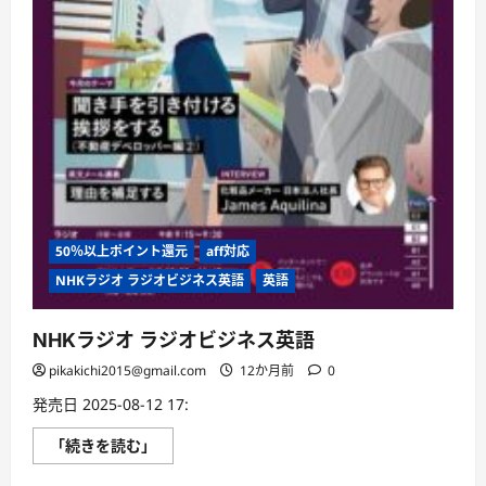
50％以上ポイント還元
aff対応
NHKラジオ ラジオビジネス英語
英語
NHKラジオ ラジオビジネス英語
pikakichi2015@gmail.com
12か月前
0
発売日 2025-08-12 17:
NHK
「続きを読む」
ラ
ジ