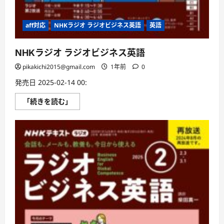
aff対応
NHKラジオ ラジオビジネス英語
英語
NHKラジオ ラジオビジネス英語
pikakichi2015@gmail.com
1年前
0
発売日 2025-02-14 00:
NHK
「続きを読む」
ラ
ジ
オ
ラ
ジ
オ
ビ
ジ
ネ
ス
英
語
に
つ
い
て
さ