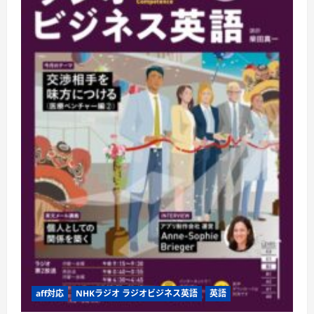
英
語
に
つ
い
て
さ
ら
に
読
む
aff対応
NHKラジオ ラジオビジネス英語
英語