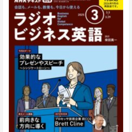
ジ
オ
ビ
ジ
ネ
ス
英
語
に
つ
い
て
さ
ら
に
読
む