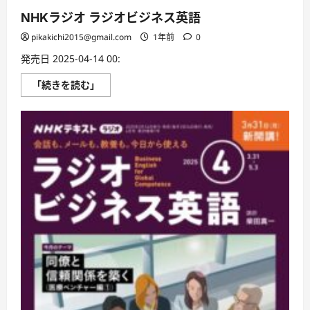
NHKラジオ ラジオビジネス英語
pikakichi2015@gmail.com
1年前
0
発売日 2025-04-14 00:
NHK
「続きを読む」
ラ
ジ
オ
ラ
ジ
オ
ビ
ジ
ネ
ス
英
語
に
つ
い
て
さ
ら
に
読
む