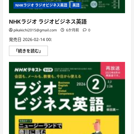
NHKラジオ ラジオビジネス英語
英語
NHKラジオ ラジオビジネス英語
pikakichi2015@gmail.com
6か月前
0
発売日 2026-02-14 00:
NHK
「続きを読む」
ラ
ジ
オ
ラ
ジ
オ
ビ
ジ
ネ
ス
英
語
に
つ
い
て
さ
ら
に