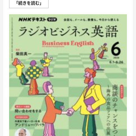
NHK
「続きを読む」
ラ
ジ
オ
ラ
ジ
オ
ビ
ジ
ネ
ス
英
語
に
つ
い
て
さ
ら
に
読
む