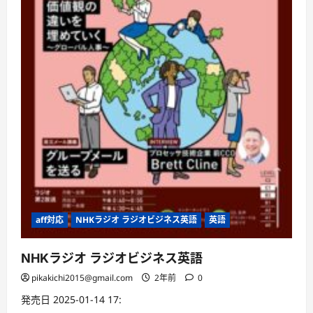
ら
に
読
む
aff対応
NHKラジオ ラジオビジネス英語
英語
NHKラジオ ラジオビジネス英語
pikakichi2015@gmail.com
2年前
0
発売日 2025-01-14 17: