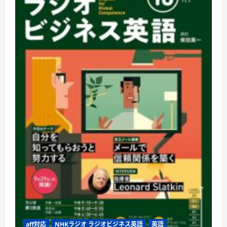
ネ
ス
英
語
に
つ
い
て
さ
ら
に
読
む
aff対応
NHKラジオ ラジオビジネス英語
英語