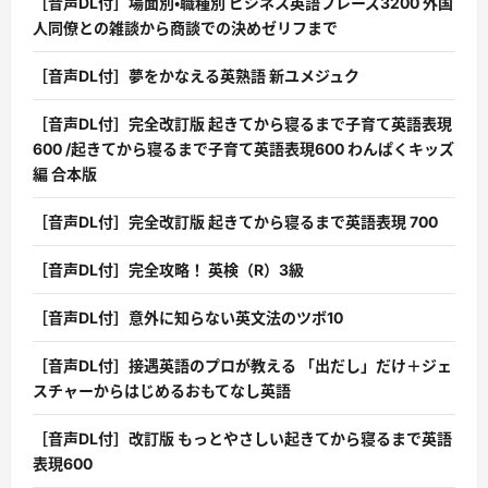
［音声DL付］場面別・職種別 ビジネス英語フレーズ3200 外国
人同僚との雑談から商談での決めゼリフまで
［音声DL付］夢をかなえる英熟語 新ユメジュク
［音声DL付］完全改訂版 起きてから寝るまで子育て英語表現
600 /起きてから寝るまで子育て英語表現600 わんぱくキッズ
編 合本版
［音声DL付］完全改訂版 起きてから寝るまで英語表現 700
［音声DL付］完全攻略！ 英検（R）3級
［音声DL付］意外に知らない英文法のツボ10
［音声DL付］接遇英語のプロが教える 「出だし」だけ＋ジェ
スチャーからはじめるおもてなし英語
［音声DL付］改訂版 もっとやさしい起きてから寝るまで英語
表現600