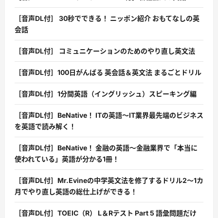
［音声DL付］ 30秒でできる！ ニッポン紹介 おもてなしの英
会話
［音声DL付］ コミュニケーションのためのやり直し英文法
［音声DL付］100日がんばる 英会話＆英文法 まるごとドリル
［音声DL付］1分間英語（イングリッシュ）スピーキング編
［音声DL付］BeNative！ ITの英語〜IT業界最先端のビジネス
を英語で読み解く！
［音声DL付］BeNative！ 金融の英語〜金融業界で「本当に
使われている」英語が分かる1冊！
［音声DL付］Mr.Evineの中学英文法を修了するドリル2〜1カ
月でやり直し英語の総仕上げができる！
［音声DL付］TOEIC（R） L＆Rテスト Part 5 語彙問題だけ