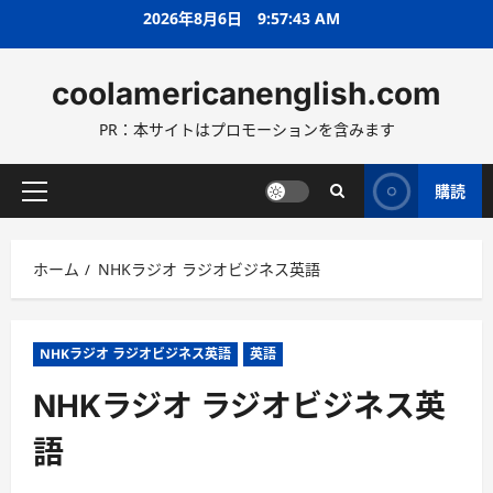
コ
2026年8月6日
9:57:44 AM
ン
テ
coolamericanenglish.com
ン
ツ
PR：本サイトはプロモーションを含みます
へ
ス
キ
購読
メ
ッ
イ
プ
ン
ホーム
NHKラジオ ラジオビジネス英語
メ
ニ
ュ
ー
NHKラジオ ラジオビジネス英語
英語
NHKラジオ ラジオビジネス英
語