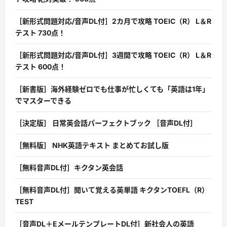
［新形式問題対応/音声DL付］2カ月で攻略 TOEIC（R） L＆R
テスト 730点！
［新形式問題対応/音声DL付］3週間で攻略 TOEIC（R） L＆R
テスト 600点！
［新書版］海外経験ゼロでも仕事が忙しくても「英語は1年」
でマスターできる
［決定版］ 日常英会話パーフェクトブック ［音声DL付］
［無料版］ NHK英語テキスト まとめてお試し版
［無料音声DL付］キクタン英会話
［無料音声DL付］聞いて覚える英単語 キクタンTOEFL（R）
TEST
［音声DL＋EメールテンプレートDL付］新社会人の英語