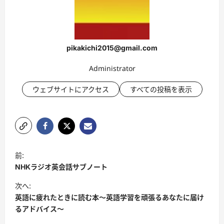
pikakichi2015@gmail.com
Administrator
ウェブサイトにアクセス
すべての投稿を表示
投
前:
稿
NHKラジオ英会話サブノート
ナ
次へ:
ビ
英語に疲れたときに読む本〜英語学習を頑張るあなたに届け
るアドバイス〜
ゲ