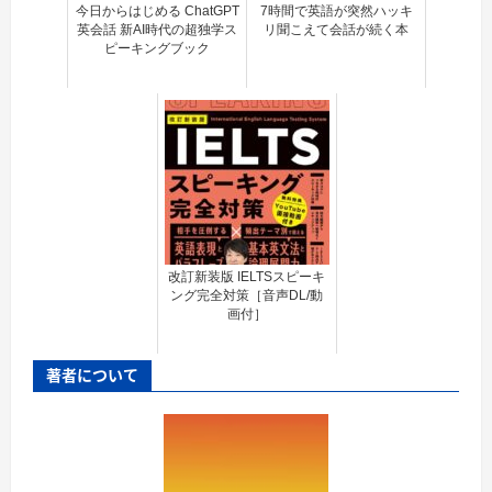
今日からはじめる ChatGPT
7時間で英語が突然ハッキ
英会話 新AI時代の超独学ス
リ聞こえて会話が続く本
ピーキングブック
改訂新装版 IELTSスピーキ
ング完全対策［音声DL/動
画付］
著者について