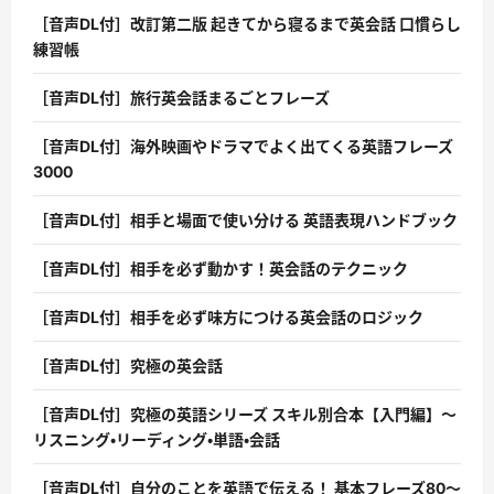
［音声DL付］改訂第二版 起きてから寝るまで英会話 口慣らし
練習帳
［音声DL付］旅行英会話まるごとフレーズ
［音声DL付］海外映画やドラマでよく出てくる英語フレーズ
3000
［音声DL付］相手と場面で使い分ける 英語表現ハンドブック
［音声DL付］相手を必ず動かす！英会話のテクニック
［音声DL付］相手を必ず味方につける英会話のロジック
［音声DL付］究極の英会話
［音声DL付］究極の英語シリーズ スキル別合本【入門編】〜
リスニング・リーディング・単語・会話
［音声DL付］自分のことを英語で伝える！ 基本フレーズ80〜