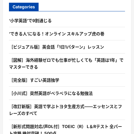
Categories
‘小学英語’で9割通じる
’できる人’になる！オンライン スキルアップ虎の巻
［ビジュアル版］英会話「1日1パターン」レッスン
［図解］海外経験ゼロでも仕事が忙しくても「英語は1年」で
マスターできる
［完全版］すごい英語独学
［小川式］突然英語がペラペラになる勉強法
［改訂新版］英語で学ぶトヨタ生産方式――エッセンスとフ
レーズのすべて
［新形式問題対応/声DL付］TOEIC（R） L＆Rテスト 全パー
ト攻略 絶対突破！ 500点