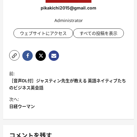
pikakichi2015@gmail.com
Administrator
ウェブサイトにアクセス
すべての投稿を表示
投
前:
稿
［音声DL付］ジャスティン先生が教える 英語ネイティブたち
ナ
のビジネス英会話
ビ
次へ:
日経ウーマン
ゲ
ー
シ
コメントを残す
ョ