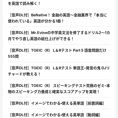
を英語で読み解く！
［音声DL付］BeNative！ 金融の英語〜金融業界で「本当に
使われている」英語が分かる1冊！
［音声DL付］Mr.Evineの中学英文法を修了するドリル2〜1カ
月でやり直し英語の総仕上げができる！
［音声DL付］TOEIC（R） L＆Rテスト Part 5 語彙問題だけ
555問
［音声DL付］TOEIC（R） L＆Rテスト 単語王–発音の鬼 DJリ
チャードが教える！
［音声DL付］TOEIC（R） スピーキングテスト究極のゼミ–本
物のスピーキング力養成と確実なスコアアップを実現！
［音声DL付］イメージでわかる・使える英単語［前置詞編］
［音声DL付］イメージでわかる・使える英単語［動詞編］