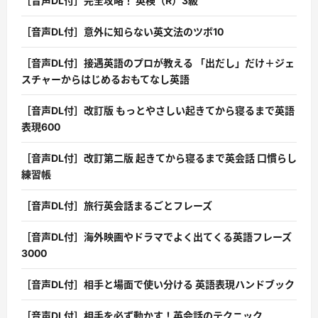
［音声DL付］完全攻略！ 英検（R）3級
［音声DL付］意外に知らない英文法のツボ10
［音声DL付］接遇英語のプロが教える 「出だし」だけ＋ジェ
スチャーからはじめるおもてなし英語
［音声DL付］改訂版 もっとやさしい起きてから寝るまで英語
表現600
［音声DL付］改訂第二版 起きてから寝るまで英会話 口慣らし
練習帳
［音声DL付］旅行英会話まるごとフレーズ
［音声DL付］海外映画やドラマでよく出てくる英語フレーズ
3000
［音声DL付］相手と場面で使い分ける 英語表現ハンドブック
［音声DL付］相手を必ず動かす！英会話のテクニック