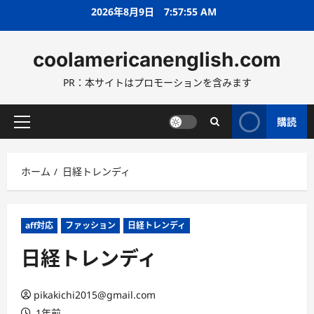
コ
2026年8月9日
7:57:57 AM
ン
テ
coolamericanenglish.com
ン
ツ
PR：本サイトはプロモーションを含みます
へ
ス
キ
購読
メ
ッ
イ
プ
ン
ホーム
日経トレンディ
メ
ニ
ュ
ー
aff対応
ファッション
日経トレンディ
日経トレンディ
pikakichi2015@gmail.com
1年前