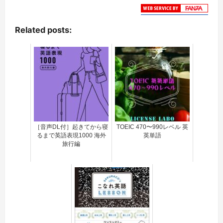
Related posts:
［音声DL付］起きてから寝
TOEIC 470〜990レベル 英
るまで英語表現1000 海外
英単語
旅行編