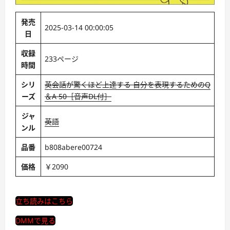
発売
2025-03-14 00:00:05
日
収録
233ページ
時間
シリ
英会話が驚くほど上達する 自分を表現するためのQ
ーズ
＆A 50［音声DL付］
ジャ
英語
ンル
品番
b808abere00724
価格
￥2090
立ち読みはこちら
DMMで見る