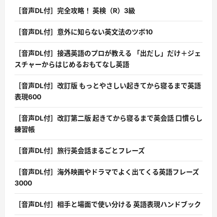
［音声DL付］完全攻略！ 英検（R）3級
［音声DL付］意外に知らない英文法のツボ10
［音声DL付］接遇英語のプロが教える 「出だし」だけ＋ジェ
スチャーからはじめるおもてなし英語
［音声DL付］改訂版 もっとやさしい起きてから寝るまで英語
表現600
［音声DL付］改訂第二版 起きてから寝るまで英会話 口慣らし
練習帳
［音声DL付］旅行英会話まるごとフレーズ
［音声DL付］海外映画やドラマでよく出てくる英語フレーズ
3000
［音声DL付］相手と場面で使い分ける 英語表現ハンドブック