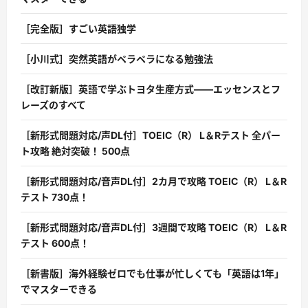
［完全版］すごい英語独学
［小川式］突然英語がペラペラになる勉強法
［改訂新版］英語で学ぶトヨタ生産方式――エッセンスとフ
レーズのすべて
［新形式問題対応/声DL付］TOEIC（R） L＆Rテスト 全パー
ト攻略 絶対突破！ 500点
［新形式問題対応/音声DL付］2カ月で攻略 TOEIC（R） L＆R
テスト 730点！
［新形式問題対応/音声DL付］3週間で攻略 TOEIC（R） L＆R
テスト 600点！
［新書版］海外経験ゼロでも仕事が忙しくても「英語は1年」
でマスターできる