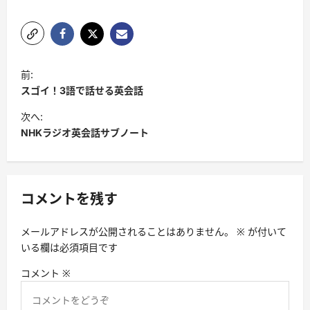
投
前:
稿
スゴイ！3語で話せる英会話
ナ
次へ:
ビ
NHKラジオ英会話サブノート
ゲ
ー
シ
コメントを残す
ョ
メールアドレスが公開されることはありません。
※
が付いて
ン
いる欄は必須項目です
コメント
※