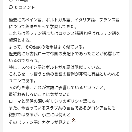
0 コメント
過去にスペイン語、ポルトガル語、イタリア語、フランス語
について興味をもって学習してきた。
これらは俗ラテン語またはロマンス諸語と呼ばれラテン語を
起源とする。
よって、その動詞の活用はよく似ている。
歴史的にも古代ローマ帝国の支配下であったことが影響して
いるのであろう。
特に、スペイン語とポルトガル語は酷似している。
これらを一つ習うと他の言語の習得が非常に有益といわれる
ユエンである。
人の行き来、これが言語に影響しているということ。
最近おもしろいことに気がついた。
ローマと関係の深いギリシャのギリシャ語にも
また、今習っているスラブ系の言語であるがロシア語にも
微妙ではあるが、小生には何んと
その（ラテン語）カケラが見えた