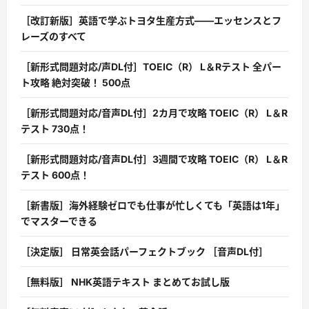
［改訂新版］英語で学ぶトヨタ生産方式――エッセンスとフ
レーズのすべて
［新形式問題対応/声DL付］TOEIC（R） L＆Rテスト 全パー
ト攻略 絶対突破！ 500点
［新形式問題対応/音声DL付］2カ月で攻略 TOEIC（R） L＆R
テスト 730点！
［新形式問題対応/音声DL付］3週間で攻略 TOEIC（R） L＆R
テスト 600点！
［新書版］海外経験ゼロでも仕事が忙しくても「英語は1年」
でマスターできる
［決定版］ 日常英会話パーフェクトブック ［音声DL付］
［無料版］ NHK英語テキスト まとめてお試し版