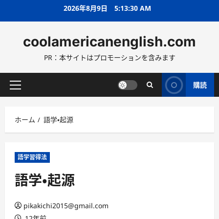
コ
2026年8月9日
5:13:31 AM
ン
テ
coolamericanenglish.com
ン
ツ
PR：本サイトはプロモーションを含みます
へ
ス
キ
購読
メ
ッ
イ
プ
ン
ホーム
語学・起源
メ
ニ
ュ
ー
語学習得法
語学・起源
pikakichi2015@gmail.com
12年前