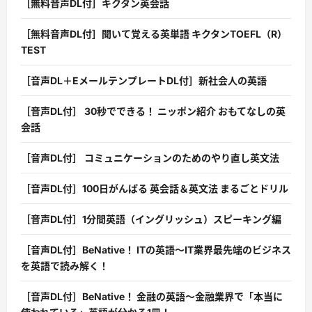
［無料音声DL付］キクタン英会話
［無料音声DL付］聞いて覚える英単語 キクタンTOEFL（R）
TEST
［音声DL＋EメールテンプレートDL付］新社会人の英語
［音声DL付］ 30秒でできる！ ニッポン紹介 おもてなしの英
会話
［音声DL付］ コミュニケーションのためのやり直し英文法
［音声DL付］100日がんばる 英会話＆英文法 まるごとドリル
［音声DL付］1分間英語（イングリッシュ）スピーキング編
［音声DL付］BeNative！ ITの英語〜IT業界最先端のビジネス
を英語で読み解く！
［音声DL付］BeNative！ 金融の英語〜金融業界で「本当に