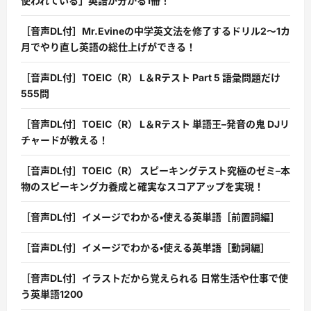
使われている」英語が分かる1冊！
［音声DL付］Mr.Evineの中学英文法を修了するドリル2〜1カ
月でやり直し英語の総仕上げができる！
［音声DL付］TOEIC（R） L＆Rテスト Part 5 語彙問題だけ
555問
［音声DL付］TOEIC（R） L＆Rテスト 単語王–発音の鬼 DJリ
チャードが教える！
［音声DL付］TOEIC（R） スピーキングテスト究極のゼミ–本
物のスピーキング力養成と確実なスコアアップを実現！
［音声DL付］イメージでわかる・使える英単語［前置詞編］
［音声DL付］イメージでわかる・使える英単語［動詞編］
［音声DL付］イラストだから覚えられる 日常生活や仕事で使
う英単語1200