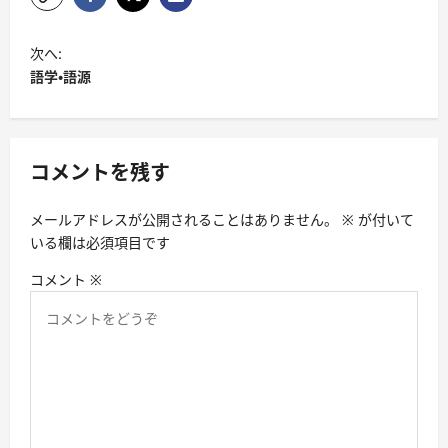
投
次へ:
稿
語学・語源
ナ
ビ
ゲ
コメントを残す
ー
メールアドレスが公開されることはありません。
※
が付いて
シ
いる欄は必須項目です
ョ
コメント
※
ン