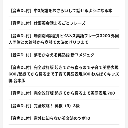
［音声DL付］中3英語をおさらいして話せるようになる本
［音声DL付］仕事英会話まるごとフレーズ
［音声DL付］場面別・職種別 ビジネス英語フレーズ3200 外国
人同僚との雑談から商談での決めゼリフまで
［音声DL付］夢をかなえる英熟語 新ユメジュク
［音声DL付］完全改訂版 起きてから寝るまで子育て英語表現
600 /起きてから寝るまで子育て英語表現600 わんぱくキッズ
編 合本版
［音声DL付］完全改訂版 起きてから寝るまで英語表現 700
［音声DL付］完全攻略！ 英検（R）3級
［音声DL付］意外に知らない英文法のツボ10