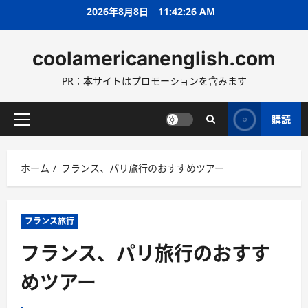
コ
2026年8月8日
11:42:28 AM
ン
テ
coolamericanenglish.com
ン
ツ
PR：本サイトはプロモーションを含みます
へ
ス
キ
購読
メ
ッ
イ
プ
ン
ホーム
フランス、パリ旅行のおすすめツアー
メ
ニ
ュ
ー
フランス旅行
フランス、パリ旅行のおすす
めツアー