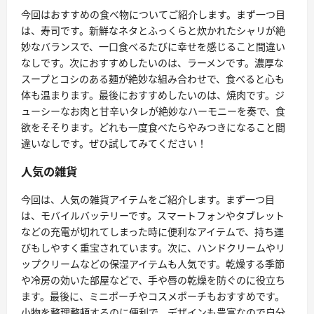
今回はおすすめの食べ物についてご紹介します。まず一つ目
は、寿司です。新鮮なネタとふっくらと炊かれたシャリが絶
妙なバランスで、一口食べるたびに幸せを感じること間違い
なしです。次におすすめしたいのは、ラーメンです。濃厚な
スープとコシのある麺が絶妙な組み合わせで、食べると心も
体も温まります。最後におすすめしたいのは、焼肉です。ジ
ューシーなお肉と甘辛いタレが絶妙なハーモニーを奏で、食
欲をそそります。どれも一度食べたらやみつきになること間
違いなしです。ぜひ試してみてください！
人気の雑貨
今回は、人気の雑貨アイテムをご紹介します。まず一つ目
は、モバイルバッテリーです。スマートフォンやタブレット
などの充電が切れてしまった時に便利なアイテムで、持ち運
びもしやすく重宝されています。次に、ハンドクリームやリ
ップクリームなどの保湿アイテムも人気です。乾燥する季節
や冷房の効いた部屋などで、手や唇の乾燥を防ぐのに役立ち
ます。最後に、ミニポーチやコスメポーチもおすすめです。
小物を整理整頓するのに便利で、デザインも豊富なので自分