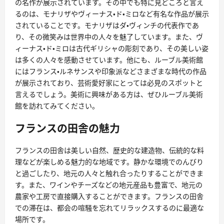
の名作が展示されています。その中でも特に見どころと言え
るのは、モナリザやヴィーナス・ド・ミロなど有名な作品が展示
されていることです。モナリザはダ・ヴィンチの代表作であ
り、その微笑みは世界中の人々を魅了しています。また、ヴ
ィーナス・ド・ミロは古代ギリシャの彫刻であり、その美しい姿
は多くの人々を感動させています。他にも、ルーブル美術館
にはフランス・ルネサンスや印象派などさまざまな時代の作品
が展示されており、芸術愛好家にとっては必見のスポットと
言えるでしょう。美術に興味がある方は、ぜひルーブル美術
館を訪れてみてください。
フランスの田舎の魅力
フランスの田舎は美しい自然、歴史的な建造物、伝統的な料
理などが楽しめる魅力的な地域です。静かな環境でのんびり
と過ごしたり、地元の人々と触れ合ったりすることができま
す。また、ワインやチーズなどの地元産品も豊富で、地元の
農家や工房で直接購入することができます。フランスの田舎
での滞在は、都会の喧騒を忘れてリラックスするのに最適な
場所です。