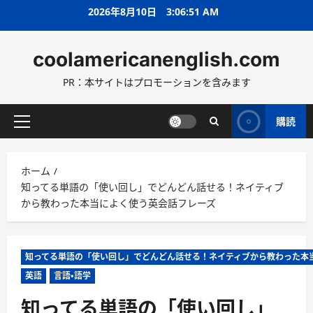
コ
2026年8月10日
3:06:52 AM
ン
テ
coolamericanenglish.com
ン
ツ
PR：本サイトはプロモーションを含みます
へ
ス
キ
購読
メ
ッ
イ
プ
ン
ホーム
メ
知ってる単語の「使い回し」でどんどん話せる！ネイティブ
ニ
から教わった本当によく使う英会話フレーズ
ュ
ー
知ってる単語の「使い回し」でどんどん話せる！ネイティブから教わった本
英語
言語・語学
知ってる単語の「使い回し」