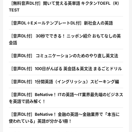
［無料音声DL付］聞いて覚える英単語 キクタンTOEFL（R）
TEST
［音声DL＋EメールテンプレートDL付］新社会人の英語
［音声DL付］ 30秒でできる！ ニッポン紹介 おもてなしの英
会話
［音声DL付］ コミュニケーションのためのやり直し英文法
［音声DL付］100日がんばる 英会話＆英文法 まるごとドリル
［音声DL付］1分間英語（イングリッシュ）スピーキング編
［音声DL付］BeNative！ ITの英語〜IT業界最先端のビジネス
を英語で読み解く！
［音声DL付］BeNative！ 金融の英語〜金融業界で「本当に
使われている」英語が分かる1冊！