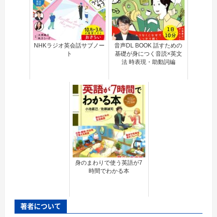
NHKラジオ英会話サブノー
音声DL BOOK 話すための
ト
基礎が身につく音読×英文
法 時表現・助動詞編
身のまわりで使う英語が7
時間でわかる本
著者について