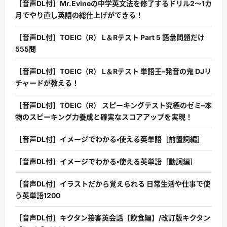
［音声DL付］Mr.Evineの中学英文法を修了するドリル2〜1カ
月でやり直し英語の総仕上げができる！
［音声DL付］TOEIC（R） L＆Rテスト Part 5 語彙問題だけ
555問
［音声DL付］TOEIC（R） L＆Rテスト 単語王–発音の鬼 DJリ
チャードが教える！
［音声DL付］TOEIC（R） スピーキングテスト究極のゼミ–本
物のスピーキング力養成と確実なスコアアップを実現！
［音声DL付］イメージでわかる・使える英単語［前置詞編］
［音声DL付］イメージでわかる・使える英単語［動詞編］
［音声DL付］イラストだから覚えられる 日常生活や仕事で使
う英単語1200
［音声DL付］キクタン接客英会話【飲食編】/改訂版キクタン