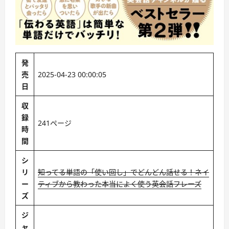
発
売
2025-04-23 00:00:05
日
収
録
241ページ
時
間
シ
リ
知ってる単語の「使い回し」でどんどん話せる！ネイ
ー
ティブから教わった本当によく使う英会話フレーズ
ズ
ジ
ャ