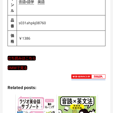
言語・語学
英語
ン
ル
品
s031ahpkj08760
番
価
￥1386
格
立ち読みはこちら
DMMで見る
Related posts: