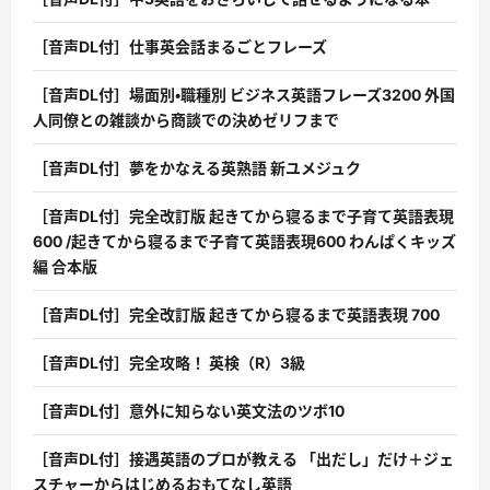
［音声DL付］仕事英会話まるごとフレーズ
［音声DL付］場面別・職種別 ビジネス英語フレーズ3200 外国
人同僚との雑談から商談での決めゼリフまで
［音声DL付］夢をかなえる英熟語 新ユメジュク
［音声DL付］完全改訂版 起きてから寝るまで子育て英語表現
600 /起きてから寝るまで子育て英語表現600 わんぱくキッズ
編 合本版
［音声DL付］完全改訂版 起きてから寝るまで英語表現 700
［音声DL付］完全攻略！ 英検（R）3級
［音声DL付］意外に知らない英文法のツボ10
［音声DL付］接遇英語のプロが教える 「出だし」だけ＋ジェ
スチャーからはじめるおもてなし英語