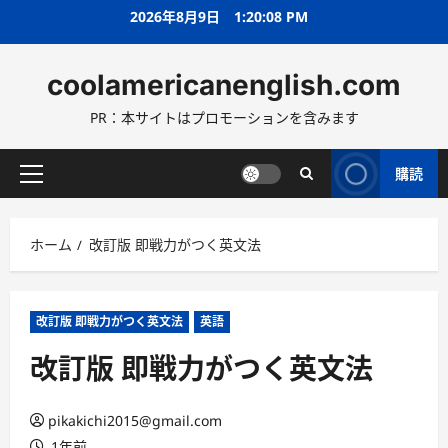
コ
2026年8月9日
1:20:09 PM
ン
テ
coolamericanenglish.com
ン
ツ
PR：本サイトはプロモーションを含みます
へ
ス
キ
購読
メ
ッ
イ
プ
ン
ホーム
改訂版 即戦力がつく英文法
メ
ニ
ュ
ー
改訂版 即戦力がつく英文法
英語
改訂版 即戦力がつく英文法
pikakichi2015@gmail.com
1年前