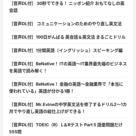
［音声DL付］ 30秒でできる！ ニッポン紹介 おもてなしの英
会話
［音声DL付］ コミュニケーションのためのやり直し英文法
［音声DL付］100日がんばる 英会話＆英文法 まるごとドリル
［音声DL付］1分間英語（イングリッシュ）スピーキング編
［音声DL付］BeNative！ ITの英語〜IT業界最先端のビジネス
を英語で読み解く！
［音声DL付］BeNative！ 金融の英語〜金融業界で「本当に
使われている」英語が分かる1冊！
［音声DL付］Mr.Evineの中学英文法を修了するドリル2〜1カ
月でやり直し英語の総仕上げができる！
［音声DL付］TOEIC（R） L＆Rテスト Part 5 語彙問題だけ
555問