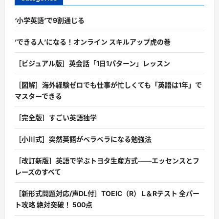
‘小学英語’で9割通じる
’できる人’になる！オンライン スキルアップ虎の巻
［ビジュアル版］英会話「1日1パターン」レッスン
［図解］海外経験ゼロでも仕事が忙しくても「英語は1年」で
マスターできる
［完全版］すごい英語独学
［小川式］突然英語がペラペラになる勉強法
［改訂新版］英語で学ぶトヨタ生産方式――エッセンスとフ
レーズのすべて
［新形式問題対応/声DL付］TOEIC（R） L＆Rテスト 全パー
ト攻略 絶対突破！ 500点