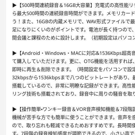
▶【500時間連続録音＆16GB大容量】充電式の高性能リ
ら最大500時間の連続録音時間ができます。メモリカー
う！また、16GBの内蔵メモリで、WAV形式ファイルで
足になりにくいのがポイントです。電池が長く持つので
間会議と課程のために設計します。（初期設定はパソコ
▶【Android・Windows・MACに対応&1536Kbp
て購入していただけます。更に、OTG機能を活用すれば、
即時に再生＆削除できます。（時間設定をパソコンで設
32kbpsから1536kbpsまで八つのビットレートがあり
搭載しているので、非常に明瞭な記録ができます。高性能
リング技術も搭載されており、録音中に周りの騒音を取
▶【操作簡単・ワンキー録音＆VOR音声検知機能＆7段
機械が苦手な方でも簡単に使うことができます。音声を
ので、取り忘れも軽減できるためおすすめです。長時間
す。7段階の録音検知感度が調節できるので、小さい声で