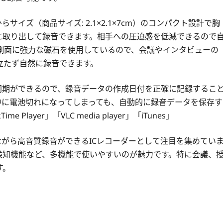
イズ（商品サイズ: 2.1×2.1×7cm）のコンパクト設計で胸
に取り出して録音できます。相手への圧迫感を低減できるので
側面に強力な磁石を使用しているので、会議やインタビューの
立たず自然に録音できます。
同期ができるので、録音データの作成日付を正確に記録するこ
中に電池切れになってしまっても、自動的に録音データを保存す
ayer」「VLC media player」「iTunes」
小型ながら高音質録音ができるICレコーダーとして注目を集めてい
検知機能など、多機能で使いやすいのが魅力です。特に会議、
す。