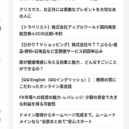
な
クリスマス、お正月には素敵なプレゼントを大切なあ
の人に
不
【トラベリスト】株式会社アップルワールド国内格安
時
航空券・LCCの比較・予約
【ひかりＴＶショッピング】株式会社ＮＴＴぷらら・食
品・飲料・日用品など定期便サービス初回申込み
を
歌が健康増進に与える効果と魅力 、どんなすごいこと
ができるの？
【QQ English（QQイングリッシュ）】｜教師の質に
こだわったオンライン英会話
FX市場への投資の魅力-レバレッジ: 少額の資金で大き
。
な利益を得る可能性
す
ドメイン取得からホームページ完成まで。ムームード
ま
メインなら“全部まとめて”安心スタート