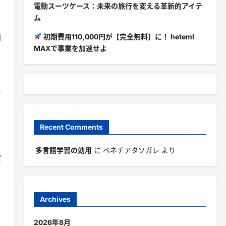
電動スーツケース：未来の旅行を変える革新的アイテ
ム
自
初期費用110,000円が【完全無料】に！ heteml
MAXで事業を加速せよ
と
Recent Comments
ま
多言語学習の効用
に
ベネチアタソガレ
より
授
Archives
2026年8月