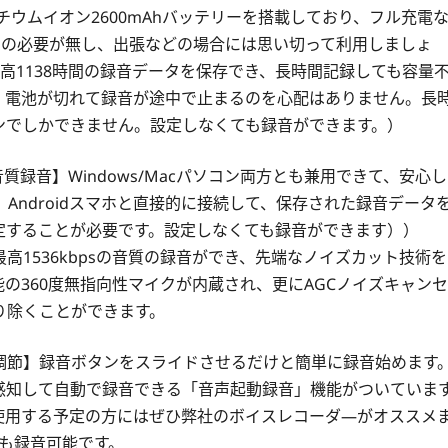
チウムイオン2600mAhバッテリーを搭載しており、フル充電
ドの必要が無し、出張などの場合には思い切って利用しましょ
最高1138時間の録音データを保存でき、長時間記録しても容量
、電池が切れて録音が途中で止まるのを心配はありません。長
ンでしかできません。設定しなくても録音ができます。）
s超高音質録音】Windows/Macパソコン両方とも兼用できて、安心し
Androidスマホと直接的に接続して、保存された録音データ
定することが必要です。設定しなくても録音ができます））
、最高1536kbpsの音質の録音ができ、先端なノイズカット技術を
の360度無指向性マイクが内蔵され、更にAGCノイズキャンセ
り除くことができます。
階調節】録音ボタンをスライドさせるだけと簡単に録音始めます
感知して自動で録音できる「音声起動録音」機能がついていま
使用する予定の方にはぜひ弊社のボイスレコーダ―がオススメ
も録音可能です。