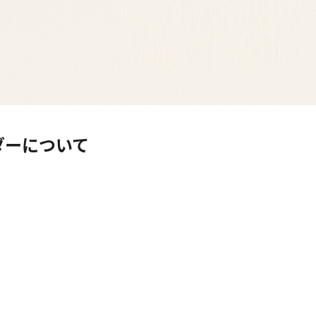
ダー
について