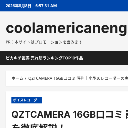
コ
2026年8月8日
6:57:32 AM
ン
テ
coolamericaneng
ン
ツ
へ
PR：本サイトはプロモーションを含みます
ス
キ
ッ
ピカキチ叢書 売れ筋ランキングTOP10作品
プ
ホーム
QZTCAMERA 16GB口コミ 評判｜小型ICレコーダー
ボイスレコーダー
QZTCAMERA 16GB口