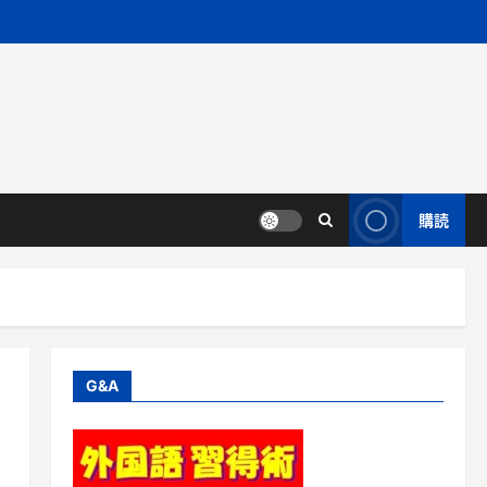
購読
G&A