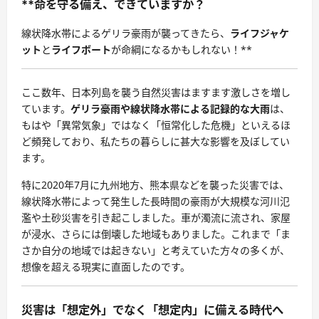
**命を守る備え、できていますか？
線状降水帯によるゲリラ豪雨が襲ってきたら、
ライフジャケ
ット
と
ライフボート
が命綱になるかもしれない！**
ここ数年、日本列島を襲う自然災害はますます激しさを増し
ています。
ゲリラ豪雨や線状降水帯による記録的な大雨
は、
もはや「異常気象」ではなく「恒常化した危機」といえるほ
ど頻発しており、私たちの暮らしに甚大な影響を及ぼしてい
ます。
特に2020年7月に九州地方、熊本県などを襲った災害では、
線状降水帯によって発生した長時間の豪雨が大規模な河川氾
濫や土砂災害を引き起こしました。車が濁流に流され、家屋
が浸水、さらには倒壊した地域もありました。これまで「ま
さか自分の地域では起きない」と考えていた方々の多くが、
想像を超える現実に直面したのです。
災害は「想定外」でなく「想定内」に備える時代へ