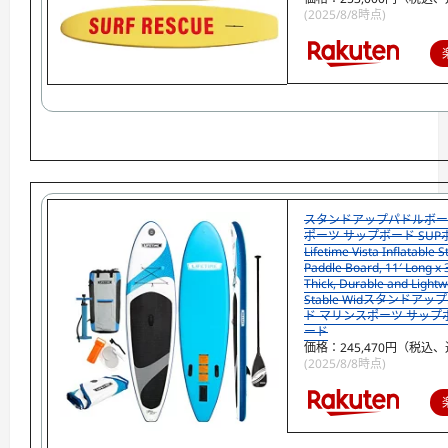
(2025/8/8時点)
スタンドアップパドルボー
ポーツ サップボード SUP
Lifetime Vista Inflatable 
Paddle Board, 11′ Long x 
Thick, Durable and Lightw
Stable Widスタンドア
ド マリンスポーツ サップボ
ード
価格：245,470円（税込、
(2025/8/8時点)