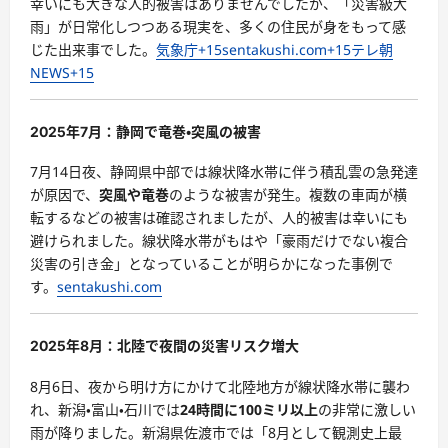
幸いにも大きな人的被害はありませんでしたが、「災害級大
雨」が日常化しつつある現実を、多くの住民が身をもって感
じた出来事でした。
気象庁
+15
sentakushi.com
+15
テレ朝
NEWS
+15
2025年7月：静岡で竜巻・突風の被害
7月14日夜、静岡県中部では線状降水帯に伴う積乱雲の急発達
が原因で、
突風や竜巻
のような被害が発生。複数の車両が横
転するなどの被害は確認されましたが、人的被害は幸いにも
避けられました。線状降水帯がもはや「豪雨だけでない複合
災害の引き金」となっていることが明らかになった事例で
す。
sentakushi.com
2025年8月：北陸で夜間の災害リスク増大
8月6日、夜から明け方にかけて北陸地方が線状降水帯に襲わ
れ、新潟・富山・石川では
24時間に100ミリ以上
の非常に激しい
雨が降りました。新潟県佐渡市では「8月として観測史上最