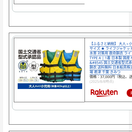
【ふるさと納税】 大人 ・ 小
サイズ ★ ライフジャケッ
水害 対策用 救命胴衣 ラ
TYPE A | 1着 日本製 国産 NS
&#8545 国土交通省型式承
胴衣 送料無料 日本船具株
場 君津 千葉 きみつ
価格：37,000円（税込、
(2025/8/8時点)