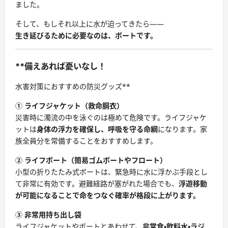
ました。
そして、もしそれ以上に水が迫ってきたら――
生き延びるために必要なのは、ボートです。
**備えあれば憂いなし！
水害対策におすすめの防災グッズ**
① ライフジャケット（救命胴衣）
災害時に濁流の中を泳ぐのは極めて危険です。ライフジャケ
ットは
身体の浮力を確保し、呼吸を守る命綱
になります。家
族全員分を常備することをおすすめします。
② ライフボート（簡易ゴムボートやフロート）
小型の折りたたみ式ボートは、緊急時に水に浮かぶ手段とし
て非常に有効です。避難経路が塞がれた場合でも、
浮遊移動
が可能になることで命をつなぐ確率が格段に上がります。
③ 非常用持ち出し袋
ライフジャケットやボートとあわせて、
非常食・飲料水・ラジ