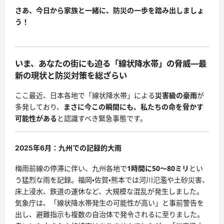
さあ、今日から家族と一緒に、防災の一歩を踏み出しましょ
う！
いま、あなたの街にも迫る「線状降水帯」の脅威—最
新の現状と防災対策を総ざらい
ここ最近、日本各地で「線状降水帯」による
災害級の豪雨
が
多発しており、
まさに今この瞬間にも、私たちの命を脅かす
可能性がある
と認識すべき緊急事態です。
2025年6月：九州での記録的大雨
梅雨前線の停滞に伴い、九州各地で
1時間に50〜80ミリ
とい
う猛烈な雨を記録。福岡・佐賀・熊本では河川氾濫や土砂災害、
床上浸水、鉄道の運休など、大規模な混乱が発生しました。
気象庁は、「線状降水帯発生の可能性が高い」と事前警告を
出し、避難指示も複数の自治体で発令されるに至りました。