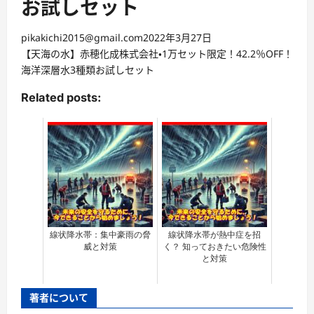
お試しセット
pikakichi2015@gmail.com
2022年3月27日
【天海の水】赤穂化成株式会社・1万セット限定！42.2％OFF！
海洋深層水3種類お試しセット
Related posts:
線状降水帯：集中豪雨の脅
線状降水帯が熱中症を招
威と対策
く？ 知っておきたい危険性
と対策
著者について