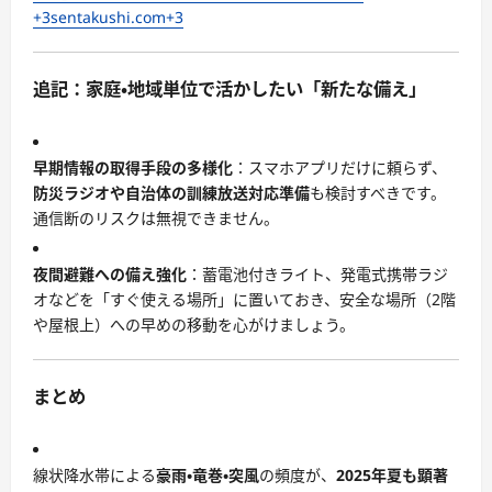
+3
sentakushi.com
+3
追記：家庭・地域単位で活かしたい「新たな備え」
早期情報の取得手段の多様化
：スマホアプリだけに頼らず、
防災ラジオや自治体の訓練放送対応準備
も検討すべきです。
通信断のリスクは無視できません。
夜間避難への備え強化
：蓄電池付きライト、発電式携帯ラジ
オなどを「すぐ使える場所」に置いておき、安全な場所（2階
や屋根上）への早めの移動を心がけましょう。
まとめ
線状降水帯による
豪雨・竜巻・突風
の頻度が、
2025年夏も顕著