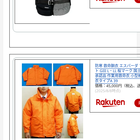
防寒 救命胴衣 エスパーダ
ト GIII L・LL 桜マーク
承認品 作業用救命衣 小型
衣タイプA 39
価格：45,000円（税込、
(2025/8/8時点)