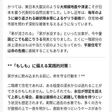
かつては、東日本大震災のような
大規模地震や津波
こそが日
本を襲う代表的な自然災害でした。しかし近年は、
毎年のよ
うに繰り返される線状降水帯によるゲリラ豪雨
が、住宅地・都
市部を問わず深刻な被害を与えるようになっています。
「車が流される」「家が水没する」といった災害が、今や
全
国どこでも起こりうる
現実となりました。とくに一階部分の
床上浸水はもはや当たり前のようになっており、
平屋住宅で
は命の危機
に直結することもあります。
**「もしも」に備える実践的対策：
家が水に飲み込まれる前に、命を守る行動を！**
二階建て住宅であれば、ある程度の浸水からは逃れることが
できるかもしれません。しかしそれでも、
水位が想定を超え
て上昇した場合、最後は屋根の上に避難して救助を待つ
とい
う状況も想定されます。実際に過去の水害でも、多くの方々
が屋根の上で一夜を明かし、救助を待つというケースがあり