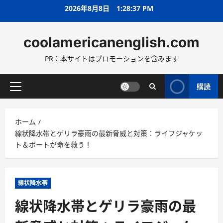
コ
2026年8月8日
1:28:38 PM
ン
テ
coolamericanenglish.com
ン
ツ
PR：本サイトはプロモーションを含みます
へ
ス
キ
購読
メ
ッ
イ
プ
ン
ホーム
メ
線状降水帯とゲリラ豪雨の最新脅威と対策：ライフジャケッ
ニ
ト＆ボートが命を救う！
ュ
ー
線状降水帯
線状降水帯とゲリラ豪雨の最