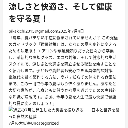
涼しさと快適さ、そして健康
を守る夏！
pikakichi2015@gmail.com
2025年7月4日
「毎年、夏バテや熱中症に悩まされていませんか？ この究極
のガイドブック『猛暑対策』は、あなたの夏を劇的に変える
ための決定版！ エアコンや扇風機頼りだった日々から卒業
し、革新的な冷却グッズ、エコな対策、そして健康的な生活
スタイルで、涼しさと快適さを両立させる秘訣を余すことな
く紹介します。子どもや高齢者も安心できる具体的な対策、
電気代を賢く節約する方法、夏バテ知らずの体を作る食事法
まで、この一冊で今年の夏はもう怖くありません。あなたと
大切な家族が、心身ともに健やかな夏を過ごすための実践的
な知識が満載です。さあ、今年の夏を人生で最も快適で健康
的な夏に変えましょう！」
7月の大災害
Uncategorized