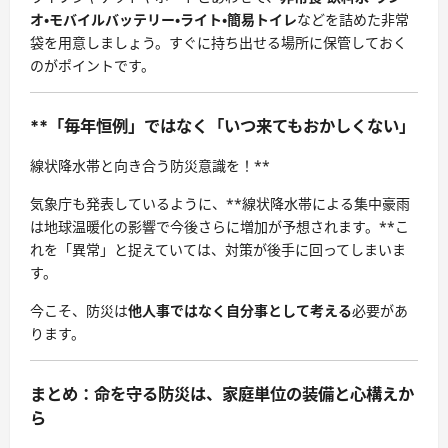
オ・モバイルバッテリー・ライト・簡易トイレ
などを詰めた非常
袋を用意しましょう。すぐに持ち出せる場所に保管しておく
のがポイントです。
**「毎年恒例」ではなく「いつ来てもおかしくない」
線状降水帯と向き合う防災意識を！**
気象庁も発表しているように、**線状降水帯による集中豪雨
は地球温暖化の影響で今後さらに増加が予想されます。**こ
れを「異常」と捉えていては、対策が後手に回ってしまいま
す。
今こそ、防災は
他人事ではなく自分事として考える
必要があ
ります。
まとめ：命を守る防災は、家庭単位の装備と心構えか
ら