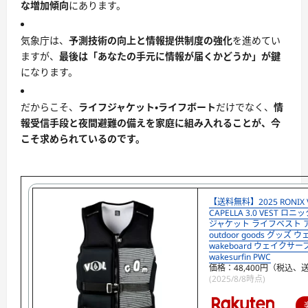
な増加傾向
にあります。
気象庁は、
予測技術の向上と情報提供制度の強化
を進めてい
ますが、
最後は「あなたの手元に情報が届くかどうか」が鍵
になります。
だからこそ、
ライフジャケット・ライフボート
だけでなく、
情
報受信手段と夜間避難の備えを家庭に組み入れることが、今
こそ求められているのです。
【送料無料】2025 RONIX 
CAPELLA 3.0 VEST ロ
ジャケット ライフベスト 
outdoor goods グッズ
wakeboard ウェイクサ
wakesurfin PWC
価格：48,400円（税込、
(2025/8/8時点)