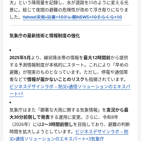
大」という降雨量を記録し、水が道路を川のように変える光
景に。総じて夜間の避難の危険性が改めて浮き彫りになりま
した。
Yahoo!天気・災害
+10
テレ朝NEWS
+10
そらくら
+10
気象庁の最新技術と情報制度の強化
2025年5月
より、線状降水帯の情報を
最大12時間前
から提供
する予測情報制度が本格的にスタート。これにより「早めの
避難」が現実のものとなっています。ただし、停電や通信障
害などで
情報が届かないことのリスク
も指摘されています。
ビジネスデザインラボ – 防災・通信ソリューションのエキスパ
ート
+1
気象庁はまた「顕著な大雨に関する気象情報」を
実況から最
大30分前倒しで発表
する運用に変更。さらに、令和8年
（2026年）には
2〜3時間前倒し
を目指しており、避難の判断
時間を拡大しようとしています。
ビジネスデザインラボ – 防
災・通信ソリューションのエキスパート
+3
気象庁