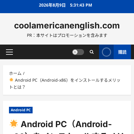
コ
2026年8月9日
5:31:44 PM
ン
テ
coolamericanenglish.com
ン
ツ
PR：本サイトはプロモーションを含みます
へ
ス
キ
購読
メ
ッ
イ
プ
ン
ホーム
メ
Android PC（Android-x86）をインストールするメリッ
ニ
トとは？
ュ
ー
Android PC
Android PC（Android-