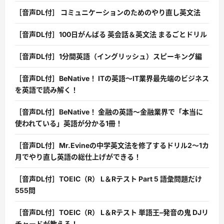
［音声DL付］ コミュニケーションのためのやり直し英文法
［音声DL付］100日がんばる 英会話＆英文法 まるごとドリル
［音声DL付］1分間英語（イングリッシュ）スピーキング編
［音声DL付］BeNative！ ITの英語〜IT業界最先端のビジネス
を英語で読み解く！
［音声DL付］BeNative！ 金融の英語〜金融業界で「本当に
使われている」英語が分かる1冊！
［音声DL付］Mr.Evineの中学英文法を修了するドリル2〜1カ
月でやり直し英語の総仕上げができる！
［音声DL付］TOEIC（R） L＆Rテスト Part 5 語彙問題だけ
555問
［音声DL付］TOEIC（R） L＆Rテスト 単語王–発音の鬼 DJリ
チャードが教える！