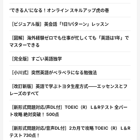
’できる人’になる！オンライン スキルアップ虎の巻
［ビジュアル版］英会話「1日1パターン」レッスン
［図解］海外経験ゼロでも仕事が忙しくても「英語は1年」で
マスターできる
［完全版］すごい英語独学
［小川式］突然英語がペラペラになる勉強法
［改訂新版］英語で学ぶトヨタ生産方式――エッセンスとフ
レーズのすべて
［新形式問題対応/声DL付］TOEIC（R） L＆Rテスト 全パー
ト攻略 絶対突破！ 500点
［新形式問題対応/音声DL付］2カ月で攻略 TOEIC（R） L＆R
テスト 730点！