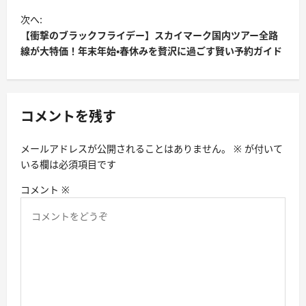
ビ
次へ:
【衝撃のブラックフライデー】スカイマーク国内ツアー全路
ゲ
線が大特価！年末年始・春休みを贅沢に過ごす賢い予約ガイド
ー
シ
ョ
コメントを残す
ン
メールアドレスが公開されることはありません。
※
が付いて
いる欄は必須項目です
コメント
※