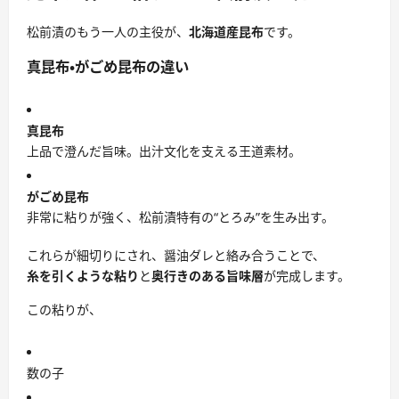
松前漬のもう一人の主役が、
北海道産昆布
です。
真昆布・がごめ昆布の違い
真昆布
上品で澄んだ旨味。出汁文化を支える王道素材。
がごめ昆布
非常に粘りが強く、松前漬特有の“とろみ”を生み出す。
これらが細切りにされ、醤油ダレと絡み合うことで、
糸を引くような粘り
と
奥行きのある旨味層
が完成します。
この粘りが、
数の子