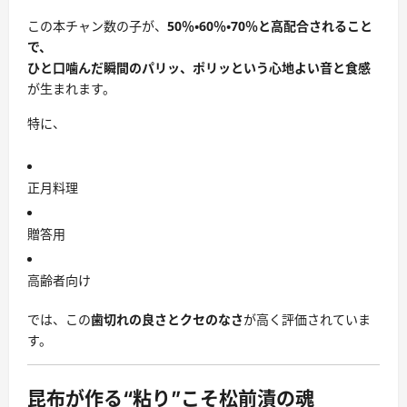
この本チャン数の子が、
50％・60％・70％と高配合されること
で、
ひと口噛んだ瞬間のパリッ、ポリッという心地よい音と食感
が生まれます。
特に、
正月料理
贈答用
高齢者向け
では、この
歯切れの良さとクセのなさ
が高く評価されていま
す。
昆布が作る“粘り”こそ松前漬の魂