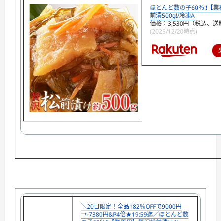
ほとんど数の子60％!!【
前漬500g!/冷凍A
価格：3,530円（税込、送
(2025/12/20時点)
＼20日限定！全品182％OFFで9000円
→-7380円&P4倍★19:59迄／ほとんど数