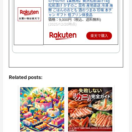
の子60％!!【業務用】贅沢松前漬け1kg
松前漬け かずのこ 昆布 産地直送 冷凍 海
鮮 ごはんのおとも 酒のつまみ 珍味 本チ
ャン ギフト 低プリン体食品
価格：9,000円（税込、送料無料)
(2025/12/20時点)
楽天で購入
Related posts: