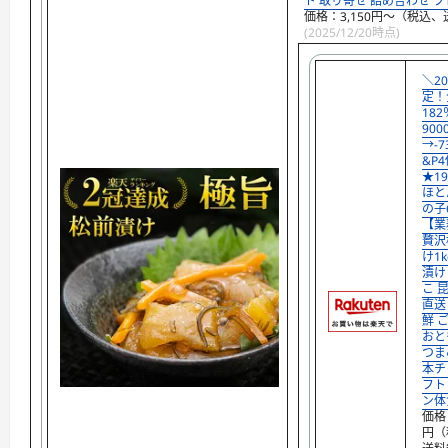
ト 取り寄せ 詰め合わせ 
価格：3,150円～（税込、
(2025/12/20時点)
＼2
定！
182
900
→-7
&P
★19
ほと
の子6
【業
贅沢
け1k
漬け
こ 
直送
鮮 
おと
つま
本チ
フト
ン体
価格：
円（