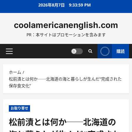
コ
2026年8月7日
9:34:00 PM
ン
テ
coolamericanenglish.com
ン
ツ
PR：本サイトはプロモーションを含みます
へ
ス
キ
購読
メ
ッ
イ
プ
ン
ホーム
メ
松前漬とは何か──北海道の海と暮らしが生んだ“完成された
ニ
保存食文化”
ュ
ー
お取り寄せ
松前漬とは何か──北海道の