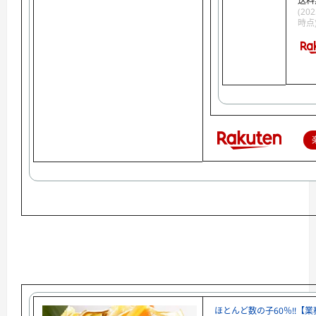
送料
(202
時点
ほとんど数の子60％!!【