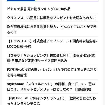
ピカキチ叢書 売れ筋ランキングTOP10作品
クリスマス、お正月には素敵なプレゼントを大切なあの人に
歌が健康増進に与える効果と魅力 、どんなすごいことができ
るの？
【トラベリスト】株式会社アップルワールド国内格安航空券・
LCCの比較・予約
【ひかりＴＶショッピング】株式会社ＮＴＴぷらら・食品・飲
料・日用品など定期便サービス初回申込み
FX市場への投資の魅力-レバレッジ: 少額の資金で大きな利益
を得る可能性
styleonme 「スタイルオンミ」 の評判、良い 口コミ、悪い
口コミ、メリットとデメリットはどうなの？ 【徹底解説】
【QQ English（QQイングリッシュ）】｜教師の質にこだわ
ったオンライン英会話