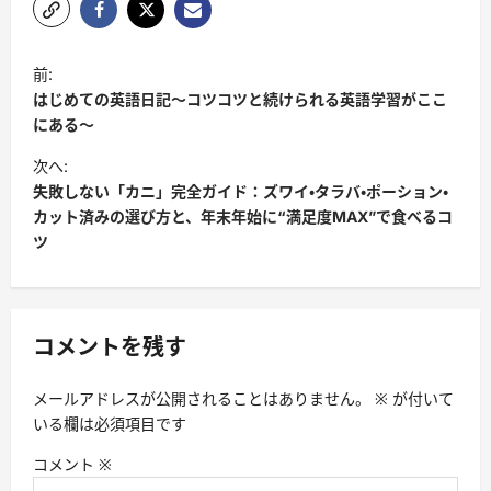
投
前:
稿
はじめての英語日記〜コツコツと続けられる英語学習がここ
ナ
にある〜
ビ
次へ:
失敗しない「カニ」完全ガイド：ズワイ・タラバ・ポーション・
ゲ
カット済みの選び方と、年末年始に“満足度MAX”で食べるコ
ー
ツ
シ
ョ
ン
コメントを残す
メールアドレスが公開されることはありません。
※
が付いて
いる欄は必須項目です
コメント
※