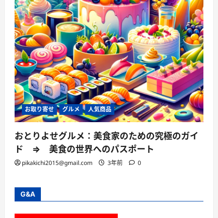
お取り寄せ
グルメ
人気商品
おとりよせグルメ：美食家のための究極のガイ
ド ⇒ 美食の世界へのパスポート
pikakichi2015@gmail.com
3年前
0
G&A