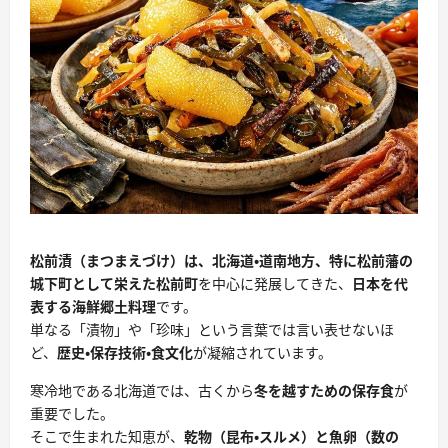
松前漬（まつまえづけ）は、北海道・道南地方、特に松前藩の
城下町として栄えた松前町
を中心に発展してきた、
日本を代
表する海鮮郷土料理
です。
単なる「漬物」や「珍味」という言葉では言い表せないほ
ど、
歴史・保存技術・食文化
が凝縮されています。
寒冷地である北海道では、古くから
冬を越すための保存食
が
重要でした。
そこで生まれた知恵が、
乾物（昆布・スルメ）と魚卵（数の