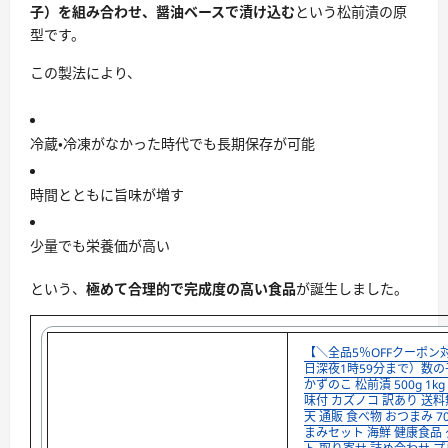
子）を組み合わせ、醤油ベースで漬け込む
という松前漬の原
型です。
この製法により、
冷蔵・冷凍がなかった時代でも長期保存が可能
時間とともに旨味が増す
少量でも栄養価が高い
という、
極めて合理的で完成度の高い食品
が誕生しました。
【＼全品5％OFFクーポン
日深夜1時59分まで）数の
かずのこ 松前漬 500g 1kg
味付 カズノコ 訳あり 送料
天 通販 食べ物 おつまみ 70
まみセット 海鮮 健康食品 