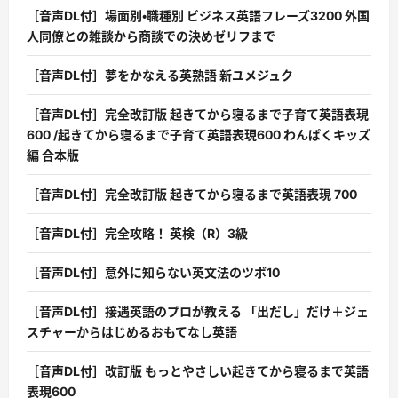
［音声DL付］場面別・職種別 ビジネス英語フレーズ3200 外国
人同僚との雑談から商談での決めゼリフまで
［音声DL付］夢をかなえる英熟語 新ユメジュク
［音声DL付］完全改訂版 起きてから寝るまで子育て英語表現
600 /起きてから寝るまで子育て英語表現600 わんぱくキッズ
編 合本版
［音声DL付］完全改訂版 起きてから寝るまで英語表現 700
［音声DL付］完全攻略！ 英検（R）3級
［音声DL付］意外に知らない英文法のツボ10
［音声DL付］接遇英語のプロが教える 「出だし」だけ＋ジェ
スチャーからはじめるおもてなし英語
［音声DL付］改訂版 もっとやさしい起きてから寝るまで英語
表現600