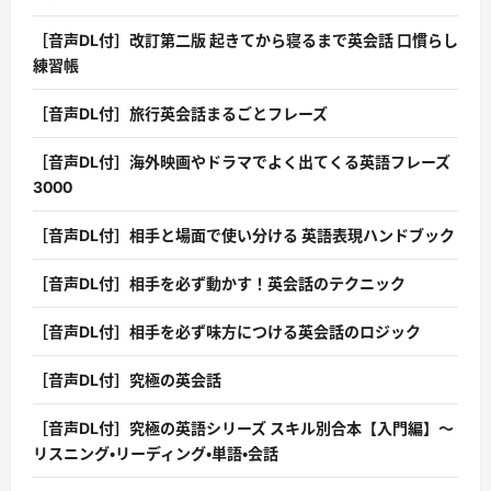
［音声DL付］改訂第二版 起きてから寝るまで英会話 口慣らし
練習帳
［音声DL付］旅行英会話まるごとフレーズ
［音声DL付］海外映画やドラマでよく出てくる英語フレーズ
3000
［音声DL付］相手と場面で使い分ける 英語表現ハンドブック
［音声DL付］相手を必ず動かす！英会話のテクニック
［音声DL付］相手を必ず味方につける英会話のロジック
［音声DL付］究極の英会話
［音声DL付］究極の英語シリーズ スキル別合本【入門編】〜
リスニング・リーディング・単語・会話