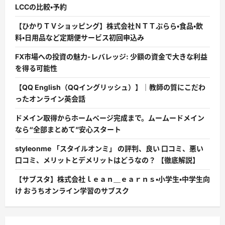
LCCの比較・予約
【ひかりＴＶショッピング】株式会社ＮＴＴぷらら・食品・飲
料・日用品など定期便サービス初回申込み
FX市場への投資の魅力-レバレッジ: 少額の資金で大きな利益
を得る可能性
【QQ English（QQイングリッシュ）】｜教師の質にこだわ
ったオンライン英会話
ドメイン取得からホームページ完成まで。ムームードメイン
なら“全部まとめて”安心スタート
styleonme 「スタイルオンミ」 の評判、良い 口コミ、悪い
口コミ、メリットとデメリットはどうなの？ 【徹底解説】
【サブスタ】株式会社ｌｅａｎ＿ｅａｒｎｓ・小学生・中学生向
け おうちオンライン学習のサブスク