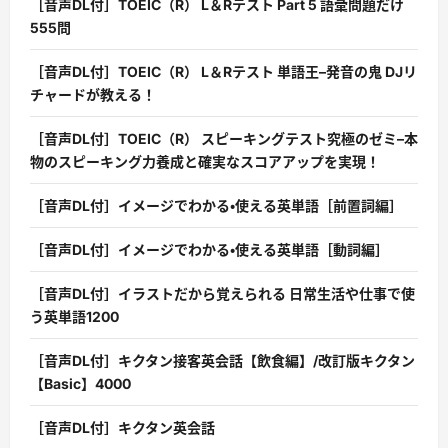
［音声DL付］TOEIC（R） L＆Rテスト Part 5 語彙問題だけ
555問
［音声DL付］TOEIC（R） L＆Rテスト 単語王–発音の鬼 DJリ
チャードが教える！
［音声DL付］TOEIC（R） スピーキングテスト究極のゼミ–本
物のスピーキング力養成と確実なスコアアップを実現！
［音声DL付］イメージでわかる・使える英単語［前置詞編］
［音声DL付］イメージでわかる・使える英単語［動詞編］
［音声DL付］イラストだから覚えられる 日常生活や仕事で使
う英単語1200
［音声DL付］キクタン接客英会話【飲食編】/改訂版キクタン
【Basic】4000
［音声DL付］キクタン英会話