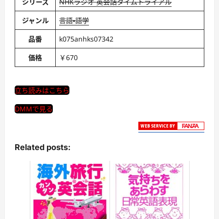
シリーズ
NHKラジオ 英会話タイムトライアル
ジャンル
言語・語学
品番
k075anhks07342
価格
￥670
立ち読みはこちら
DMMで見る
Related posts: