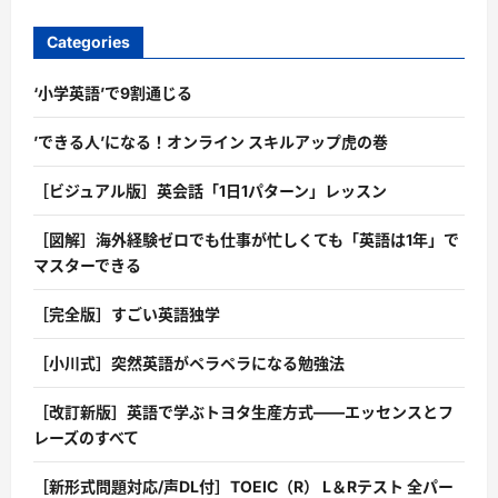
Categories
‘小学英語’で9割通じる
’できる人’になる！オンライン スキルアップ虎の巻
［ビジュアル版］英会話「1日1パターン」レッスン
［図解］海外経験ゼロでも仕事が忙しくても「英語は1年」で
マスターできる
［完全版］すごい英語独学
［小川式］突然英語がペラペラになる勉強法
［改訂新版］英語で学ぶトヨタ生産方式――エッセンスとフ
レーズのすべて
［新形式問題対応/声DL付］TOEIC（R） L＆Rテスト 全パー