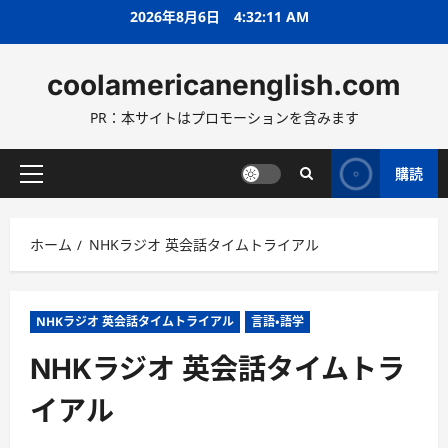
コ
2026年8月6日
4:32:13 AM
ン
テ
coolamericanenglish.com
ン
ツ
PR：本サイトはプロモーションを含みます
へ
ス
キ
購読
メ
ッ
イ
プ
ン
ホーム
NHKラジオ 英会話タイムトライアル
メ
ニ
ュ
ー
NHKラジオ 英会話タイムトライアル
言語・語学
NHKラジオ 英会話タイムトラ
イアル