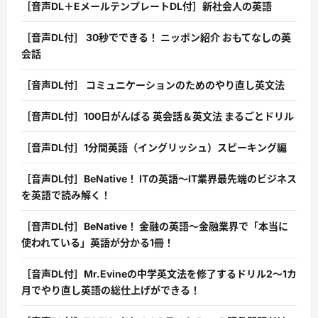
［音声DL＋EメールテンプレートDL付］新社会人の英語
［音声DL付］ 30秒でできる！ ニッポン紹介 おもてなしの英
会話
［音声DL付］ コミュニケーションのためのやり直し英文法
［音声DL付］100日がんばる 英会話＆英文法 まるごとドリル
［音声DL付］1分間英語（イングリッシュ）スピーキング編
［音声DL付］BeNative！ ITの英語〜IT業界最先端のビジネス
を英語で読み解く！
［音声DL付］BeNative！ 金融の英語〜金融業界で「本当に
使われている」英語が分かる1冊！
［音声DL付］Mr.Evineの中学英文法を修了するドリル2〜1カ
月でやり直し英語の総仕上げができる！