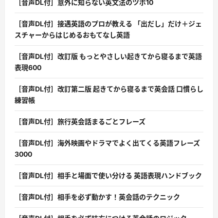
［音声DL付］意外に知らない英文法のツボ10
［音声DL付］接遇英語のプロが教える 「出だし」だけ＋ジェ
スチャーからはじめるおもてなし英語
［音声DL付］改訂版 もっとやさしい起きてから寝るまで英語
表現600
［音声DL付］改訂第二版 起きてから寝るまで英会話 口慣らし
練習帳
［音声DL付］旅行英会話まるごとフレーズ
［音声DL付］海外映画やドラマでよく出てくる英語フレーズ
3000
［音声DL付］相手と場面で使い分ける 英語表現ハンドブック
［音声DL付］相手を必ず動かす！英会話のテクニック