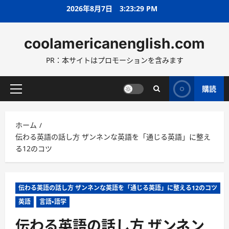
コ
2026年8月7日
3:23:30 PM
ン
テ
coolamericanenglish.com
ン
ツ
PR：本サイトはプロモーションを含みます
へ
ス
キ
購読
メ
ッ
イ
プ
ン
ホーム
メ
伝わる英語の話し方 ザンネンな英語を「通じる英語」に整え
ニ
る12のコツ
ュ
ー
伝わる英語の話し方 ザンネンな英語を「通じる英語」に整える12のコツ
英語
言語・語学
伝わる英語の話し方 ザンネン