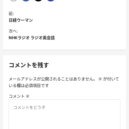
投
前:
稿
日経ウーマン
ナ
次へ:
ビ
NHKラジオ ラジオ英会話
ゲ
ー
シ
コメントを残す
ョ
メールアドレスが公開されることはありません。
※
が付いて
ン
いる欄は必須項目です
コメント
※