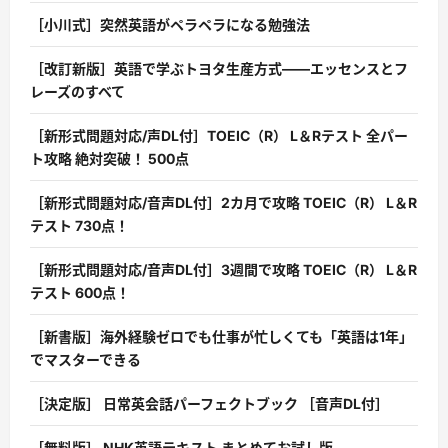
［小川式］突然英語がペラペラになる勉強法
［改訂新版］英語で学ぶトヨタ生産方式――エッセンスとフ
レーズのすべて
［新形式問題対応/声DL付］TOEIC（R） L＆Rテスト 全パー
ト攻略 絶対突破！ 500点
［新形式問題対応/音声DL付］2カ月で攻略 TOEIC（R） L＆R
テスト 730点！
［新形式問題対応/音声DL付］3週間で攻略 TOEIC（R） L＆R
テスト 600点！
［新書版］海外経験ゼロでも仕事が忙しくても「英語は1年」
でマスターできる
［決定版］ 日常英会話パーフェクトブック ［音声DL付］
［無料版］ NHK英語テキスト まとめてお試し版