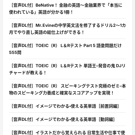
［音声DL付］BeNative！ 金融の英語〜金融業界で「本当に
使われている」英語が分かる1冊！
［音声DL付］Mr.Evineの中学英文法を修了するドリル2〜1カ
月でやり直し英語の総仕上げができる！
［音声DL付］TOEIC（R） L＆Rテスト Part 5 語彙問題だけ
555問
［音声DL付］TOEIC（R） L＆Rテスト 単語王–発音の鬼 DJリ
チャードが教える！
［音声DL付］TOEIC（R） スピーキングテスト究極のゼミ–本
物のスピーキング力養成と確実なスコアアップを実現！
［音声DL付］イメージでわかる・使える英単語［前置詞編］
［音声DL付］イメージでわかる・使える英単語［動詞編］
［音声DL付］イラストだから覚えられる 日常生活や仕事で使