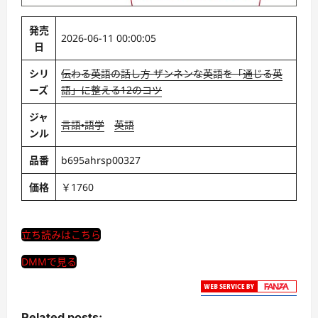
発売
2026-06-11 00:00:05
日
シリ
伝わる英語の話し方 ザンネンな英語を「通じる英
ーズ
語」に整える12のコツ
ジャ
言語・語学
英語
ンル
品番
b695ahrsp00327
価格
￥1760
立ち読みはこちら
DMMで見る
Related posts: