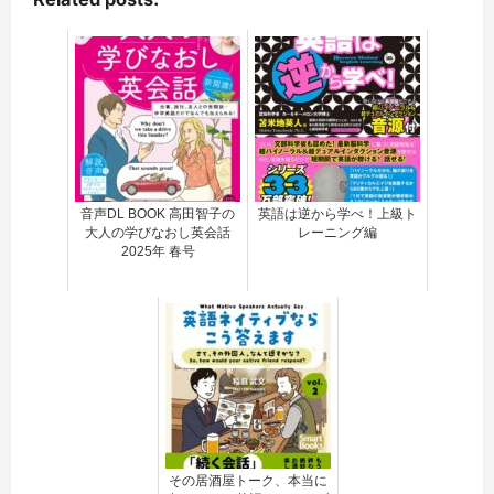
音声DL BOOK 高田智子の
英語は逆から学べ！上級ト
大人の学びなおし英会話
レーニング編
2025年 春号
その居酒屋トーク、本当に